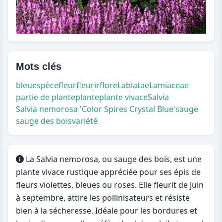
Mots clés
bleu
espèce
fleur
fleurir
flore
Labiatae
Lamiaceae
partie de plante
plante
plante vivace
Salvia
Salvia nemorosa 'Color Spires Crystal Blue'
sauge
sauge des bois
variété
La Salvia nemorosa, ou sauge des bois, est une
plante vivace rustique appréciée pour ses épis de
fleurs violettes, bleues ou roses. Elle fleurit de juin
à septembre, attire les pollinisateurs et résiste
bien à la sécheresse. Idéale pour les bordures et