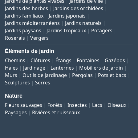
Jardins de plantes vivaces
Jardins de ville
Jardins des herbes
Jardins des orchidées
Jardins familiaux
Jardins japonais
Jardins méditerranéens
Jardins naturels
Jardins paysans
Jardins tropicaux
Potagers
Roserais
Vergers
Éléments de jardin
Chemins
Clôtures
Étangs
Fontaines
Gazébos
Haies
Jardinage
Lanternes
Mobiliers de jardin
Murs
Outils de jardinage
Pergolas
Pots et bacs
Sculptures
Serres
Nature
Fleurs sauvages
Forêts
Insectes
Lacs
Oiseaux
Paysages
Rivières et ruisseaux