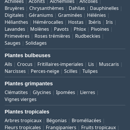
Achillées
Aconits
Alchémilles
Ancolies
Bruyères
Chrysanthèmes
Dahlias
Dauphinelles
Digitales
Géraniums
Graminées
Hélénies
Hélianthes
Hémérocalles
Hostas
Ibéris
Iris
Lavandes
Molènes
Pavots
Phlox
Pivoines
Primevères
Roses trémières
Rudbeckies
Sauges
Solidages
Plantes bulbeuses
Ails
Crocus
Fritillaires-imperiales
Lis
Muscaris
Narcisses
Perces-neige
Scilles
Tulipes
Plantes grimpantes
Clématites
Glycines
Ipomées
Lierres
Vignes vierges
Plantes tropicales
Arbres tropicaux
Bégonias
Broméliacées
Fleurs tropicales
Frangipaniers
Fruits tropicaux