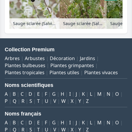
Sauge sclarée (Salvia sclarea 'Vatican White')
Sauge sclarée (Salvia sclarea 'Vatican White')
Collection Premium
Arbres
Arbustes
Décoration
Jardins
Plantes bulbeuses
Plantes grimpantes
Plantes tropicales
Plantes utiles
Plantes vivaces
Noms scientifiques
A
B
C
D
E
F
G
H
I
J
K
L
M
N
O
P
Q
R
S
T
U
V
W
X
Y
Z
Noms français
A
B
C
D
E
F
G
H
I
J
K
L
M
N
O
P
Q
R
S
T
U
V
W
X
Y
Z