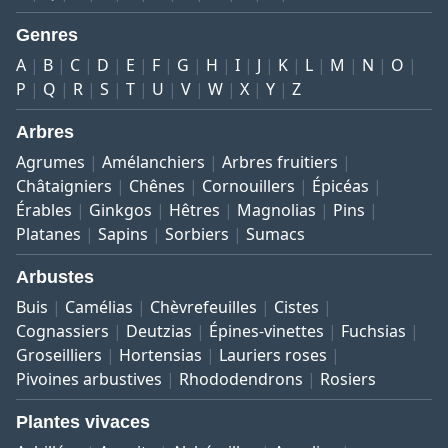
Genres
A
B
C
D
E
F
G
H
I
J
K
L
M
N
O
P
Q
R
S
T
U
V
W
X
Y
Z
Arbres
Agrumes
Amélanchiers
Arbres fruitiers
Châtaigniers
Chênes
Cornouillers
Épicéas
Érables
Ginkgos
Hêtres
Magnolias
Pins
Platanes
Sapins
Sorbiers
Sumacs
Arbustes
Buis
Camélias
Chèvrefeuilles
Cistes
Cognassiers
Deutzias
Épines-vinettes
Fuchsias
Groseilliers
Hortensias
Lauriers roses
Pivoines arbustives
Rhododendrons
Rosiers
Plantes vivaces