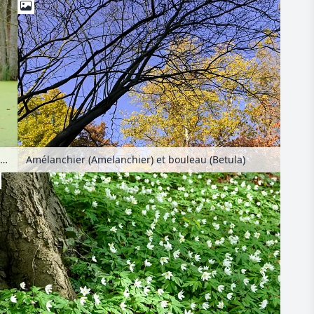
ulne glutineux (Alnus glutinosa) et amadouvier (Fomes fomentarius)
Amélanchier (Amelanchier) et bouleau (Betula)