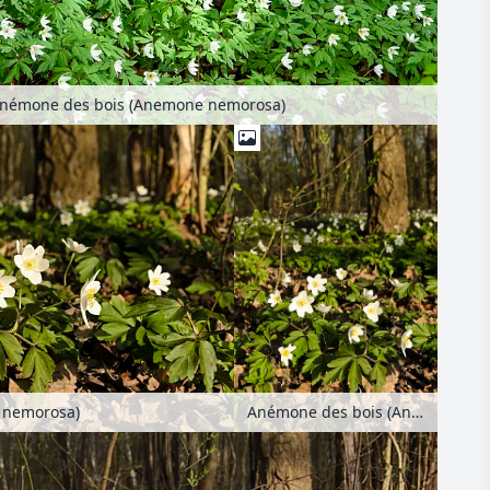
némone des bois (Anemone nemorosa)
 nemorosa)
Anémone des bois (Anemone nemorosa)