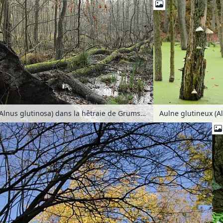
A
Aulnes glutineux (Alnus glutinosa) dans la hêtraie de Grumsin, réserve de biosphère de Schorfheide-Chorin, Allemagne