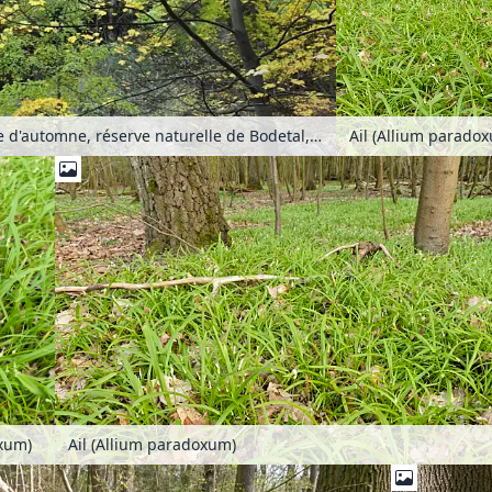
Forêt de montagne d'automne, réserve naturelle de Bodetal, Allemagne
Ail (Allium parado
oxum)
Ail (Allium paradoxum)