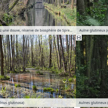
Aulnes (Alnus) chez une douve, réserve de biosphère de Spreewald, Allemagne
lnus glutinosa)