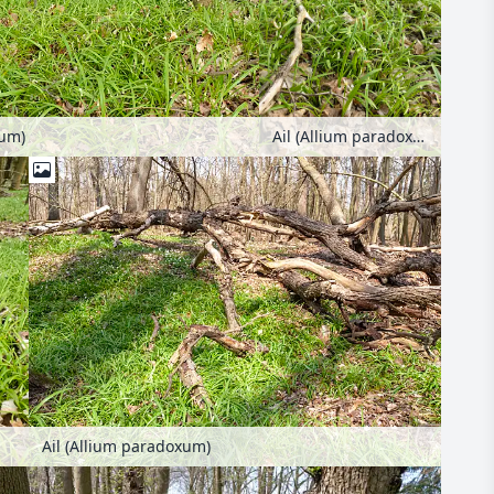
xum)
Ail (Allium paradoxum)
Ail (Allium paradoxum)