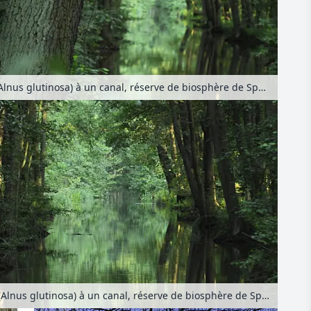
Aulne glutineux (Alnus glutinosa) à un canal, réserve de biosphère de Spreewald, Allemagne
Aulnes glutineux (Alnus glutinosa) à un canal, réserve de biosphère de Spreewald, Allemagne