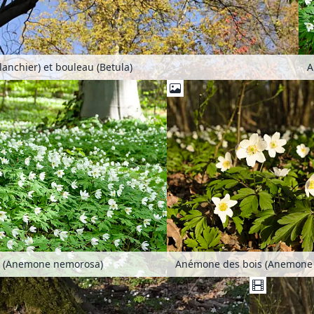
anchier) et bouleau (Betula)
A
Anémone des bois (Anemone
 (Anemone nemorosa)