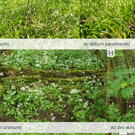
oxum)
Ail (Allium paradoxum)
um ursinum)
Ail des our