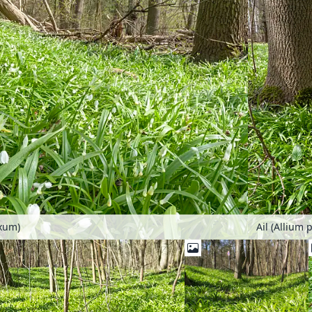
oxum)
Ail (Allium