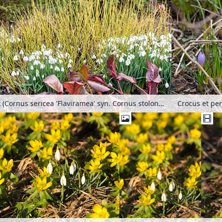
Cornouiller soyeux (Cornus sericea 'Flaviramea' syn. Cornus stolonifera 'Flaviramea'), bergénie cordée (Bergenia cordifolia 'Bressingham Ruby') et perce-neige (Galanthus nivalis)
Crocus et per