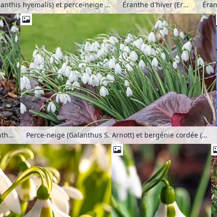
Éranthe d'hiver (Eranthis hyemalis) et perce-neige (Galanthus nivalis)
Éranthe d'hiver (Eranthis hyemalis) et perce-neige (Galanthus nivalis)
Perce-neige (Galanthus Atkinsii)
Perce-neige (Galanthus S. Arnott) et bergénie cordée (Bergenia cordifolia 'Bressingham Ruby')