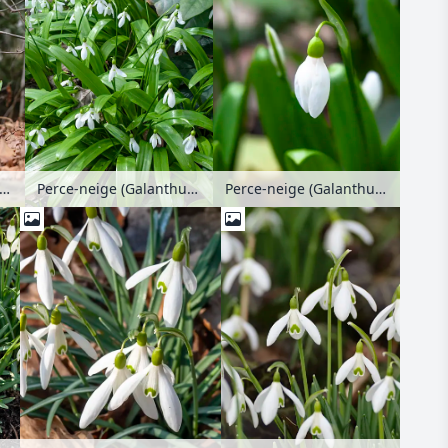
e-neige d'Elwes (Galanthus elwesii)
Perce-neige (Galanthus ikariae)
Perce-neige (Galanthus ikariae)