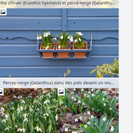
Éranthe d'hiver (Eranthis hyemalis) et perce-neige (Galanthus nivalis)
Perces-neige (Galanthus) dans des pots devant un mur bleu