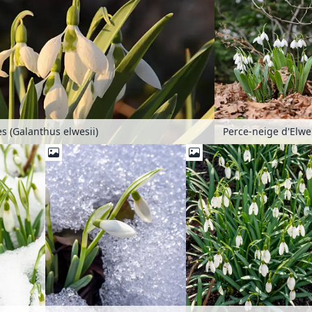
Perc
s (Galanthus elwesii)