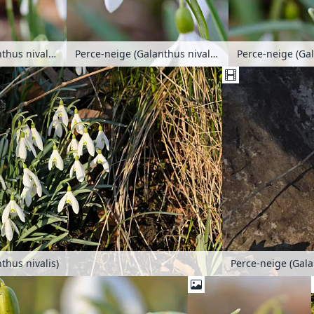
Perce-neige (Gal
Perce-neige (Galanthus nivalis)
Perce-neige (Galanthus nivalis)
thus nivalis)
Perce-neige (Gala