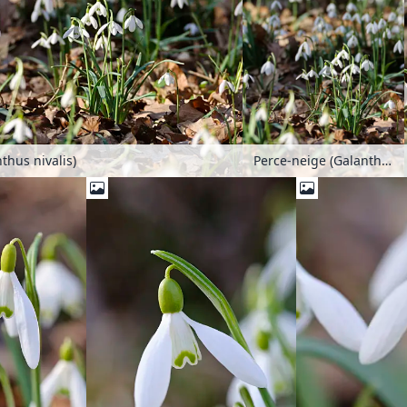
thus nivalis)
Perce-neige (Galanthus nivalis)