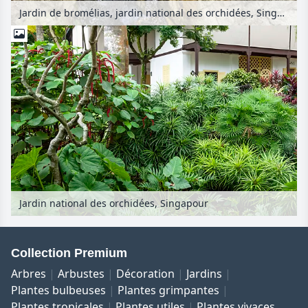
Jardin de bromélias, jardin national des orchidées, Singapour
Jardin national des orchidées, Singapour
Collection Premium
Arbres
Arbustes
Décoration
Jardins
Plantes bulbeuses
Plantes grimpantes
Plantes tropicales
Plantes utiles
Plantes vivaces