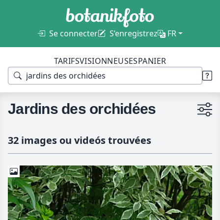
Se connecter
S’enregistrez
FR
TARIFS
VISIONNEUSES
PANIER
Jardins des orchidées
32 images ou videós trouvées