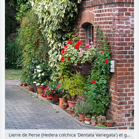
Lierre de Perse (Hedera colchica 'Dentata Variegata') et géraniums (Pelargonium) devant un mur en brique