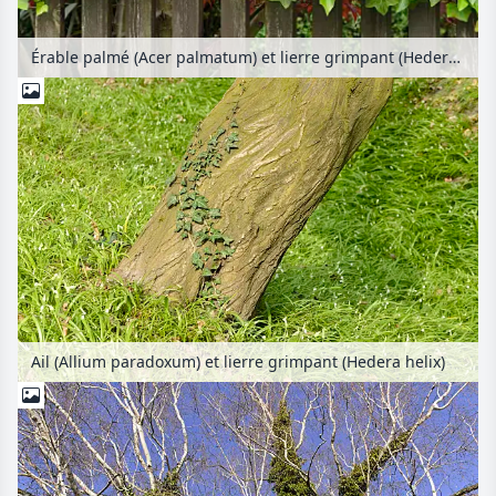
Érable palmé (Acer palmatum) et lierre grimpant (Hedera helix)
Ail (Allium paradoxum) et lierre grimpant (Hedera helix)