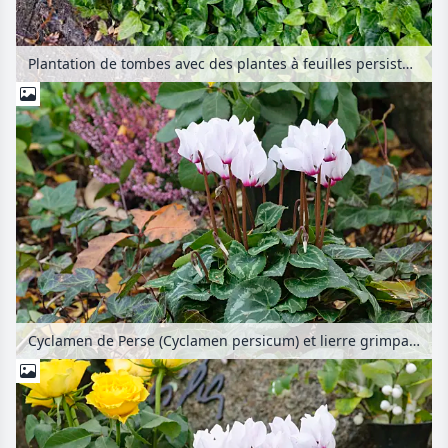
Plantation de tombes avec des plantes à feuilles persistantes
Cyclamen de Perse (Cyclamen persicum) et lierre grimpant (Hedera helix)