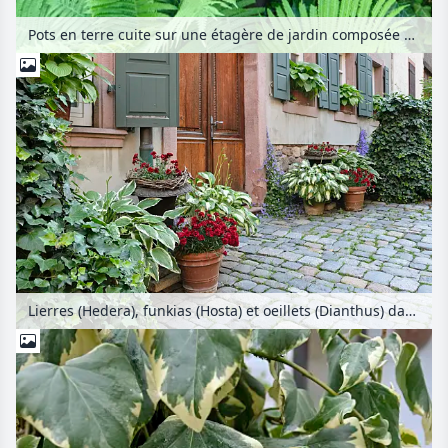
Pots en terre cuite sur une étagère de jardin composée de caisses en bois
Lierres (Hedera), funkias (Hosta) et oeillets (Dianthus) dans des bacs à fleurs