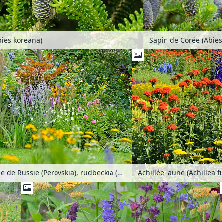
bies koreana)
Érable (Acer), sauge de Russie (Perovskia), rudbeckia (Rudbeckia) et physostégie (Physostegia)