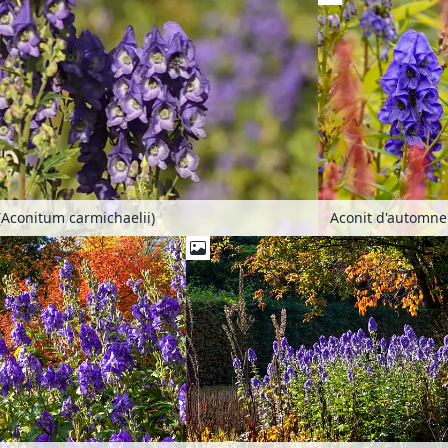
(Aconitum carmichaelii)