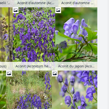
Aconit d'automne (Aconitum carmichaelii 'Arendsii' syn. Aconitum arendsii)
Aconit d'automne (Aconitum carmichaelii 'Arendsii' syn. Aconitum arendsii)
Aconit d'automne (Aconitum carmichaelii 'Arendsii' syn. Aconitum arendsii)
Aconit du Japon (Aconitum japonicum)
bus)
Aconit (Aconitum henryi 'Spark')