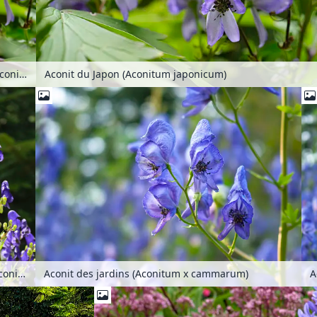
Aconit du Japon (Aconitum japonicum)
Aconit du Japon (Aconitum japonicum)
Aconit panaché (Aconitum variegatum)
Aconit des jardins (Aconitum x cammarum)