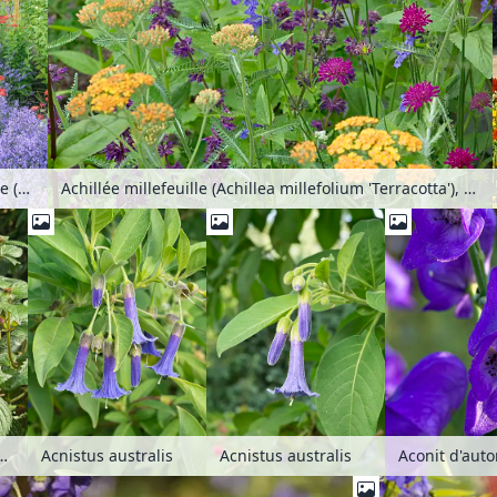
Achillée millefeuille (Achillea millefolium 'Paprika'), hysope géante de Corée (Agastache rugosa 'Blue Fortune') et menthe aux chats (Nepeta x fasssenii 'Kit Cat')
Achillée millefeuille (Achillea millefolium 'Terracotta'), menthe aux chats (Nepeta sibirica), sauge verticillée (Salvia verticillata 'Purple Rain') et knautie de Macédoine (Knautia macedonica)
nes Blue Swan
Acnistus australis
Acnistus australis