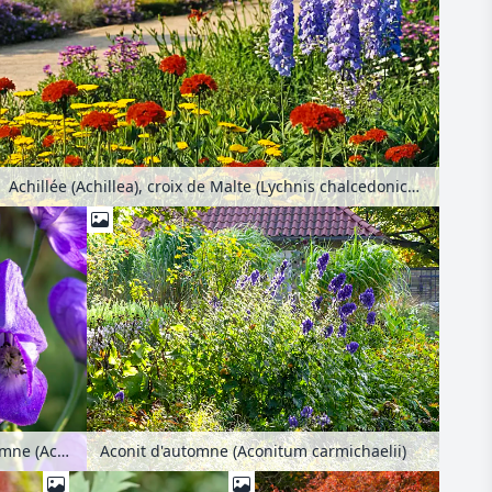
Achillée (Achillea), croix de Malte (Lychnis chalcedonica syn. Silene chalcedonica) et grande dauphinelle (Delphinium elatum)
Aconit d'automne (Aconitum carmichaelii)
Aconit d'automne (Aconitum carmichaelii)