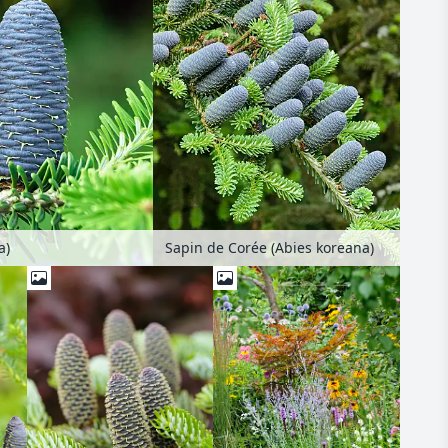
a)
Sapin de Corée (Abies koreana)