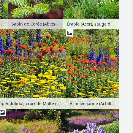
Érable (Acer), sauge de Russie (Perovskia), rudbeckia (Rudbeckia) et physostégie (Physostegia)
Sapin de Corée (Abies koreana)
Sapin de Corée (Abies koreana 'Silberlocke')
Achillée jaune (Achillea filipendulina), croix de Malte (Lychnis chalcedonica syn. Silene chalcedonica) et grande dauphinelle (Delphinium elatum)
Achillée jaune (Achillea filipendulina), croix de Malte (Lychnis chalcedonica syn. Silene chalcedonica) et grande dauphinelle (Delphinium elatum)