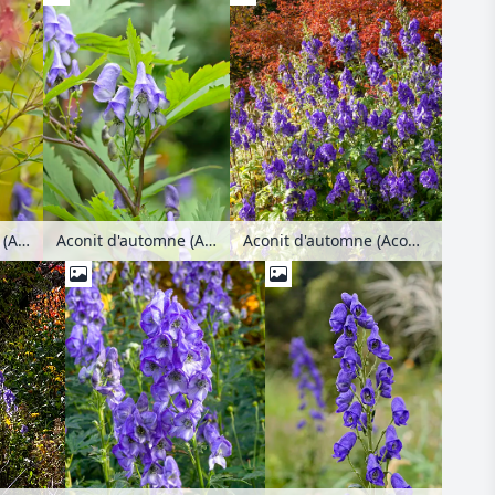
Aconit d'automne (Aconitum carmichaelii)
Aconit d'automne (Aconitum carmichaelii)
Aconit d'automne (Aconitum carmichaelii 'Arendsii' syn. Aconitum arendsii)