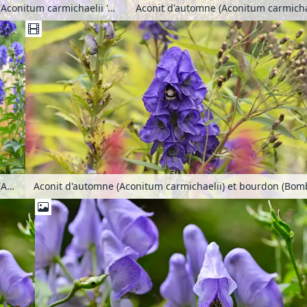
Aconit d'automne (Aconitum carmichaelii 'Arendsii' syn. Aconitum arendsii)
Aconit d'automne (Aconitum carmichaelii var. wilsonii)
Aconit d'automne (Aconitum carmichaelii) et bourdon (Bom