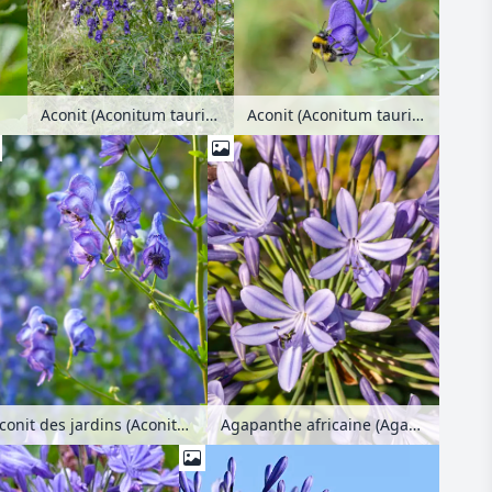
Aconit (Aconitum tauricum)
Aconit (Aconitum tauricum)
Aconit des jardins (Aconitum x cammarum)
Agapanthe africaine (Agapanthus africanus)