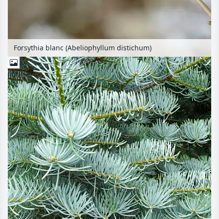
Forsythia blanc (Abeliophyllum distichum)