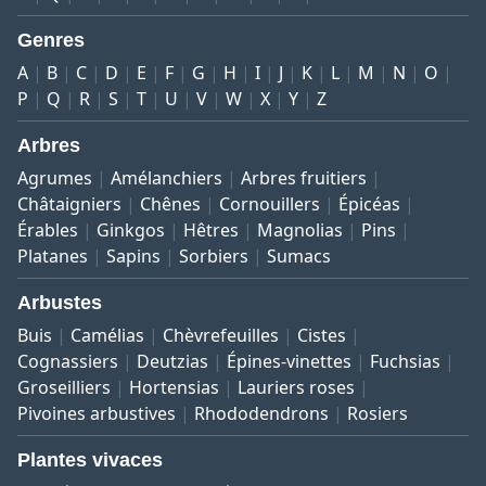
Genres
A
B
C
D
E
F
G
H
I
J
K
L
M
N
O
P
Q
R
S
T
U
V
W
X
Y
Z
Arbres
Agrumes
Amélanchiers
Arbres fruitiers
Châtaigniers
Chênes
Cornouillers
Épicéas
Érables
Ginkgos
Hêtres
Magnolias
Pins
Platanes
Sapins
Sorbiers
Sumacs
Arbustes
Buis
Camélias
Chèvrefeuilles
Cistes
Cognassiers
Deutzias
Épines-vinettes
Fuchsias
Groseilliers
Hortensias
Lauriers roses
Pivoines arbustives
Rhododendrons
Rosiers
Plantes vivaces