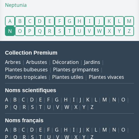
Neptunia
A
B
C
D
E
F
G
H
I
J
K
L
M
N
O
P
Q
R
S
T
U
V
W
X
Y
Z
Collection Premium
Arbres
Arbustes
Décoration
Jardins
Plantes bulbeuses
Plantes grimpantes
Plantes tropicales
Plantes utiles
Plantes vivaces
Noms scientifiques
A
B
C
D
E
F
G
H
I
J
K
L
M
N
O
P
Q
R
S
T
U
V
W
X
Y
Z
Noms français
A
B
C
D
E
F
G
H
I
J
K
L
M
N
O
P
Q
R
S
T
U
V
W
X
Y
Z