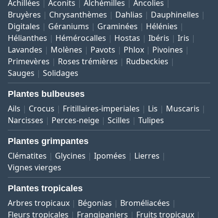
Achillées
Aconits
Alchémilles
Ancolies
Bruyères
Chrysanthèmes
Dahlias
Dauphinelles
Digitales
Géraniums
Graminées
Hélénies
Hélianthes
Hémérocalles
Hostas
Ibéris
Iris
Lavandes
Molènes
Pavots
Phlox
Pivoines
Primevères
Roses trémières
Rudbeckies
Sauges
Solidages
Plantes bulbeuses
Ails
Crocus
Fritillaires-imperiales
Lis
Muscaris
Narcisses
Perces-neige
Scilles
Tulipes
Plantes grimpantes
Clématites
Glycines
Ipomées
Lierres
Vignes vierges
Plantes tropicales
Arbres tropicaux
Bégonias
Broméliacées
Fleurs tropicales
Frangipaniers
Fruits tropicaux