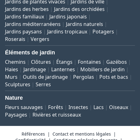
Jardins de plantes vivaces
Jardins de ville
Jardins des herbes
Jardins des orchidées
Jardins familiaux
Jardins japonais
Jardins méditerranéens
Jardins naturels
Jardins paysans
Jardins tropicaux
Potagers
Roserais
Vergers
Éléments de jardin
Chemins
Clôtures
Étangs
Fontaines
Gazébos
Haies
Jardinage
Lanternes
Mobiliers de jardin
Murs
Outils de jardinage
Pergolas
Pots et bacs
Sculptures
Serres
Nature
Fleurs sauvages
Forêts
Insectes
Lacs
Oiseaux
Paysages
Rivières et ruisseaux
Références
Contact et mentions légales