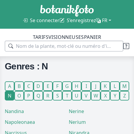
Se connecter
S’enregistrez
FR
TARIFS
VISIONNEUSES
PANIER
Genres : N
A
B
C
D
E
F
G
H
I
J
K
L
M
N
O
P
Q
R
S
T
U
V
W
X
Y
Z
Nandina
Nerine
Napoleonaea
Nerium
Narcissus
Nicandra