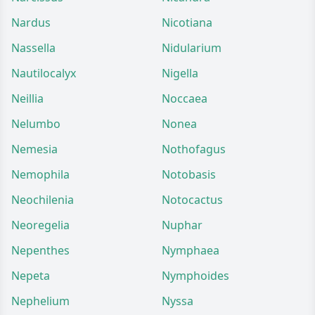
Nardus
Nicotiana
Nassella
Nidularium
Nautilocalyx
Nigella
Neillia
Noccaea
Nelumbo
Nonea
Nemesia
Nothofagus
Nemophila
Notobasis
Neochilenia
Notocactus
Neoregelia
Nuphar
Nepenthes
Nymphaea
Nepeta
Nymphoides
Nephelium
Nyssa