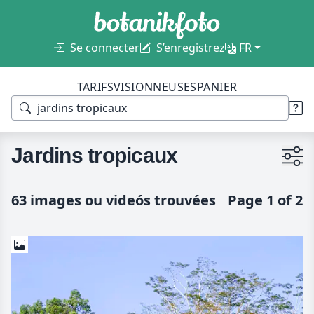
Se connecter
S’enregistrez
FR
TARIFS
VISIONNEUSES
PANIER
Jardins tropicaux
63 images ou videós trouvées
Page 1 of 2