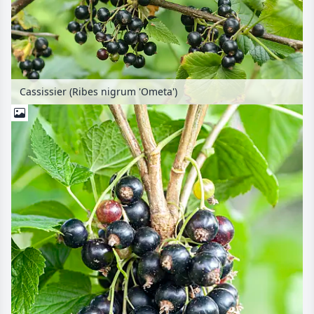
Cassissier (Ribes nigrum 'Ometa')