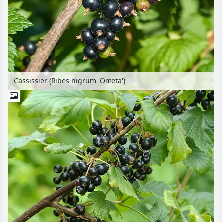
Cassissier (Ribes nigrum 'Ometa')