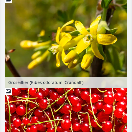
Groseillier (Ribes odoratum 'Crandall')