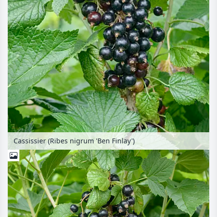
Cassissier (Ribes nigrum 'Ben Finlay')