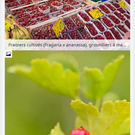
Fraisiers cultivés (Fragaria x ananassa), groseilliers à maquereau (Ribes uva-crispa) et cerisiers acides (Prunus cerasus)