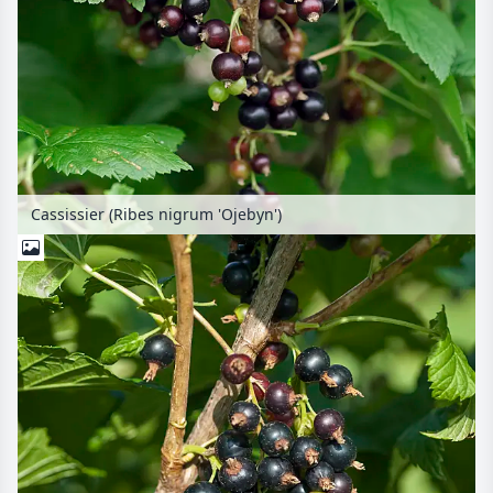
Cassissier (Ribes nigrum 'Ojebyn')