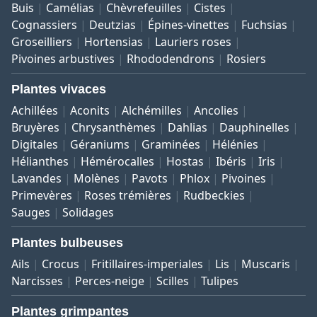
Buis
Camélias
Chèvrefeuilles
Cistes
Cognassiers
Deutzias
Épines-vinettes
Fuchsias
Groseilliers
Hortensias
Lauriers roses
Pivoines arbustives
Rhododendrons
Rosiers
Plantes vivaces
Achillées
Aconits
Alchémilles
Ancolies
Bruyères
Chrysanthèmes
Dahlias
Dauphinelles
Digitales
Géraniums
Graminées
Hélénies
Hélianthes
Hémérocalles
Hostas
Ibéris
Iris
Lavandes
Molènes
Pavots
Phlox
Pivoines
Primevères
Roses trémières
Rudbeckies
Sauges
Solidages
Plantes bulbeuses
Ails
Crocus
Fritillaires-imperiales
Lis
Muscaris
Narcisses
Perces-neige
Scilles
Tulipes
Plantes grimpantes