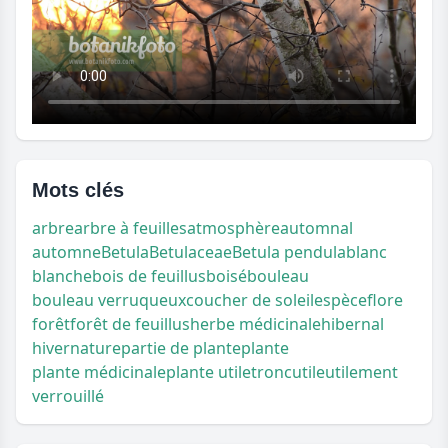
Mots clés
arbre
arbre à feuilles
atmosphère
automnal
automne
Betula
Betulaceae
Betula pendula
blanc
blanche
bois de feuillus
boisé
bouleau
bouleau verruqueux
coucher de soleil
espèce
flore
forêt
forêt de feuillus
herbe médicinale
hibernal
hiver
nature
partie de plante
plante
plante médicinale
plante utile
tronc
utile
utilement
verrouillé