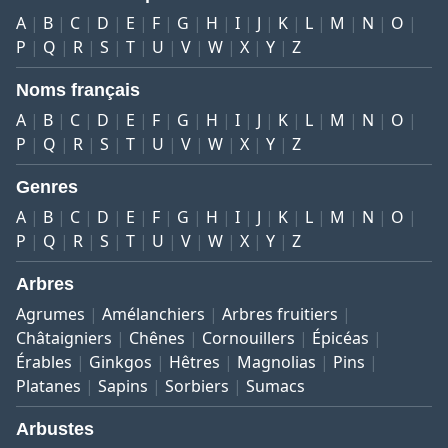
A
B
C
D
E
F
G
H
I
J
K
L
M
N
O
P
Q
R
S
T
U
V
W
X
Y
Z
Noms français
A
B
C
D
E
F
G
H
I
J
K
L
M
N
O
P
Q
R
S
T
U
V
W
X
Y
Z
Genres
A
B
C
D
E
F
G
H
I
J
K
L
M
N
O
P
Q
R
S
T
U
V
W
X
Y
Z
Arbres
Agrumes
Amélanchiers
Arbres fruitiers
Châtaigniers
Chênes
Cornouillers
Épicéas
Érables
Ginkgos
Hêtres
Magnolias
Pins
Platanes
Sapins
Sorbiers
Sumacs
Arbustes