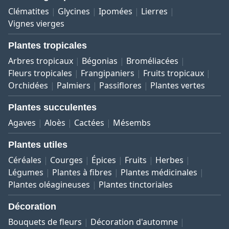
Clématites
Glycines
Ipomées
Lierres
Vignes vierges
Plantes tropicales
Arbres tropicaux
Bégonias
Broméliacées
Fleurs tropicales
Frangipaniers
Fruits tropicaux
Orchidées
Palmiers
Passiflores
Plantes vertes
Plantes succulentes
Agaves
Aloès
Cactées
Mésembs
Plantes utiles
Céréales
Courges
Épices
Fruits
Herbes
Légumes
Plantes à fibres
Plantes médicinales
Plantes oléagineuses
Plantes tinctoriales
Décoration
Bouquets de fleurs
Décoration d'automne