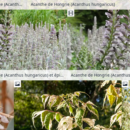
Acanthe de Hongrie (Acanthus hungaricus)
Acanthe de Hongrie (Acanthus hungaricus)
Acanthe de Hongrie (Acanthus hungaricus) et épiaire de Byzance (Stachys byzantina)