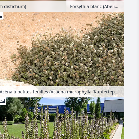
Forsythia blanc (Abeliophyllum distichum)
um distichum)
Acéna à petites feuilles (Acaena microphylla 'Kupferteppich')