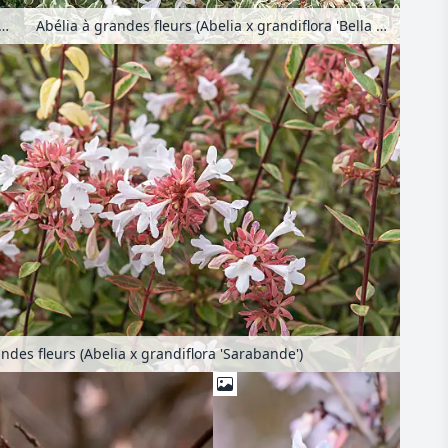
à grandes fleurs (Abelia x grandiflora)
Abélia à grandes fleurs (Abelia x grandiflora 'Bella Donna')
ndes fleurs (Abelia x grandiflora 'Sarabande')