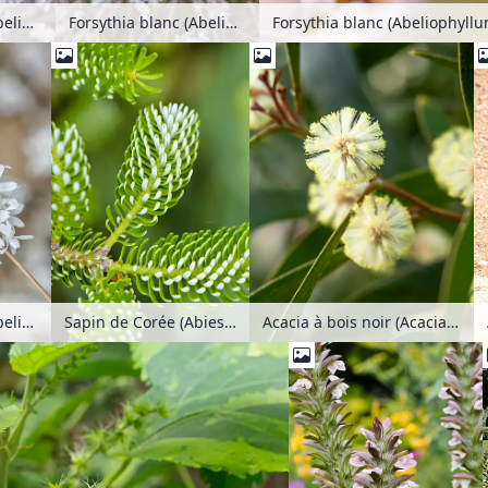
Forsythia blanc (Abeliophyllum distichum)
Forsythia blanc (Abeliophyllum distichum)
Forsythia blanc (Abeliophyll
Forsythia blanc (Abeliophyllum distichum)
Sapin de Corée (Abies koreana 'Silberlocke')
Acacia à bois noir (Acacia melanoxylon)