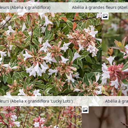
Abélia 
eurs (Abelia x grandiflora)
eurs (Abelia x grandiflora 'Lucky Lots')
Abélia à gra