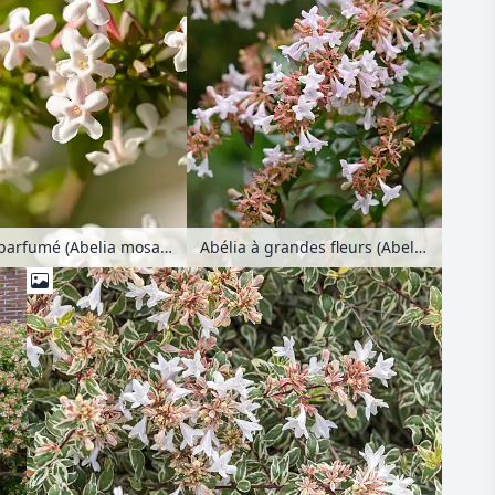
Abélia parfumé (Abelia mosanensis)
Abélia à grandes fleurs (Abelia x grandiflora)