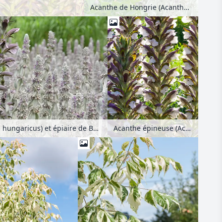
Acanthe de Hongrie (Acanthus hungaricus) et épiaire de Byzance (Stachys byzantina)
Acanthe de Hongrie (Acanthus hungaricus) et épiaire de Byzance (Stachys byzantina)
Acanthe épineuse (Acanthus spinosus)