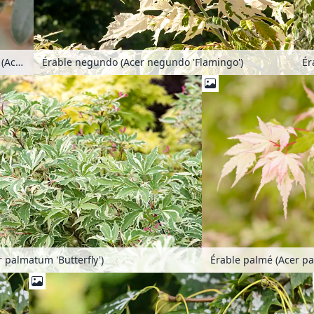
Goyavier du Brésil (Acca sellowiana 'Mammoth')
Érable negundo (Acer negundo 'Flamingo')
 palmatum 'Butterfly')
É