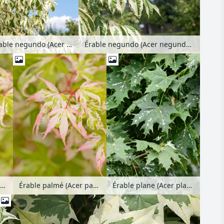
Érable negundo (Acer negundo 'Flamingo')
Érable negundo (Acer negundo 'Flamingo')
rable palmé (Acer palmatum 'Honoo')
Érable palmé (Acer palmatum 'Honoo')
Érable plane (Acer platanoides) avec du mildiou