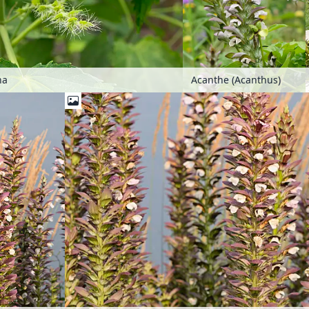
na
Acanthe (Acanthus)