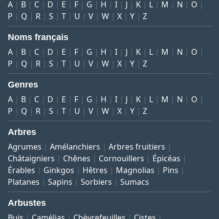
A
B
C
D
E
F
G
H
I
J
K
L
M
N
O
P
Q
R
S
T
U
V
W
X
Y
Z
Noms français
A
B
C
D
E
F
G
H
I
J
K
L
M
N
O
P
Q
R
S
T
U
V
W
X
Y
Z
Genres
A
B
C
D
E
F
G
H
I
J
K
L
M
N
O
P
Q
R
S
T
U
V
W
X
Y
Z
Arbres
Agrumes
Amélanchiers
Arbres fruitiers
Châtaigniers
Chênes
Cornouillers
Épicéas
Érables
Ginkgos
Hêtres
Magnolias
Pins
Platanes
Sapins
Sorbiers
Sumacs
Arbustes
Buis
Camélias
Chèvrefeuilles
Cistes