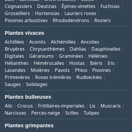
Cognassiers
Deutzias
Épines-vinettes
Fuchsias
Groseilliers
Hortensias
Lauriers roses
Pivoines arbustives
Rhododendrons
Rosiers
Plantes vivaces
Achillées
Aconits
Alchémilles
Ancolies
Bruyères
Chrysanthèmes
Dahlias
Dauphinelles
Digitales
Géraniums
Graminées
Hélénies
Hélianthes
Hémérocalles
Hostas
Ibéris
Iris
Lavandes
Molènes
Pavots
Phlox
Pivoines
Primevères
Roses trémières
Rudbeckies
Sauges
Solidages
Plantes bulbeuses
Ails
Crocus
Fritillaires-imperiales
Lis
Muscaris
Narcisses
Perces-neige
Scilles
Tulipes
Plantes grimpantes