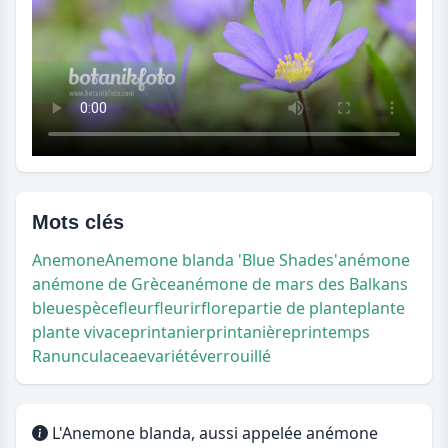
Mots clés
Anemone
Anemone blanda 'Blue Shades'
anémone
anémone de Grèce
anémone de mars des Balkans
bleu
espèce
fleur
fleurir
flore
partie de plante
plante
plante vivace
printanier
printanière
printemps
Ranunculaceae
variété
verrouillé
L'Anemone blanda, aussi appelée anémone