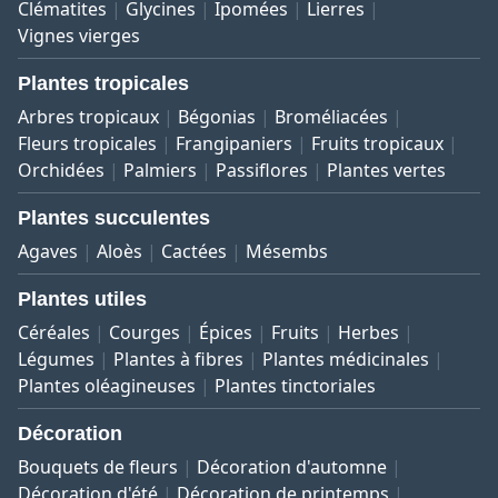
Clématites
Glycines
Ipomées
Lierres
Vignes vierges
Plantes tropicales
Arbres tropicaux
Bégonias
Broméliacées
Fleurs tropicales
Frangipaniers
Fruits tropicaux
Orchidées
Palmiers
Passiflores
Plantes vertes
Plantes succulentes
Agaves
Aloès
Cactées
Mésembs
Plantes utiles
Céréales
Courges
Épices
Fruits
Herbes
Légumes
Plantes à fibres
Plantes médicinales
Plantes oléagineuses
Plantes tinctoriales
Décoration
Bouquets de fleurs
Décoration d'automne
Décoration d'été
Décoration de printemps