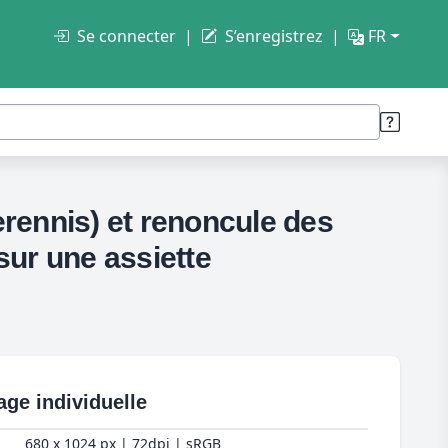
Se connecter
S’enregistrez
FR
erennis) et renoncule des
sur une assiette
age individuelle
680 x 1024 px | 72dpi | sRGB