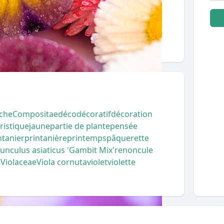
che
Compositae
déco
décoratif
décoration
oristique
jaune
partie de plante
pensée
ntanier
printanière
printemps
pâquerette
unculus asiaticus 'Gambit Mix'
renoncule
a
Violaceae
Viola cornuta
violet
violette