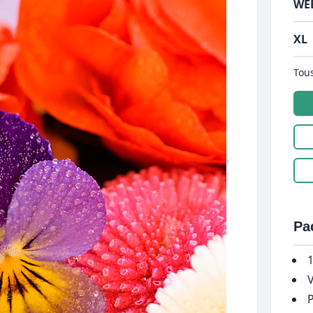
WE
XL
Tous
Pa
1
V
P