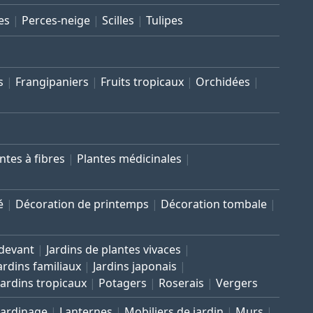
es
Perces-neige
Scilles
Tulipes
s
Frangipaniers
Fruits tropicaux
Orchidées
ntes à fibres
Plantes médicinales
é
Décoration de printemps
Décoration tombale
 devant
Jardins de plantes vivaces
ardins familiaux
Jardins japonais
Jardins tropicaux
Potagers
Roserais
Vergers
Jardinage
Lanternes
Mobiliers de jardin
Murs