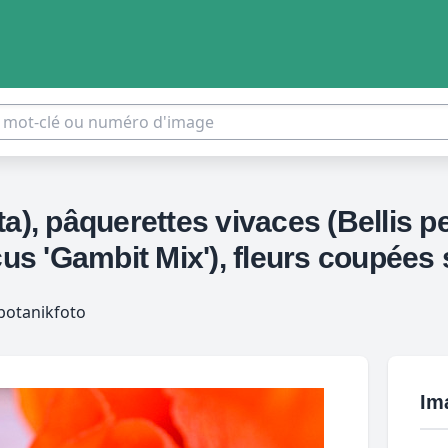
a), pâquerettes vivaces (Bellis p
cus 'Gambit Mix'), fleurs coupées 
botanikfoto
Im