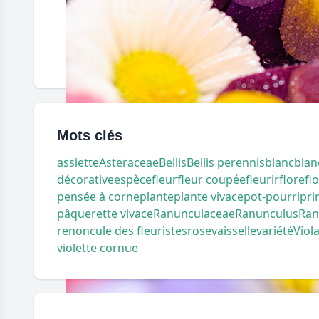
Mots clés
assiette
Asteraceae
Bellis
Bellis perennis
blanc
blan
décorative
espèce
fleur
fleur coupée
fleurir
flore
fl
pensée à corne
plante
plante vivace
pot-pourri
pri
pâquerette vivace
Ranunculaceae
Ranunculus
Ran
renoncule des fleuristes
rose
vaisselle
variété
Viol
violette cornue