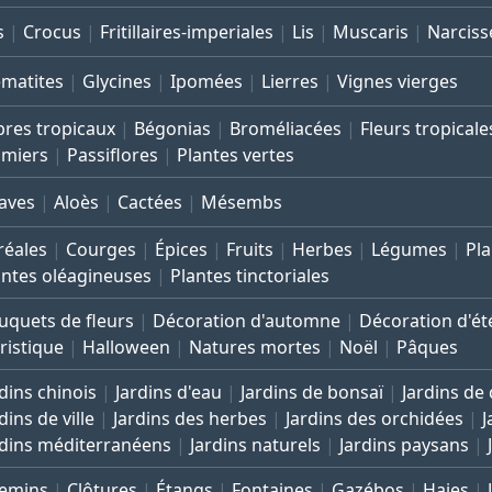
s
Crocus
Fritillaires-imperiales
Lis
Muscaris
Narciss
ématites
Glycines
Ipomées
Lierres
Vignes vierges
bres tropicaux
Bégonias
Broméliacées
Fleurs tropicale
lmiers
Passiflores
Plantes vertes
aves
Aloès
Cactées
Mésembs
réales
Courges
Épices
Fruits
Herbes
Légumes
Pla
antes oléagineuses
Plantes tinctoriales
uquets de fleurs
Décoration d'automne
Décoration d'ét
ristique
Halloween
Natures mortes
Noël
Pâques
dins chinois
Jardins d'eau
Jardins de bonsaï
Jardins de
dins de ville
Jardins des herbes
Jardins des orchidées
J
rdins méditerranéens
Jardins naturels
Jardins paysans
emins
Clôtures
Étangs
Fontaines
Gazébos
Haies