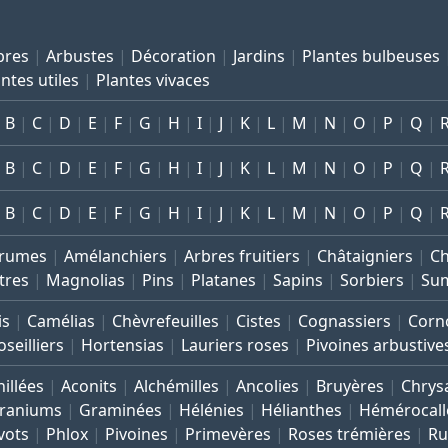
bres
Arbustes
Décoration
Jardins
Plantes bulbeuses
ntes utiles
Plantes vivaces
B
C
D
E
F
G
H
I
J
K
L
M
N
O
P
Q
B
C
D
E
F
G
H
I
J
K
L
M
N
O
P
Q
B
C
D
E
F
G
H
I
J
K
L
M
N
O
P
Q
rumes
Amélanchiers
Arbres fruitiers
Châtaigniers
C
tres
Magnolias
Pins
Platanes
Sapins
Sorbiers
Su
is
Camélias
Chèvrefeuilles
Cistes
Cognassiers
Corno
seilliers
Hortensias
Lauriers roses
Pivoines arbustive
illées
Aconits
Alchémilles
Ancolies
Bruyères
Chrys
raniums
Graminées
Hélénies
Hélianthes
Hémérocall
vots
Phlox
Pivoines
Primevères
Roses trémières
Ru