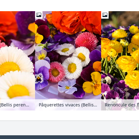
Pensées à corne (Viola cornuta), pâquerettes vivaces (Bellis perennis) et renoncule des fleuristes (Ranunculus asiaticus 'Gambit Mix'), fleurs coupées sur une assiette
Pâquerettes vivaces (Bellis perennis), pensées à corne (Viola cornuta) et renoncule des fleuristes (Ranunculus asiaticus 'Gambit Mix'), fleurs coupées sur une assiette