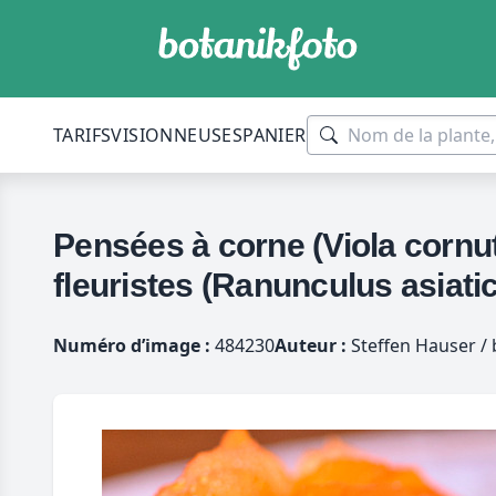
TARIFS
VISIONNEUSES
PANIER
Pensées à corne (Viola cornut
fleuristes (Ranunculus asiati
Numéro d’image :
484230
Auteur :
Steffen Hauser / 