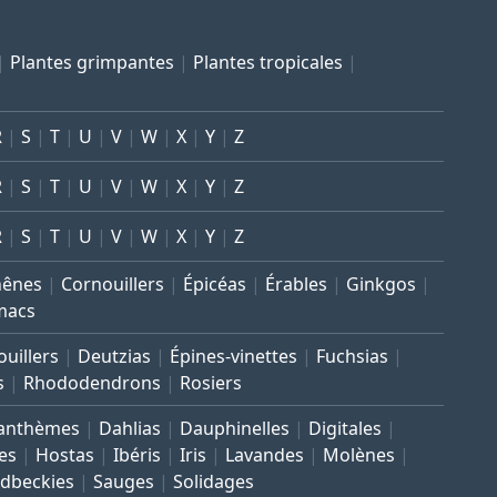
Plantes grimpantes
Plantes tropicales
R
S
T
U
V
W
X
Y
Z
R
S
T
U
V
W
X
Y
Z
R
S
T
U
V
W
X
Y
Z
hênes
Cornouillers
Épicéas
Érables
Ginkgos
macs
uillers
Deutzias
Épines-vinettes
Fuchsias
s
Rhododendrons
Rosiers
anthèmes
Dahlias
Dauphinelles
Digitales
es
Hostas
Ibéris
Iris
Lavandes
Molènes
dbeckies
Sauges
Solidages