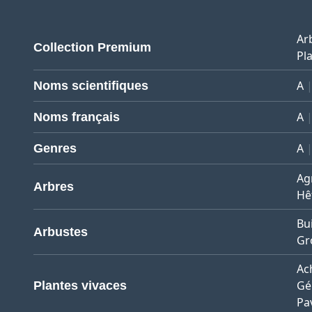
Ar
Collection Premium
Pla
A
Noms scientifiques
A
Noms français
A
Genres
Ag
Arbres
Hê
Bu
Arbustes
Gro
Ach
Gé
Plantes vivaces
Pa