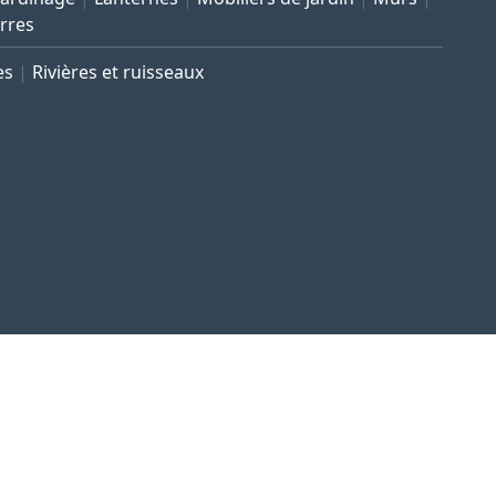
rres
es
Rivières et ruisseaux