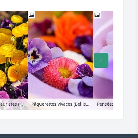
Renoncule des fleuristes (Ranunculus asiaticus) et violette (Viola)
Pâquerettes vivaces (Bellis perennis) et pensées à corne (Viola cornuta), fleurs coupées sur une assiette