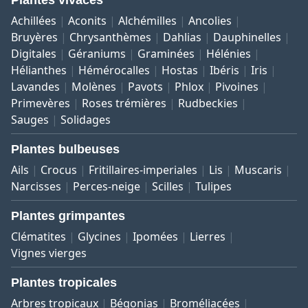
Plantes vivaces
Achillées
Aconits
Alchémilles
Ancolies
Bruyères
Chrysanthèmes
Dahlias
Dauphinelles
Digitales
Géraniums
Graminées
Hélénies
Hélianthes
Hémérocalles
Hostas
Ibéris
Iris
Lavandes
Molènes
Pavots
Phlox
Pivoines
Primevères
Roses trémières
Rudbeckies
Sauges
Solidages
Plantes bulbeuses
Ails
Crocus
Fritillaires-imperiales
Lis
Muscaris
Narcisses
Perces-neige
Scilles
Tulipes
Plantes grimpantes
Clématites
Glycines
Ipomées
Lierres
Vignes vierges
Plantes tropicales
Arbres tropicaux
Bégonias
Broméliacées