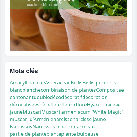
Mots clés
Amaryllidaceae
Asteraceae
Bellis
Bellis perennis
blanc
blanche
combinaison de plantes
Compositae
contenant
double
déco
décoratif
décoration
décorative
espèce
fleur
fleurir
flore
Hyacinthaceae
jaune
Muscari
Muscari armeniacum 'White Magic'
muscari d'Arménie
narcisse
narcisse jaune
Narcissus
Narcissus pseudonarcissus
partie de plante
plante
plante bulbeuse