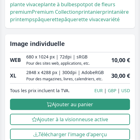
plante vivace
plante à bulbes
pot
pot de fleurs
premium
Premium Collection
printanier
printanière
printemps
pâquerette
pâquerette vivace
variété
Image individuelle
680 x 1024 px | 72dpi | sRGB
10,00 €
WEB
Pour des sites web, applications, etc.
2848 x 4288 px | 300dpi | AdobeRGB
30,00 €
XL
Pour des magazines, livres, calendriers, etc.
Tous les prix incluent la TVA.
EUR
GBP
USD
Ajouter au panier
Ajouter à la visionneuse active
Télécharger l'image d'aperçu