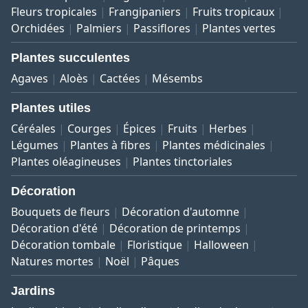
Fleurs tropicales
Frangipaniers
Fruits tropicaux
Orchidées
Palmiers
Passiflores
Plantes vertes
Plantes succulentes
Agaves
Aloès
Cactées
Mésembs
Plantes utiles
Céréales
Courges
Épices
Fruits
Herbes
Légumes
Plantes à fibres
Plantes médicinales
Plantes oléagineuses
Plantes tinctoriales
Décoration
Bouquets de fleurs
Décoration d'automne
Décoration d'été
Décoration de printemps
Décoration tombale
Floristique
Halloween
Natures mortes
Noël
Pâques
Jardins