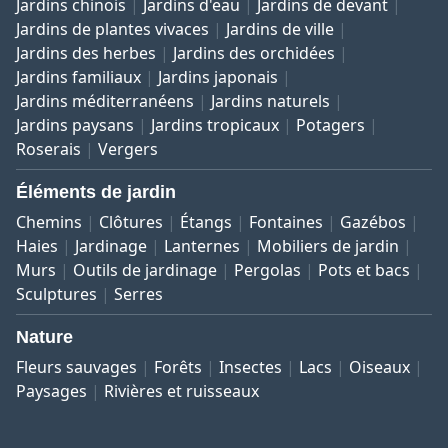
Jardins chinois
Jardins d'eau
Jardins de devant
Jardins de plantes vivaces
Jardins de ville
Jardins des herbes
Jardins des orchidées
Jardins familiaux
Jardins japonais
Jardins méditerranéens
Jardins naturels
Jardins paysans
Jardins tropicaux
Potagers
Roserais
Vergers
Éléments de jardin
Chemins
Clôtures
Étangs
Fontaines
Gazébos
Haies
Jardinage
Lanternes
Mobiliers de jardin
Murs
Outils de jardinage
Pergolas
Pots et bacs
Sculptures
Serres
Nature
Fleurs sauvages
Forêts
Insectes
Lacs
Oiseaux
Paysages
Rivières et ruisseaux