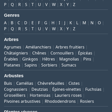
P
Q
R
S
T
U
V
W
X
Y
Z
Genres
A
B
C
D
E
F
G
H
I
J
K
L
M
N
O
P
Q
R
S
T
U
V
W
X
Y
Z
Arbres
Agrumes
Amélanchiers
Arbres fruitiers
Châtaigniers
Chênes
Cornouillers
Épicéas
Érables
Ginkgos
Hêtres
Magnolias
Pins
Platanes
Sapins
Sorbiers
Sumacs
Arbustes
Buis
Camélias
Chèvrefeuilles
Cistes
Cognassiers
Deutzias
Épines-vinettes
Fuchsias
Groseilliers
Hortensias
Lauriers roses
Pivoines arbustives
Rhododendrons
Rosiers