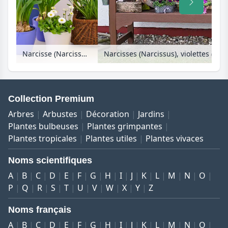
Narcisse (Narcissus cyclamineus 'Tête à Tête'), muscari d'Arménie (Muscari armeniacum) et pâquerette vivace (Bellis perennis)
Collection Premium
Arbres
Arbustes
Décoration
Jardins
Plantes bulbeuses
Plantes grimpantes
Plantes tropicales
Plantes utiles
Plantes vivaces
Noms scientifiques
A
B
C
D
E
F
G
H
I
J
K
L
M
N
O
P
Q
R
S
T
U
V
W
X
Y
Z
Noms français
A
B
C
D
E
F
G
H
I
J
K
L
M
N
O