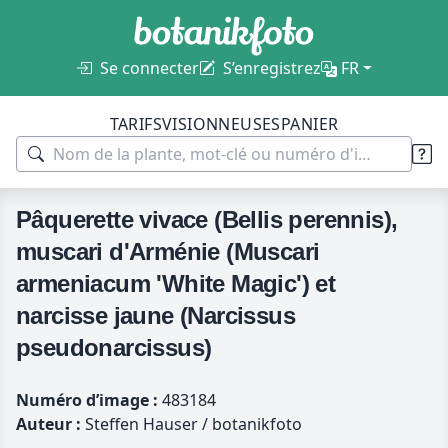
Se connecter
S’enregistrez
FR
TARIFS
VISIONNEUSES
PANIER
Pâquerette vivace (Bellis perennis),
muscari d'Arménie (Muscari
armeniacum 'White Magic') et
narcisse jaune (Narcissus
pseudonarcissus)
Numéro d’image :
483184
Auteur :
Steffen Hauser / botanikfoto