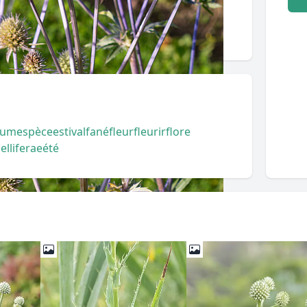
num
espèce
estival
fané
fleur
fleurir
flore
lliferae
été