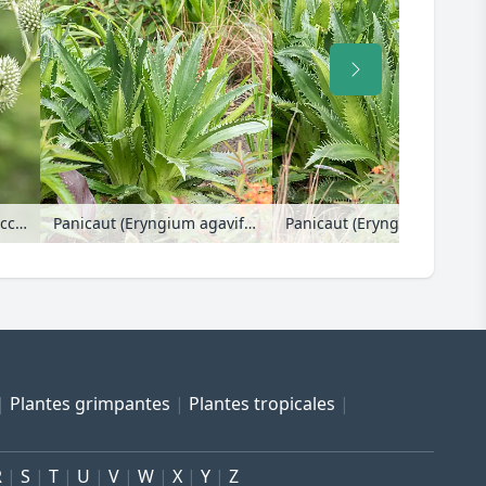
Panicaut à feuilles de yucca (Eryngium yuccifolium)
Panicaut (Eryngium agavifolium)
Panicaut (Eryngium agavifo
Plantes grimpantes
Plantes tropicales
R
S
T
U
V
W
X
Y
Z