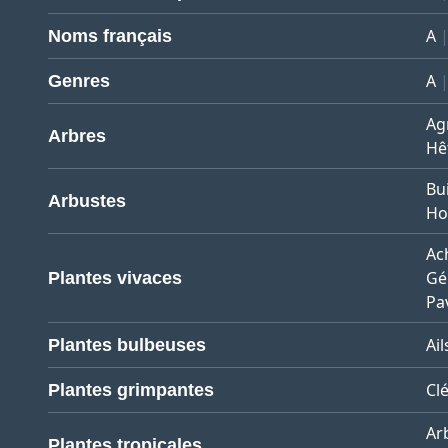
A
Noms français
A
Genres
Ag
Arbres
Hê
Bu
Arbustes
Ho
Ach
Gé
Plantes vivaces
Pa
Ail
Plantes bulbeuses
Cl
Plantes grimpantes
Ar
Plantes tropicales