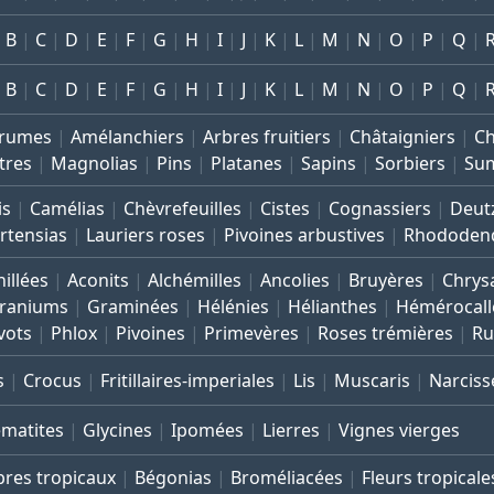
B
C
D
E
F
G
H
I
J
K
L
M
N
O
P
Q
B
C
D
E
F
G
H
I
J
K
L
M
N
O
P
Q
rumes
Amélanchiers
Arbres fruitiers
Châtaigniers
C
tres
Magnolias
Pins
Platanes
Sapins
Sorbiers
Su
is
Camélias
Chèvrefeuilles
Cistes
Cognassiers
Deut
rtensias
Lauriers roses
Pivoines arbustives
Rhododen
illées
Aconits
Alchémilles
Ancolies
Bruyères
Chrys
raniums
Graminées
Hélénies
Hélianthes
Hémérocall
vots
Phlox
Pivoines
Primevères
Roses trémières
Ru
s
Crocus
Fritillaires-imperiales
Lis
Muscaris
Narciss
ématites
Glycines
Ipomées
Lierres
Vignes vierges
bres tropicaux
Bégonias
Broméliacées
Fleurs tropicale