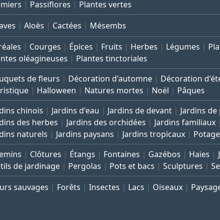
lmiers
Passiflores
Plantes vertes
aves
Aloès
Cactées
Mésembs
réales
Courges
Épices
Fruits
Herbes
Légumes
Pla
antes oléagineuses
Plantes tinctoriales
uquets de fleurs
Décoration d'automne
Décoration d'ét
ristique
Halloween
Natures mortes
Noël
Pâques
dins chinois
Jardins d'eau
Jardins de devant
Jardins de
rdins des herbes
Jardins des orchidées
Jardins familiaux
rdins naturels
Jardins paysans
Jardins tropicaux
Potage
emins
Clôtures
Étangs
Fontaines
Gazébos
Haies
tils de jardinage
Pergolas
Pots et bacs
Sculptures
Se
eurs sauvages
Forêts
Insectes
Lacs
Oiseaux
Paysag