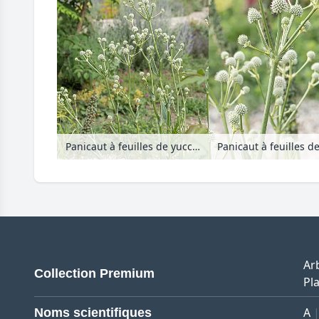
Panicaut à feuilles de yucca (Eryngium yuccifolium)
Ar
Collection Premium
Pla
A
Noms scientifiques