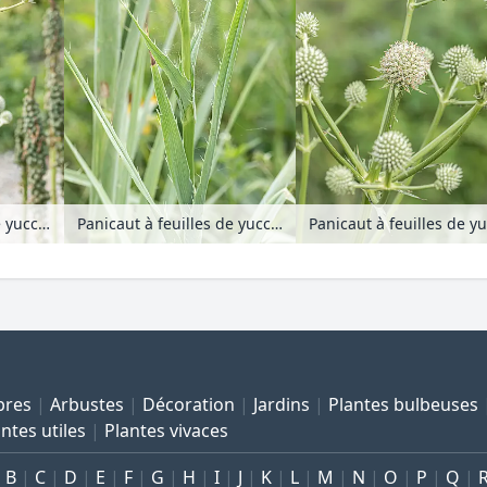
Panicaut à feuilles de yucca (Eryngium yuccifolium)
Panicaut à feuilles de yucca (Eryngium yuccifolium)
bres
Arbustes
Décoration
Jardins
Plantes bulbeuses
ntes utiles
Plantes vivaces
B
C
D
E
F
G
H
I
J
K
L
M
N
O
P
Q