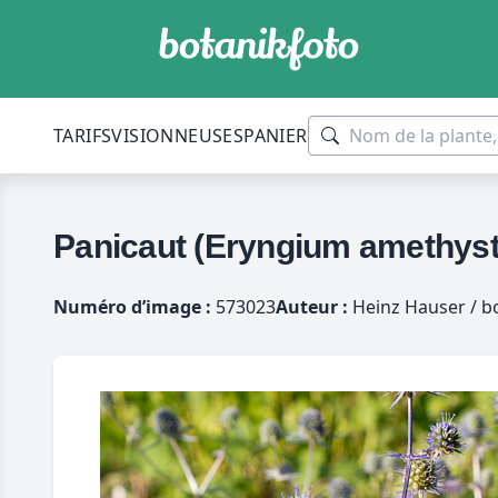
TARIFS
VISIONNEUSES
PANIER
Panicaut (Eryngium amethys
Numéro d’image :
573023
Auteur :
Heinz Hauser / b