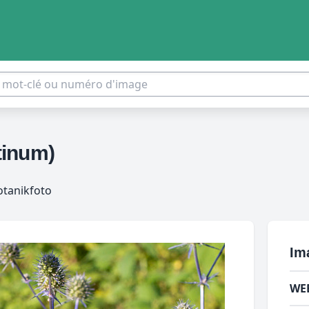
tinum)
otanikfoto
Im
WE