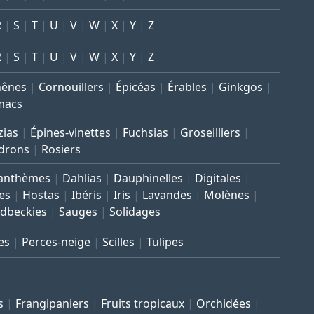
R
S
T
U
V
W
X
Y
Z
R
S
T
U
V
W
X
Y
Z
hênes
Cornouillers
Épicéas
Érables
Ginkgos
macs
zias
Épines-vinettes
Fuchsias
Groseilliers
drons
Rosiers
anthèmes
Dahlias
Dauphinelles
Digitales
es
Hostas
Ibéris
Iris
Lavandes
Molènes
dbeckies
Sauges
Solidages
es
Perces-neige
Scilles
Tulipes
s
Frangipaniers
Fruits tropicaux
Orchidées