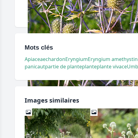
Mots clés
Apiaceae
chardon
Eryngium
Eryngium amethysti
panicaut
partie de plante
plante
plante vivace
Umbe
Images similaires