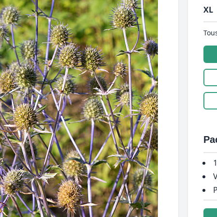
XL
Tous
Pa
1
V
P