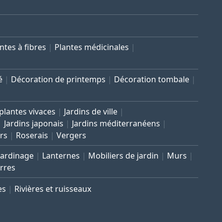
ntes à fibres
Plantes médicinales
é
Décoration de printemps
Décoration tombale
 plantes vivaces
Jardins de ville
Jardins japonais
Jardins méditerranéens
rs
Roserais
Vergers
Jardinage
Lanternes
Mobiliers de jardin
Murs
rres
es
Rivières et ruisseaux