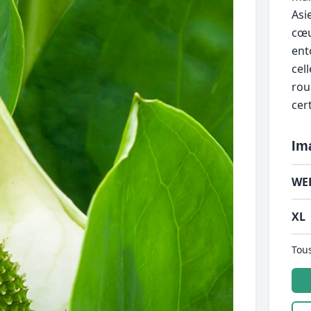
Asi
cœu
ent
cel
rou
cer
Im
WE
XL
Tous