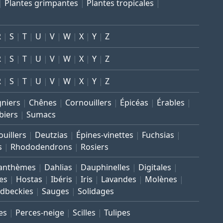
Plantes grimpantes
Plantes tropicales
R
S
T
U
V
W
X
Y
Z
R
S
T
U
V
W
X
Y
Z
R
S
T
U
V
W
X
Y
Z
gniers
Chênes
Cornouillers
Épicéas
Érables
biers
Sumacs
uillers
Deutzias
Épines-vinettes
Fuchsias
s
Rhododendrons
Rosiers
anthèmes
Dahlias
Dauphinelles
Digitales
es
Hostas
Ibéris
Iris
Lavandes
Molènes
dbeckies
Sauges
Solidages
es
Perces-neige
Scilles
Tulipes