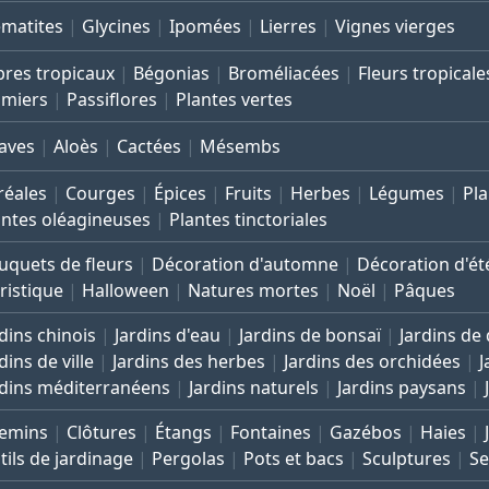
ématites
Glycines
Ipomées
Lierres
Vignes vierges
bres tropicaux
Bégonias
Broméliacées
Fleurs tropicale
lmiers
Passiflores
Plantes vertes
aves
Aloès
Cactées
Mésembs
réales
Courges
Épices
Fruits
Herbes
Légumes
Pla
antes oléagineuses
Plantes tinctoriales
uquets de fleurs
Décoration d'automne
Décoration d'ét
ristique
Halloween
Natures mortes
Noël
Pâques
dins chinois
Jardins d'eau
Jardins de bonsaï
Jardins de
dins de ville
Jardins des herbes
Jardins des orchidées
J
rdins méditerranéens
Jardins naturels
Jardins paysans
emins
Clôtures
Étangs
Fontaines
Gazébos
Haies
tils de jardinage
Pergolas
Pots et bacs
Sculptures
Se