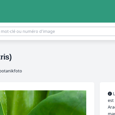
ris)
botanikfoto
L
est
Ara
mar