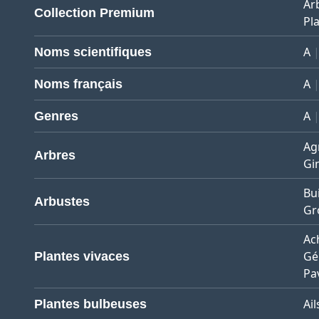
Ar
Collection Premium
Pla
A
Noms scientifiques
A
Noms français
A
Genres
Ag
Arbres
Gi
Bu
Arbustes
Gro
Ach
Gé
Plantes vivaces
Pa
Ail
Plantes bulbeuses