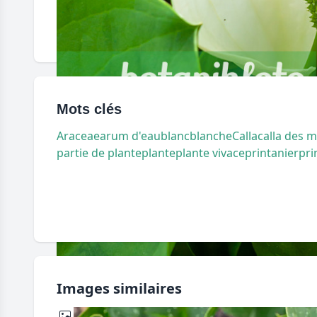
Mots clés
Araceae
arum d'eau
blanc
blanche
Calla
calla des m
partie de plante
plante
plante vivace
printanier
pri
Images similaires