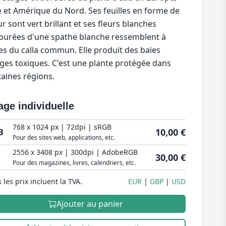
e et Amérique du Nord. Ses feuilles en forme de
r sont vert brillant et ses fleurs blanches
ourées d'une spathe blanche ressemblent à
les du calla commun. Elle produit des baies
ges toxiques. C'est une plante protégée dans
taines régions.
age individuelle
768 x 1024 px | 72dpi | sRGB
10,00 €
B
Pour des sites web, applications, etc.
2556 x 3408 px | 300dpi | AdobeRGB
30,00 €
Pour des magazines, livres, calendriers, etc.
 les prix incluent la TVA.
EUR
GBP
USD
Ajouter au panier