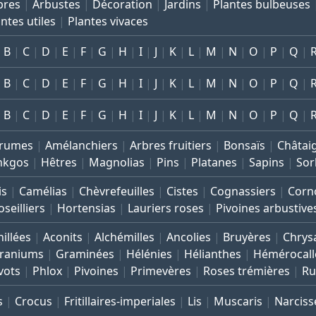
bres
Arbustes
Décoration
Jardins
Plantes bulbeuses
ntes utiles
Plantes vivaces
B
C
D
E
F
G
H
I
J
K
L
M
N
O
P
Q
B
C
D
E
F
G
H
I
J
K
L
M
N
O
P
Q
B
C
D
E
F
G
H
I
J
K
L
M
N
O
P
Q
rumes
Amélanchiers
Arbres fruitiers
Bonsaïs
Châtai
nkgos
Hêtres
Magnolias
Pins
Platanes
Sapins
Sor
is
Camélias
Chèvrefeuilles
Cistes
Cognassiers
Corno
seilliers
Hortensias
Lauriers roses
Pivoines arbustive
illées
Aconits
Alchémilles
Ancolies
Bruyères
Chrys
raniums
Graminées
Hélénies
Hélianthes
Hémérocall
vots
Phlox
Pivoines
Primevères
Roses trémières
Ru
s
Crocus
Fritillaires-imperiales
Lis
Muscaris
Narciss