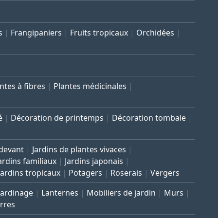
s
Frangipaniers
Fruits tropicaux
Orchidées
ntes à fibres
Plantes médicinales
é
Décoration de printemps
Décoration tombale
 devant
Jardins de plantes vivaces
ardins familiaux
Jardins japonais
Jardins tropicaux
Potagers
Roserais
Vergers
Jardinage
Lanternes
Mobiliers de jardin
Murs
rres