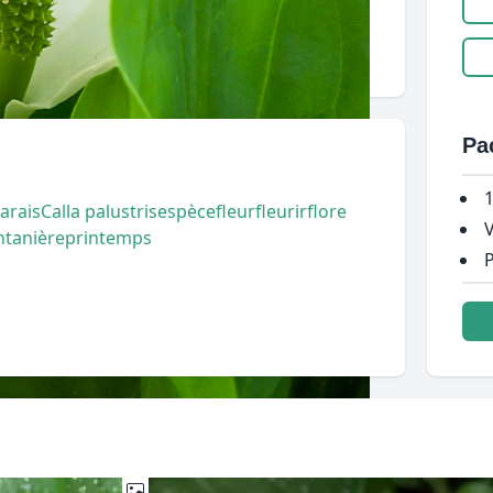
Pa
1
arais
Calla palustris
espèce
fleur
fleurir
flore
V
ntanière
printemps
P