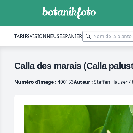
TARIFS
VISIONNEUSES
PANIER
Calla des marais (Calla palust
Numéro d’image :
400153
Auteur :
Steffen Hauser / 