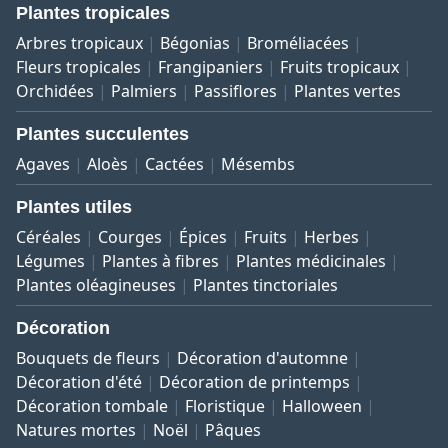
Plantes tropicales
Arbres tropicaux
Bégonias
Broméliacées
Fleurs tropicales
Frangipaniers
Fruits tropicaux
Orchidées
Palmiers
Passiflores
Plantes vertes
Plantes succulentes
Agaves
Aloès
Cactées
Mésembs
Plantes utiles
Céréales
Courges
Épices
Fruits
Herbes
Légumes
Plantes à fibres
Plantes médicinales
Plantes oléagineuses
Plantes tinctoriales
Décoration
Bouquets de fleurs
Décoration d'automne
Décoration d'été
Décoration de printemps
Décoration tombale
Floristique
Halloween
Natures mortes
Noël
Pâques