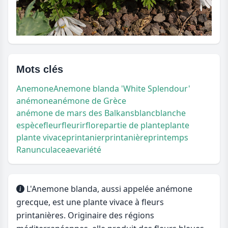
Mots clés
Anemone
Anemone blanda 'White Splendour'
anémone
anémone de Grèce
anémone de mars des Balkans
blanc
blanche
espèce
fleur
fleurir
flore
partie de plante
plante
plante vivace
printanier
printanière
printemps
Ranunculaceae
variété
L'Anemone blanda, aussi appelée anémone
grecque, est une plante vivace à fleurs
printanières. Originaire des régions