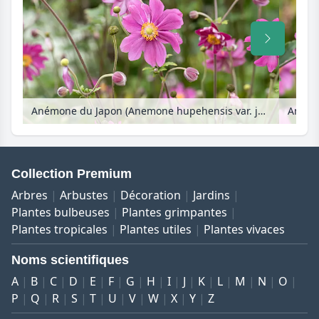
Anémone du Japon (Anemone hupehensis var. japonica 'Pamina')
Collection Premium
Arbres
Arbustes
Décoration
Jardins
Plantes bulbeuses
Plantes grimpantes
Plantes tropicales
Plantes utiles
Plantes vivaces
Noms scientifiques
A
B
C
D
E
F
G
H
I
J
K
L
M
N
O
P
Q
R
S
T
U
V
W
X
Y
Z