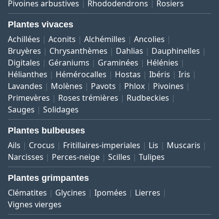
Pivoines arbustives
Rhododendrons
Rosiers
Plantes vivaces
Achillées
Aconits
Alchémilles
Ancolies
Bruyères
Chrysanthèmes
Dahlias
Dauphinelles
Digitales
Géraniums
Graminées
Hélénies
Hélianthes
Hémérocalles
Hostas
Ibéris
Iris
Lavandes
Molènes
Pavots
Phlox
Pivoines
Primevères
Roses trémières
Rudbeckies
Sauges
Solidages
Plantes bulbeuses
Ails
Crocus
Fritillaires-imperiales
Lis
Muscaris
Narcisses
Perces-neige
Scilles
Tulipes
Plantes grimpantes
Clématites
Glycines
Ipomées
Lierres
Vignes vierges