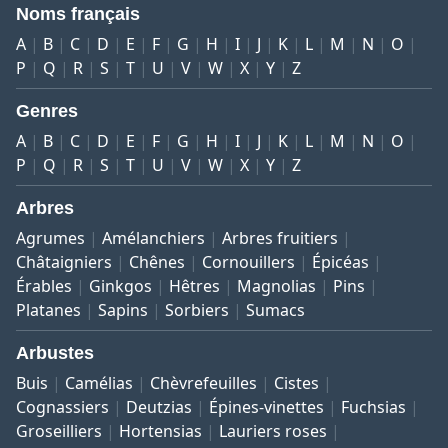
Noms français
A
B
C
D
E
F
G
H
I
J
K
L
M
N
O
P
Q
R
S
T
U
V
W
X
Y
Z
Genres
A
B
C
D
E
F
G
H
I
J
K
L
M
N
O
P
Q
R
S
T
U
V
W
X
Y
Z
Arbres
Agrumes
Amélanchiers
Arbres fruitiers
Châtaigniers
Chênes
Cornouillers
Épicéas
Érables
Ginkgos
Hêtres
Magnolias
Pins
Platanes
Sapins
Sorbiers
Sumacs
Arbustes
Buis
Camélias
Chèvrefeuilles
Cistes
Cognassiers
Deutzias
Épines-vinettes
Fuchsias
Groseilliers
Hortensias
Lauriers roses