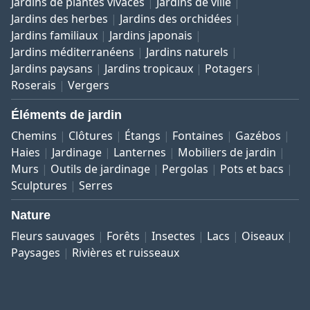
Jardins de plantes vivaces
Jardins de ville
Jardins des herbes
Jardins des orchidées
Jardins familiaux
Jardins japonais
Jardins méditerranéens
Jardins naturels
Jardins paysans
Jardins tropicaux
Potagers
Roserais
Vergers
Éléments de jardin
Chemins
Clôtures
Étangs
Fontaines
Gazébos
Haies
Jardinage
Lanternes
Mobiliers de jardin
Murs
Outils de jardinage
Pergolas
Pots et bacs
Sculptures
Serres
Nature
Fleurs sauvages
Forêts
Insectes
Lacs
Oiseaux
Paysages
Rivières et ruisseaux