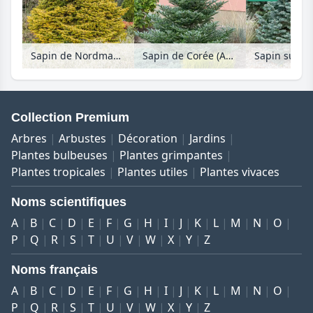
Sapin de Nordmann (Abies nordmanniana 'Golden Spreader')
Sapin de Corée (Abies koreana 'Silberlocke')
Collection Premium
Arbres
Arbustes
Décoration
Jardins
Plantes bulbeuses
Plantes grimpantes
Plantes tropicales
Plantes utiles
Plantes vivaces
Noms scientifiques
A
B
C
D
E
F
G
H
I
J
K
L
M
N
O
P
Q
R
S
T
U
V
W
X
Y
Z
Noms français
A
B
C
D
E
F
G
H
I
J
K
L
M
N
O
P
Q
R
S
T
U
V
W
X
Y
Z