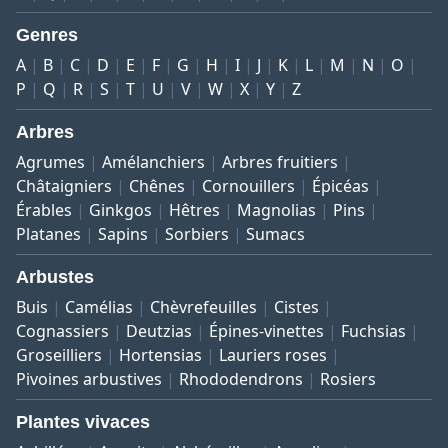
Genres
A
B
C
D
E
F
G
H
I
J
K
L
M
N
O
P
Q
R
S
T
U
V
W
X
Y
Z
Arbres
Agrumes
Amélanchiers
Arbres fruitiers
Châtaigniers
Chênes
Cornouillers
Épicéas
Érables
Ginkgos
Hêtres
Magnolias
Pins
Platanes
Sapins
Sorbiers
Sumacs
Arbustes
Buis
Camélias
Chèvrefeuilles
Cistes
Cognassiers
Deutzias
Épines-vinettes
Fuchsias
Groseilliers
Hortensias
Lauriers roses
Pivoines arbustives
Rhododendrons
Rosiers
Plantes vivaces