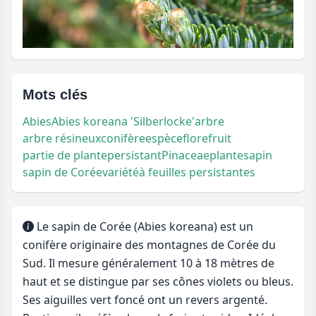
Mots clés
Abies
Abies koreana 'Silberlocke'
arbre
arbre résineux
conifère
espèce
flore
fruit
partie de plante
persistant
Pinaceae
plante
sapin
sapin de Corée
variété
à feuilles persistantes
Le sapin de Corée (Abies koreana) est un
conifère originaire des montagnes de Corée du
Sud. Il mesure généralement 10 à 18 mètres de
haut et se distingue par ses cônes violets ou bleus.
Ses aiguilles vert foncé ont un revers argenté.