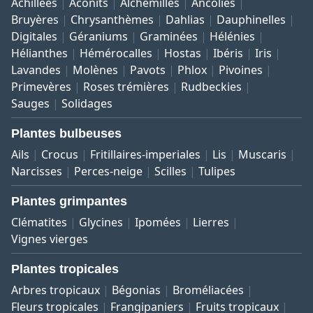
Achillées
Aconits
Alchémilles
Ancolies
Bruyères
Chrysanthèmes
Dahlias
Dauphinelles
Digitales
Géraniums
Graminées
Hélénies
Hélianthes
Hémérocalles
Hostas
Ibéris
Iris
Lavandes
Molènes
Pavots
Phlox
Pivoines
Primevères
Roses trémières
Rudbeckies
Sauges
Solidages
Plantes bulbeuses
Ails
Crocus
Fritillaires-imperiales
Lis
Muscaris
Narcisses
Perces-neige
Scilles
Tulipes
Plantes grimpantes
Clématites
Glycines
Ipomées
Lierres
Vignes vierges
Plantes tropicales
Arbres tropicaux
Bégonias
Broméliacées
Fleurs tropicales
Frangipaniers
Fruits tropicaux