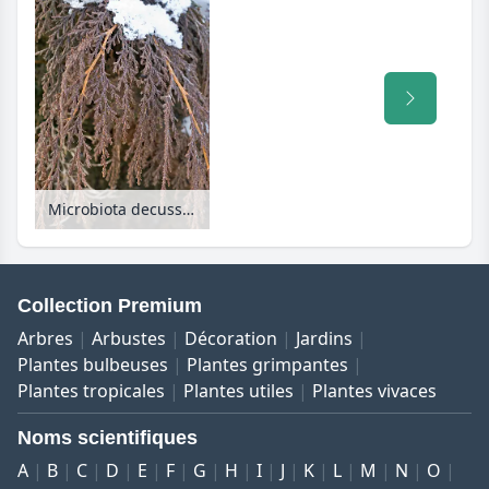
Microbiota decussata
Collection Premium
Arbres
Arbustes
Décoration
Jardins
Plantes bulbeuses
Plantes grimpantes
Plantes tropicales
Plantes utiles
Plantes vivaces
Noms scientifiques
A
B
C
D
E
F
G
H
I
J
K
L
M
N
O