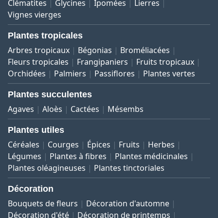
Clématites
Glycines
Ipomées
Lierres
Vignes vierges
Plantes tropicales
Arbres tropicaux
Bégonias
Broméliacées
Fleurs tropicales
Frangipaniers
Fruits tropicaux
Orchidées
Palmiers
Passiflores
Plantes vertes
Plantes succulentes
Agaves
Aloès
Cactées
Mésembs
Plantes utiles
Céréales
Courges
Épices
Fruits
Herbes
Légumes
Plantes à fibres
Plantes médicinales
Plantes oléagineuses
Plantes tinctoriales
Décoration
Bouquets de fleurs
Décoration d'automne
Décoration d'été
Décoration de printemps