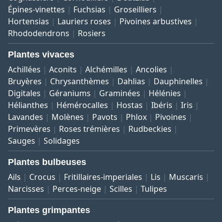
Épines-vinettes
Fuchsias
Groseilliers
Hortensias
Lauriers roses
Pivoines arbustives
Rhododendrons
Rosiers
Plantes vivaces
Achillées
Aconits
Alchémilles
Ancolies
Bruyères
Chrysanthèmes
Dahlias
Dauphinelles
Digitales
Géraniums
Graminées
Hélénies
Hélianthes
Hémérocalles
Hostas
Ibéris
Iris
Lavandes
Molènes
Pavots
Phlox
Pivoines
Primevères
Roses trémières
Rudbeckies
Sauges
Solidages
Plantes bulbeuses
Ails
Crocus
Fritillaires-imperiales
Lis
Muscaris
Narcisses
Perces-neige
Scilles
Tulipes
Plantes grimpantes