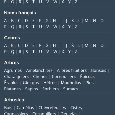
P
Q
R
S
T
U
V
W
X
Y
Z
Noms français
A
B
C
D
E
F
G
H
I
J
K
L
M
N
O
P
Q
R
S
T
U
V
W
X
Y
Z
Genres
A
B
C
D
E
F
G
H
I
J
K
L
M
N
O
P
Q
R
S
T
U
V
W
X
Y
Z
Arbres
Agrumes
Amélanchiers
Arbres fruitiers
Bonsaïs
Châtaigniers
Chênes
Cornouillers
Épicéas
Érables
Ginkgos
Hêtres
Magnolias
Pins
Platanes
Sapins
Sorbiers
Sumacs
Arbustes
Buis
Camélias
Chèvrefeuilles
Cistes
Cognassiers
Cornouillers
Deutzias