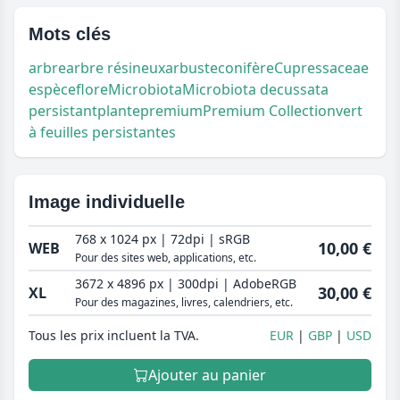
Mots clés
arbre
arbre résineux
arbuste
conifère
Cupressaceae
espèce
flore
Microbiota
Microbiota decussata
persistant
plante
premium
Premium Collection
vert
à feuilles persistantes
Image individuelle
768 x 1024 px | 72dpi | sRGB
10,00 €
WEB
Pour des sites web, applications, etc.
3672 x 4896 px | 300dpi | AdobeRGB
30,00 €
XL
Pour des magazines, livres, calendriers, etc.
Tous les prix incluent la TVA.
EUR
GBP
USD
Ajouter au panier