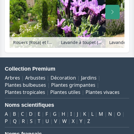
Rosiers (Rosa) et lavandes (Lavandula) dans un jardin paysan devant une vieille grange
Lavande à toupet (Lavandula stoechas)
Collection Premium
Arbres
Arbustes
Décoration
Jardins
Plantes bulbeuses
Plantes grimpantes
Plantes tropicales
Plantes utiles
Plantes vivaces
Noms scientifiques
A
B
C
D
E
F
G
H
I
J
K
L
M
N
O
P
Q
R
S
T
U
V
W
X
Y
Z
Noms français