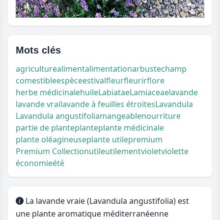
Mots clés
agriculture
aliment
alimentation
arbuste
champ
comestible
espèce
estival
fleur
fleurir
flore
herbe médicinale
huile
Labiatae
Lamiaceae
lavande
lavande vrai
lavande à feuilles étroites
Lavandula
Lavandula angustifolia
mangeable
nourriture
partie de plante
plante
plante médicinale
plante oléagineuse
plante utile
premium
Premium Collection
utile
utilement
violet
violette
économie
été
La lavande vraie (Lavandula angustifolia) est
une plante aromatique méditerranéenne