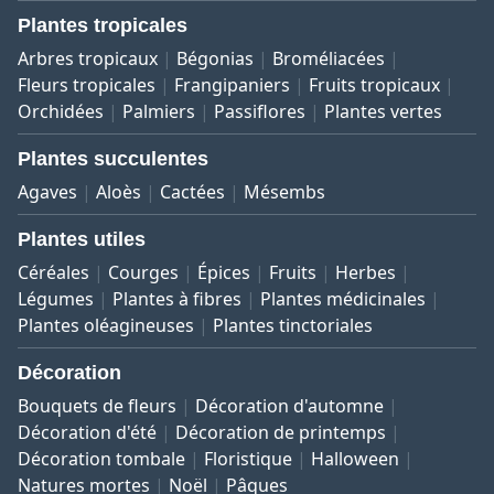
Plantes tropicales
Arbres tropicaux
Bégonias
Broméliacées
Fleurs tropicales
Frangipaniers
Fruits tropicaux
Orchidées
Palmiers
Passiflores
Plantes vertes
Plantes succulentes
Agaves
Aloès
Cactées
Mésembs
Plantes utiles
Céréales
Courges
Épices
Fruits
Herbes
Légumes
Plantes à fibres
Plantes médicinales
Plantes oléagineuses
Plantes tinctoriales
Décoration
Bouquets de fleurs
Décoration d'automne
Décoration d'été
Décoration de printemps
Décoration tombale
Floristique
Halloween
Natures mortes
Noël
Pâques