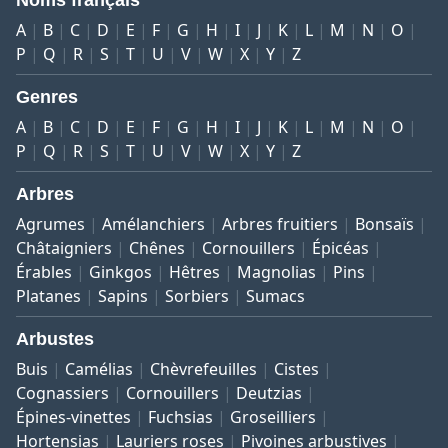
A
B
C
D
E
F
G
H
I
J
K
L
M
N
O
P
Q
R
S
T
U
V
W
X
Y
Z
Genres
A
B
C
D
E
F
G
H
I
J
K
L
M
N
O
P
Q
R
S
T
U
V
W
X
Y
Z
Arbres
Agrumes
Amélanchiers
Arbres fruitiers
Bonsaïs
Châtaigniers
Chênes
Cornouillers
Épicéas
Érables
Ginkgos
Hêtres
Magnolias
Pins
Platanes
Sapins
Sorbiers
Sumacs
Arbustes
Buis
Camélias
Chèvrefeuilles
Cistes
Cognassiers
Cornouillers
Deutzias
Épines-vinettes
Fuchsias
Groseilliers
Hortensias
Lauriers roses
Pivoines arbustives