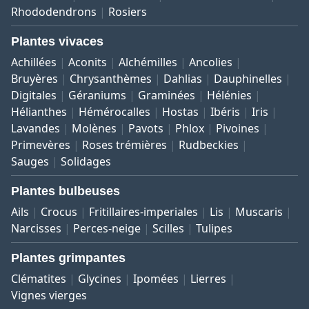
Rhododendrons
Rosiers
Plantes vivaces
Achillées
Aconits
Alchémilles
Ancolies
Bruyères
Chrysanthèmes
Dahlias
Dauphinelles
Digitales
Géraniums
Graminées
Hélénies
Hélianthes
Hémérocalles
Hostas
Ibéris
Iris
Lavandes
Molènes
Pavots
Phlox
Pivoines
Primevères
Roses trémières
Rudbeckies
Sauges
Solidages
Plantes bulbeuses
Ails
Crocus
Fritillaires-imperiales
Lis
Muscaris
Narcisses
Perces-neige
Scilles
Tulipes
Plantes grimpantes
Clématites
Glycines
Ipomées
Lierres
Vignes vierges