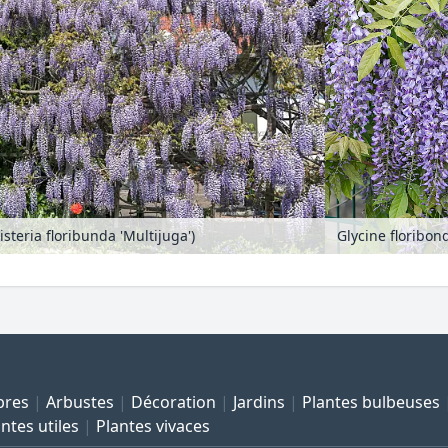
isteria floribunda 'Multijuga')
bres
Arbustes
Décoration
Jardins
Plantes bulbeuses
ntes utiles
Plantes vivaces