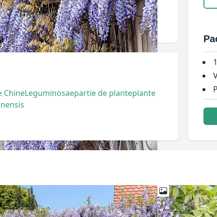
Pa
1
V
P
e Chine
Leguminosae
partie de plante
plante
inensis