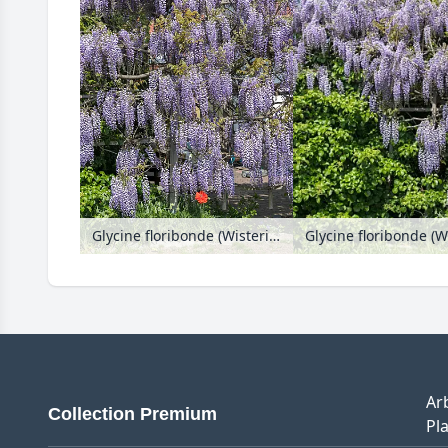
Glycine floribonde (Wisteria floribunda 'Multijuga')
Glycine floribonde (W
Ar
Collection Premium
Pla