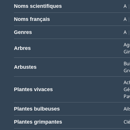
A
Noms scientifiques
A
Noms français
A
Genres
Ag
Arbres
Gi
Bu
Arbustes
Gro
Ach
Gé
Plantes vivaces
Pa
Ail
Plantes bulbeuses
Cl
Plantes grimpantes