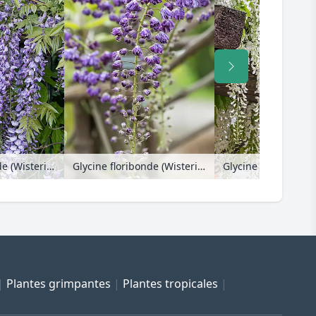
Glycine floribonde (Wisteria floribunda 'Multijuga')
Glycine floribonde (Wisteria floribunda 'Violacea Plena')
Plantes grimpantes
Plantes tropicales