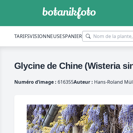
TARIFS
VISIONNEUSES
PANIER
Glycine de Chine (Wisteria si
Numéro d’image :
616355
Auteur :
Hans-Roland Müll