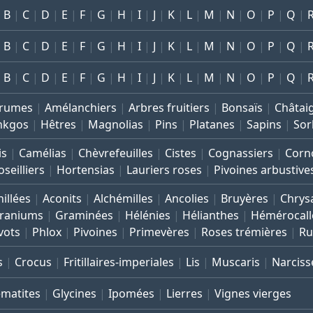
B
C
D
E
F
G
H
I
J
K
L
M
N
O
P
Q
B
C
D
E
F
G
H
I
J
K
L
M
N
O
P
Q
B
C
D
E
F
G
H
I
J
K
L
M
N
O
P
Q
rumes
Amélanchiers
Arbres fruitiers
Bonsaïs
Châtai
nkgos
Hêtres
Magnolias
Pins
Platanes
Sapins
Sor
is
Camélias
Chèvrefeuilles
Cistes
Cognassiers
Corno
seilliers
Hortensias
Lauriers roses
Pivoines arbustive
illées
Aconits
Alchémilles
Ancolies
Bruyères
Chrys
raniums
Graminées
Hélénies
Hélianthes
Hémérocall
vots
Phlox
Pivoines
Primevères
Roses trémières
Ru
s
Crocus
Fritillaires-imperiales
Lis
Muscaris
Narciss
ématites
Glycines
Ipomées
Lierres
Vignes vierges