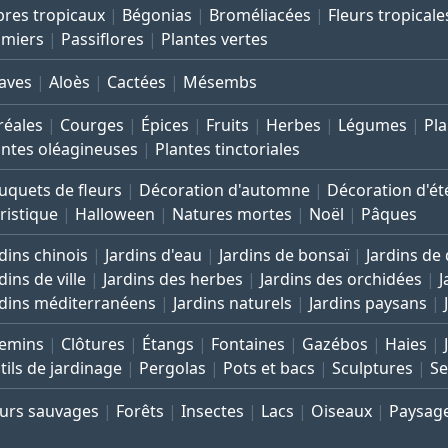
bres tropicaux
Bégonias
Broméliacées
Fleurs tropicale
lmiers
Passiflores
Plantes vertes
aves
Aloès
Cactées
Mésembs
réales
Courges
Épices
Fruits
Herbes
Légumes
Pla
antes oléagineuses
Plantes tinctoriales
uquets de fleurs
Décoration d'automne
Décoration d'ét
ristique
Halloween
Natures mortes
Noël
Pâques
dins chinois
Jardins d'eau
Jardins de bonsaï
Jardins de
dins de ville
Jardins des herbes
Jardins des orchidées
J
rdins méditerranéens
Jardins naturels
Jardins paysans
emins
Clôtures
Étangs
Fontaines
Gazébos
Haies
tils de jardinage
Pergolas
Pots et bacs
Sculptures
Se
eurs sauvages
Forêts
Insectes
Lacs
Oiseaux
Paysag