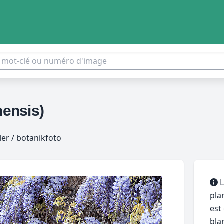
nensis)
er / botanikfoto
L
pla
est
bla