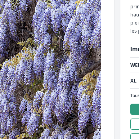
pri
hau
plei
les
Im
WE
XL
Tous