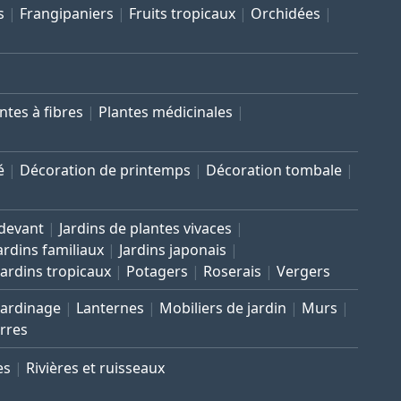
s
Frangipaniers
Fruits tropicaux
Orchidées
ntes à fibres
Plantes médicinales
é
Décoration de printemps
Décoration tombale
 devant
Jardins de plantes vivaces
ardins familiaux
Jardins japonais
Jardins tropicaux
Potagers
Roserais
Vergers
Jardinage
Lanternes
Mobiliers de jardin
Murs
rres
es
Rivières et ruisseaux