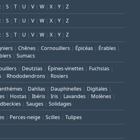
R
S
T
U
V
W
X
Y
Z
R
S
T
U
V
W
X
Y
Z
R
S
T
U
V
W
X
Y
Z
gniers
Chênes
Cornouillers
Épicéas
Érables
biers
Sumacs
uillers
Deutzias
Épines-vinettes
Fuchsias
s
Rhododendrons
Rosiers
anthèmes
Dahlias
Dauphinelles
Digitales
es
Hostas
Ibéris
Iris
Lavandes
Molènes
dbeckies
Sauges
Solidages
es
Perces-neige
Scilles
Tulipes