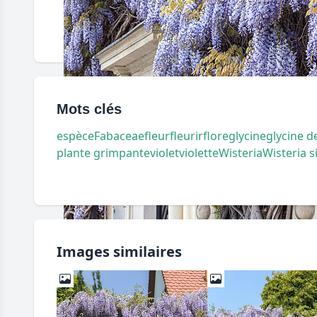
Mots clés
espèce
Fabaceae
fleur
fleurir
flore
glycine
glycine d
plante grimpante
violet
violette
Wisteria
Wisteria s
Images similaires