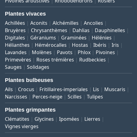
Pivoines arbustives
Rhododendrons
Rosiers
Plantes vivaces
Achillées
Aconits
Alchémilles
Ancolies
Bruyères
Chrysanthèmes
Dahlias
Dauphinelles
Digitales
Géraniums
Graminées
Hélénies
Hélianthes
Hémérocalles
Hostas
Ibéris
Iris
Lavandes
Molènes
Pavots
Phlox
Pivoines
Primevères
Roses trémières
Rudbeckies
Sauges
Solidages
Plantes bulbeuses
Ails
Crocus
Fritillaires-imperiales
Lis
Muscaris
Narcisses
Perces-neige
Scilles
Tulipes
Plantes grimpantes
Clématites
Glycines
Ipomées
Lierres
Vignes vierges