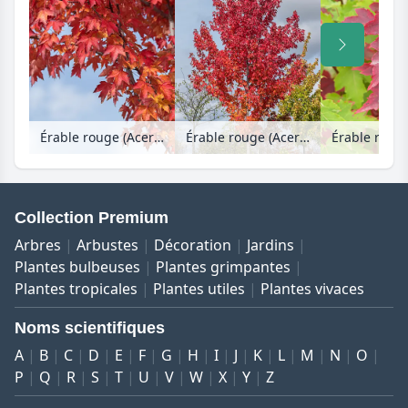
Érable rouge (Acer rubrum 'Redpointe')
Érable rouge (Acer rubrum 'Redpointe')
Collection Premium
Arbres
Arbustes
Décoration
Jardins
Plantes bulbeuses
Plantes grimpantes
Plantes tropicales
Plantes utiles
Plantes vivaces
Noms scientifiques
A
B
C
D
E
F
G
H
I
J
K
L
M
N
O
P
Q
R
S
T
U
V
W
X
Y
Z