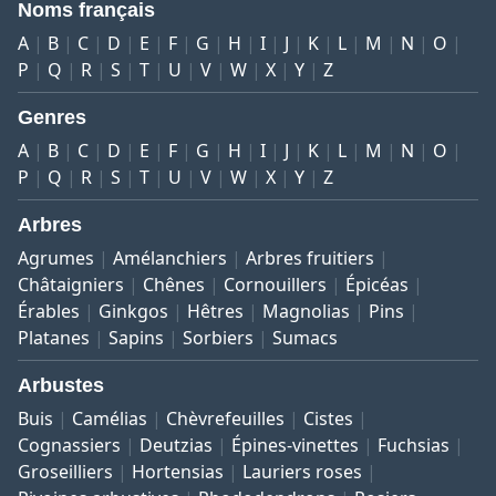
Noms français
A
B
C
D
E
F
G
H
I
J
K
L
M
N
O
P
Q
R
S
T
U
V
W
X
Y
Z
Genres
A
B
C
D
E
F
G
H
I
J
K
L
M
N
O
P
Q
R
S
T
U
V
W
X
Y
Z
Arbres
Agrumes
Amélanchiers
Arbres fruitiers
Châtaigniers
Chênes
Cornouillers
Épicéas
Érables
Ginkgos
Hêtres
Magnolias
Pins
Platanes
Sapins
Sorbiers
Sumacs
Arbustes
Buis
Camélias
Chèvrefeuilles
Cistes
Cognassiers
Deutzias
Épines-vinettes
Fuchsias
Groseilliers
Hortensias
Lauriers roses