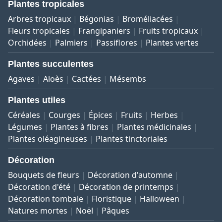
Plantes tropicales
Arbres tropicaux
Bégonias
Broméliacées
Fleurs tropicales
Frangipaniers
Fruits tropicaux
Orchidées
Palmiers
Passiflores
Plantes vertes
Plantes succulentes
Agaves
Aloès
Cactées
Mésembs
Plantes utiles
Céréales
Courges
Épices
Fruits
Herbes
Légumes
Plantes à fibres
Plantes médicinales
Plantes oléagineuses
Plantes tinctoriales
Décoration
Bouquets de fleurs
Décoration d'automne
Décoration d'été
Décoration de printemps
Décoration tombale
Floristique
Halloween
Natures mortes
Noël
Pâques