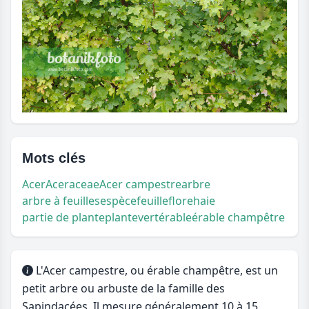
Mots clés
Acer
Aceraceae
Acer campestre
arbre
arbre à feuilles
espèce
feuille
flore
haie
partie de plante
plante
vert
érable
érable champêtre
L'Acer campestre, ou érable champêtre, est un
petit arbre ou arbuste de la famille des
Sapindacées. Il mesure généralement 10 à 15