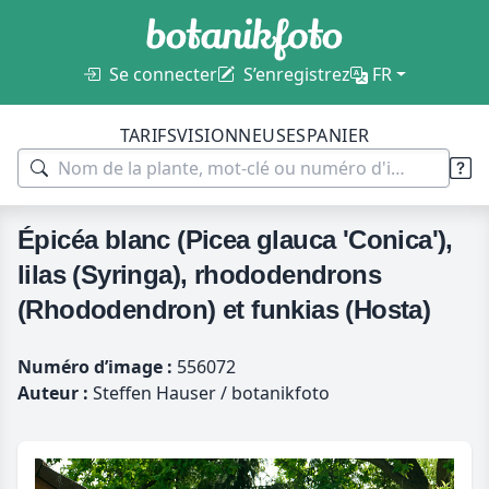
Se connecter
S’enregistrez
FR
TARIFS
VISIONNEUSES
PANIER
Épicéa blanc (Picea glauca 'Conica'),
lilas (Syringa), rhododendrons
(Rhododendron) et funkias (Hosta)
Numéro d’image :
556072
Auteur :
Steffen Hauser / botanikfoto