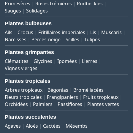
Primevères
Roses trémières
Rudbeckies
Sauges
Solidages
Plantes bulbeuses
Ails
Crocus
Fritillaires-imperiales
Lis
Muscaris
Narcisses
Perces-neige
Scilles
Tulipes
Plantes grimpantes
Clématites
Glycines
Ipomées
Lierres
Vignes vierges
Plantes tropicales
Arbres tropicaux
Bégonias
Broméliacées
Fleurs tropicales
Frangipaniers
Fruits tropicaux
Orchidées
Palmiers
Passiflores
Plantes vertes
Plantes succulentes
Agaves
Aloès
Cactées
Mésembs