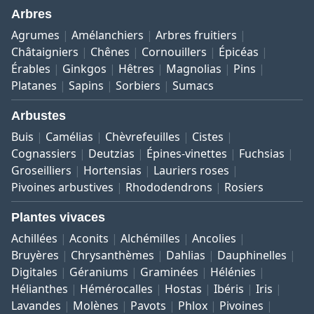
Arbres
Agrumes
Amélanchiers
Arbres fruitiers
Châtaigniers
Chênes
Cornouillers
Épicéas
Érables
Ginkgos
Hêtres
Magnolias
Pins
Platanes
Sapins
Sorbiers
Sumacs
Arbustes
Buis
Camélias
Chèvrefeuilles
Cistes
Cognassiers
Deutzias
Épines-vinettes
Fuchsias
Groseilliers
Hortensias
Lauriers roses
Pivoines arbustives
Rhododendrons
Rosiers
Plantes vivaces
Achillées
Aconits
Alchémilles
Ancolies
Bruyères
Chrysanthèmes
Dahlias
Dauphinelles
Digitales
Géraniums
Graminées
Hélénies
Hélianthes
Hémérocalles
Hostas
Ibéris
Iris
Lavandes
Molènes
Pavots
Phlox
Pivoines