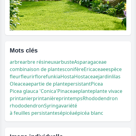
Mots clés
arbre
arbre résineux
arbuste
Asparagaceae
combinaison de plantes
conifère
Ericaceae
espèce
fleur
fleurir
flore
funkia
Hosta
Hostaceae
jardin
lilas
Oleaceae
partie de plante
persistant
Picea
Picea glauca 'Conica'
Pinaceae
plante
plante vivace
printanier
printanière
printemps
Rhododendron
rhododendron
Syringa
variété
à feuilles persistantes
épicéa
épicéa blanc