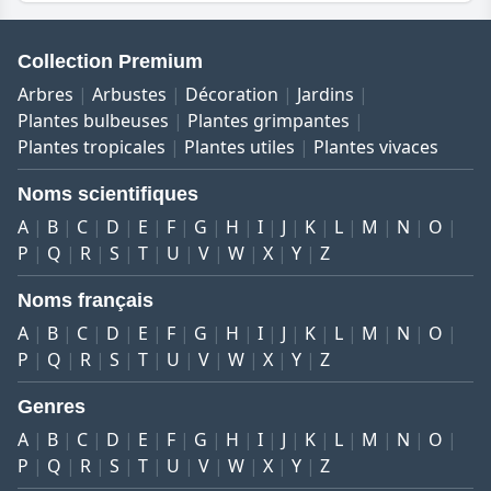
Collection Premium
Arbres
Arbustes
Décoration
Jardins
Plantes bulbeuses
Plantes grimpantes
Plantes tropicales
Plantes utiles
Plantes vivaces
Noms scientifiques
A
B
C
D
E
F
G
H
I
J
K
L
M
N
O
P
Q
R
S
T
U
V
W
X
Y
Z
Noms français
A
B
C
D
E
F
G
H
I
J
K
L
M
N
O
P
Q
R
S
T
U
V
W
X
Y
Z
Genres
A
B
C
D
E
F
G
H
I
J
K
L
M
N
O
P
Q
R
S
T
U
V
W
X
Y
Z