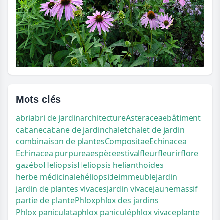
Mots clés
abri
abri de jardin
architecture
Asteraceae
bâtiment
cabane
cabane de jardin
chalet
chalet de jardin
combinaison de plantes
Compositae
Echinacea
Echinacea purpurea
espèce
estival
fleur
fleurir
flore
gazébo
Heliopsis
Heliopsis helianthoides
herbe médicinale
héliopside
immeuble
jardin
jardin de plantes vivaces
jardin vivace
jaune
massif
partie de plante
Phlox
phlox des jardins
Phlox paniculata
phlox paniculé
phlox vivace
plante