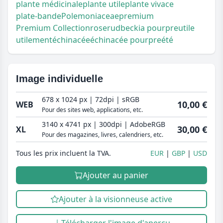
plante médicinale
plante utile
plante vivace
plate-bande
Polemoniaceae
premium
Premium Collection
rose
rudbeckia pourpre
utile
utilement
échinacée
échinacée pourpre
été
Image individuelle
678 x 1024 px | 72dpi | sRGB
10,00 €
WEB
Pour des sites web, applications, etc.
3140 x 4741 px | 300dpi | AdobeRGB
30,00 €
XL
Pour des magazines, livres, calendriers, etc.
Tous les prix incluent la TVA.
EUR
GBP
USD
Ajouter au panier
Ajouter à la visionneuse active
Télécharger l'image d'aperçu