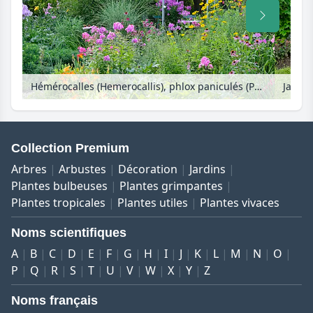
Hémérocalles (Hemerocallis), phlox paniculés (Phlox paniculata), héliopside (Heliopsis helianthoides) et échinacée pourpre (Echinacea purpurea)
Jardin
Collection Premium
Arbres
Arbustes
Décoration
Jardins
Plantes bulbeuses
Plantes grimpantes
Plantes tropicales
Plantes utiles
Plantes vivaces
Noms scientifiques
A
B
C
D
E
F
G
H
I
J
K
L
M
N
O
P
Q
R
S
T
U
V
W
X
Y
Z
Noms français