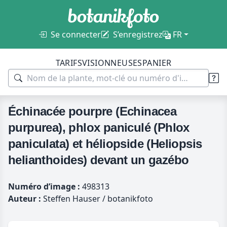
Se connecter
S’enregistrez
FR
TARIFS
VISIONNEUSES
PANIER
Échinacée pourpre (Echinacea
purpurea), phlox paniculé (Phlox
paniculata) et héliopside (Heliopsis
helianthoides) devant un gazébo
Numéro d’image :
498313
Auteur :
Steffen Hauser / botanikfoto