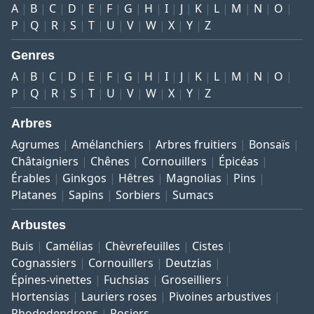
A
B
C
D
E
F
G
H
I
J
K
L
M
N
O
P
Q
R
S
T
U
V
W
X
Y
Z
Genres
A
B
C
D
E
F
G
H
I
J
K
L
M
N
O
P
Q
R
S
T
U
V
W
X
Y
Z
Arbres
Agrumes
Amélanchiers
Arbres fruitiers
Bonsaïs
Châtaigniers
Chênes
Cornouillers
Épicéas
Érables
Ginkgos
Hêtres
Magnolias
Pins
Platanes
Sapins
Sorbiers
Sumacs
Arbustes
Buis
Camélias
Chèvrefeuilles
Cistes
Cognassiers
Cornouillers
Deutzias
Épines-vinettes
Fuchsias
Groseilliers
Hortensias
Lauriers roses
Pivoines arbustives
Rhododendrons
Rosiers