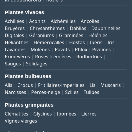
Plantes vivaces
Achillées
Aconits
Alchémilles
Ancolies
Bruyères
Chrysanthèmes
Dahlias
Dauphinelles
Digitales
Géraniums
Graminées
Hélénies
Hélianthes
Hémérocalles
Hostas
Ibéris
Iris
Lavandes
Molènes
Pavots
Phlox
Pivoines
Primevères
Roses trémières
Rudbeckies
Sauges
Solidages
Plantes bulbeuses
Ails
Crocus
Fritillaires-imperiales
Lis
Muscaris
Narcisses
Perces-neige
Scilles
Tulipes
Plantes grimpantes
Clématites
Glycines
Ipomées
Lierres
Vignes vierges