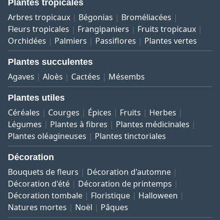
Plantes tropicales
Arbres tropicaux
Bégonias
Broméliacées
Fleurs tropicales
Frangipaniers
Fruits tropicaux
Orchidées
Palmiers
Passiflores
Plantes vertes
Plantes succulentes
Agaves
Aloès
Cactées
Mésembs
Plantes utiles
Céréales
Courges
Épices
Fruits
Herbes
Légumes
Plantes à fibres
Plantes médicinales
Plantes oléagineuses
Plantes tinctoriales
Décoration
Bouquets de fleurs
Décoration d'automne
Décoration d'été
Décoration de printemps
Décoration tombale
Floristique
Halloween
Natures mortes
Noël
Pâques