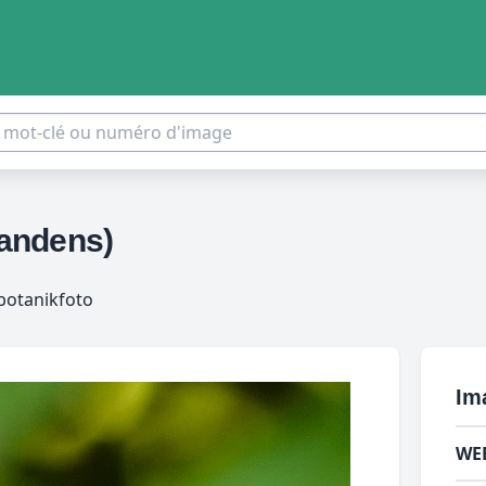
andens)
botanikfoto
Im
WE