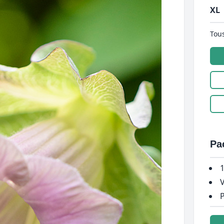
XL
Tous
Pa
1
V
P