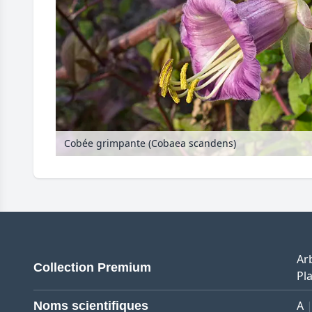
Cobée grimpante (Cobaea scandens)
Ar
Collection Premium
Pla
A
Noms scientifiques