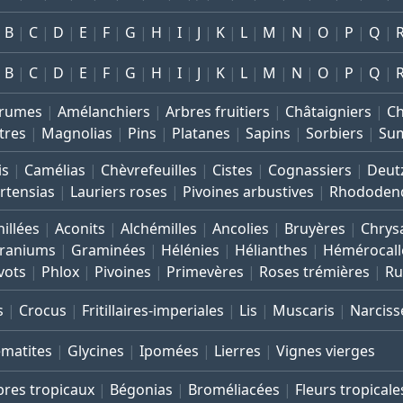
B
C
D
E
F
G
H
I
J
K
L
M
N
O
P
Q
B
C
D
E
F
G
H
I
J
K
L
M
N
O
P
Q
rumes
Amélanchiers
Arbres fruitiers
Châtaigniers
C
tres
Magnolias
Pins
Platanes
Sapins
Sorbiers
Su
is
Camélias
Chèvrefeuilles
Cistes
Cognassiers
Deut
rtensias
Lauriers roses
Pivoines arbustives
Rhododen
illées
Aconits
Alchémilles
Ancolies
Bruyères
Chrys
raniums
Graminées
Hélénies
Hélianthes
Hémérocall
vots
Phlox
Pivoines
Primevères
Roses trémières
Ru
s
Crocus
Fritillaires-imperiales
Lis
Muscaris
Narciss
ématites
Glycines
Ipomées
Lierres
Vignes vierges
bres tropicaux
Bégonias
Broméliacées
Fleurs tropicale