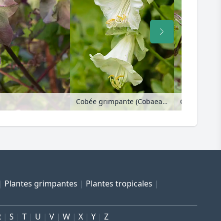
Cobée grimpante (Cobaea scandens)
Plantes grimpantes
Plantes tropicales
R
S
T
U
V
W
X
Y
Z