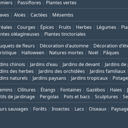
lmiers
Passiflores
Plantes vertes
aves
Aloès
Cactées
Mésembs
réales
Courges
Épices
Fruits
Herbes
Légumes
Pla
antes oléagineuses
Plantes tinctoriales
uquets de fleurs
Décoration d'automne
Décoration d'ét
ristique
Halloween
Natures mortes
Noël
Pâques
dins chinois
Jardins d'eau
Jardins de devant
Jardins de
rdins des herbes
Jardins des orchidées
Jardins familiaux
rdins naturels
Jardins paysans
Jardins tropicaux
Potage
emins
Clôtures
Étangs
Fontaines
Gazébos
Haies
tils de jardinage
Pergolas
Pots et bacs
Sculptures
Se
eurs sauvages
Forêts
Insectes
Lacs
Oiseaux
Paysag