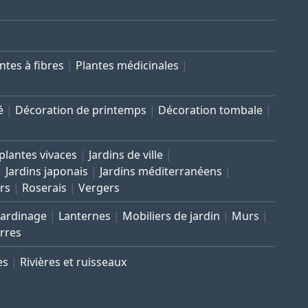
ntes à fibres
Plantes médicinales
é
Décoration de printemps
Décoration tombale
 plantes vivaces
Jardins de ville
Jardins japonais
Jardins méditerranéens
rs
Roserais
Vergers
Jardinage
Lanternes
Mobiliers de jardin
Murs
rres
es
Rivières et ruisseaux