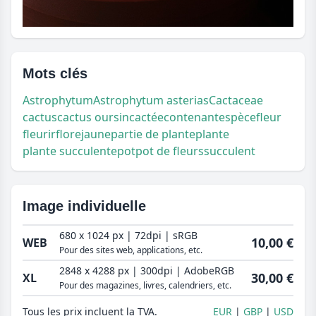
Mots clés
Astrophytum
Astrophytum asterias
Cactaceae
cactus
cactus oursin
cactée
contenant
espèce
fleur
fleurir
flore
jaune
partie de plante
plante
plante succulente
pot
pot de fleurs
succulent
Image individuelle
680 x 1024 px | 72dpi | sRGB
10,00 €
WEB
Pour des sites web, applications, etc.
2848 x 4288 px | 300dpi | AdobeRGB
30,00 €
XL
Pour des magazines, livres, calendriers, etc.
Tous les prix incluent la TVA.
EUR
GBP
USD