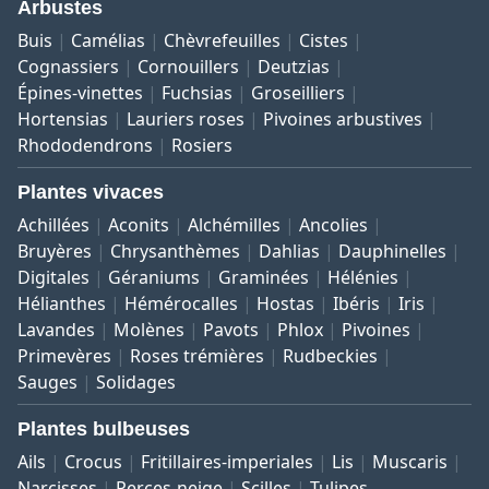
Arbustes
Buis
Camélias
Chèvrefeuilles
Cistes
Cognassiers
Cornouillers
Deutzias
Épines-vinettes
Fuchsias
Groseilliers
Hortensias
Lauriers roses
Pivoines arbustives
Rhododendrons
Rosiers
Plantes vivaces
Achillées
Aconits
Alchémilles
Ancolies
Bruyères
Chrysanthèmes
Dahlias
Dauphinelles
Digitales
Géraniums
Graminées
Hélénies
Hélianthes
Hémérocalles
Hostas
Ibéris
Iris
Lavandes
Molènes
Pavots
Phlox
Pivoines
Primevères
Roses trémières
Rudbeckies
Sauges
Solidages
Plantes bulbeuses
Ails
Crocus
Fritillaires-imperiales
Lis
Muscaris
Narcisses
Perces-neige
Scilles
Tulipes