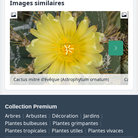
Images similaires
Cactus mitre d'évêque (Astrophytum ornatum)
Cactus
Collection Premium
Arbres
Arbustes
Décoration
Jardins
Plantes bulbeuses
Plantes grimpantes
Plantes tropicales
Plantes utiles
Plantes vivaces