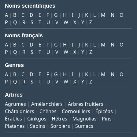
Noms scientifiques
A
B
C
D
E
F
G
H
I
J
K
L
M
N
O
P
Q
R
S
T
U
V
W
X
Y
Z
Noms français
A
B
C
D
E
F
G
H
I
J
K
L
M
N
O
P
Q
R
S
T
U
V
W
X
Y
Z
Genres
A
B
C
D
E
F
G
H
I
J
K
L
M
N
O
P
Q
R
S
T
U
V
W
X
Y
Z
Arbres
Agrumes
Amélanchiers
Arbres fruitiers
Châtaigniers
Chênes
Cornouillers
Épicéas
Érables
Ginkgos
Hêtres
Magnolias
Pins
Platanes
Sapins
Sorbiers
Sumacs