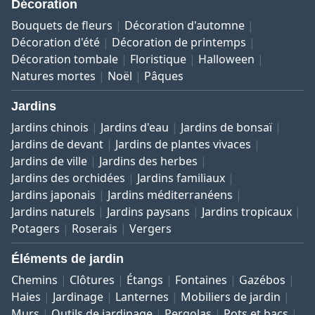
Décoration
Bouquets de fleurs
Décoration d'automne
Décoration d'été
Décoration de printemps
Décoration tombale
Floristique
Halloween
Natures mortes
Noël
Pâques
Jardins
Jardins chinois
Jardins d'eau
Jardins de bonsaï
Jardins de devant
Jardins de plantes vivaces
Jardins de ville
Jardins des herbes
Jardins des orchidées
Jardins familiaux
Jardins japonais
Jardins méditerranéens
Jardins naturels
Jardins paysans
Jardins tropicaux
Potagers
Roserais
Vergers
Éléments de jardin
Chemins
Clôtures
Étangs
Fontaines
Gazébos
Haies
Jardinage
Lanternes
Mobiliers de jardin
Murs
Outils de jardinage
Pergolas
Pots et bacs