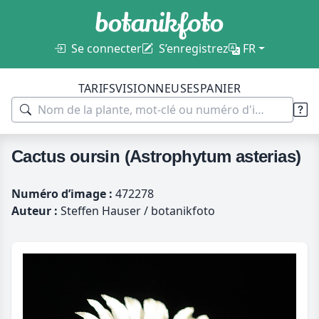
Se connecter
S’enregistrez
FR
TARIFS
VISIONNEUSES
PANIER
Cactus oursin (Astrophytum asterias)
Numéro d’image :
472278
Auteur :
Steffen Hauser / botanikfoto