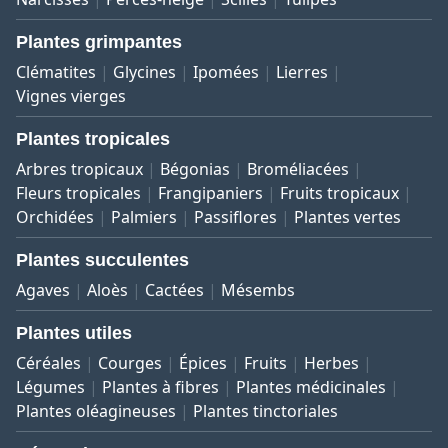
Plantes grimpantes
Clématites
Glycines
Ipomées
Lierres
Vignes vierges
Plantes tropicales
Arbres tropicaux
Bégonias
Broméliacées
Fleurs tropicales
Frangipaniers
Fruits tropicaux
Orchidées
Palmiers
Passiflores
Plantes vertes
Plantes succulentes
Agaves
Aloès
Cactées
Mésembs
Plantes utiles
Céréales
Courges
Épices
Fruits
Herbes
Légumes
Plantes à fibres
Plantes médicinales
Plantes oléagineuses
Plantes tinctoriales