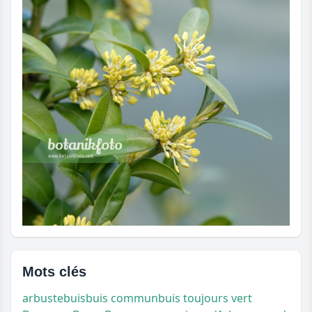
Mots clés
arbuste
buis
buis commun
buis toujours vert