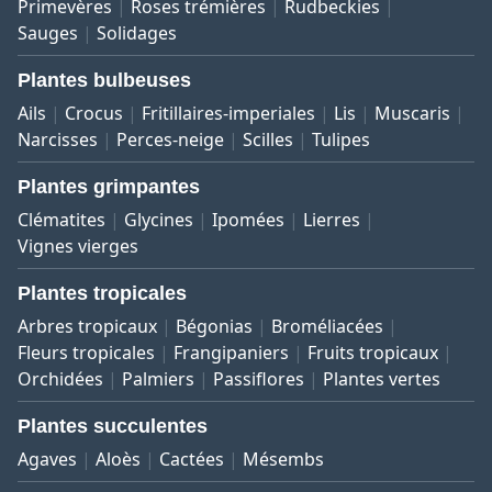
Primevères
Roses trémières
Rudbeckies
Sauges
Solidages
Plantes bulbeuses
Ails
Crocus
Fritillaires-imperiales
Lis
Muscaris
Narcisses
Perces-neige
Scilles
Tulipes
Plantes grimpantes
Clématites
Glycines
Ipomées
Lierres
Vignes vierges
Plantes tropicales
Arbres tropicaux
Bégonias
Broméliacées
Fleurs tropicales
Frangipaniers
Fruits tropicaux
Orchidées
Palmiers
Passiflores
Plantes vertes
Plantes succulentes
Agaves
Aloès
Cactées
Mésembs