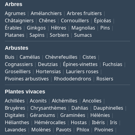
Arbres
Agrumes
Amélanchiers
Arbres fruitiers
Châtaigniers
Chênes
Cornouillers
Épicéas
Érables
Ginkgos
Hêtres
Magnolias
Pins
Platanes
Sapins
Sorbiers
Sumacs
Arbustes
Buis
Camélias
Chèvrefeuilles
Cistes
Cognassiers
Deutzias
Épines-vinettes
Fuchsias
Groseilliers
Hortensias
Lauriers roses
Pivoines arbustives
Rhododendrons
Rosiers
Plantes vivaces
Achillées
Aconits
Alchémilles
Ancolies
Bruyères
Chrysanthèmes
Dahlias
Dauphinelles
Digitales
Géraniums
Graminées
Hélénies
Hélianthes
Hémérocalles
Hostas
Ibéris
Iris
Lavandes
Molènes
Pavots
Phlox
Pivoines