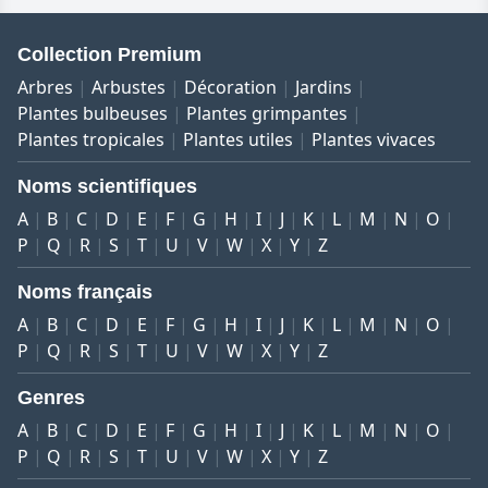
Collection Premium
Arbres
Arbustes
Décoration
Jardins
Plantes bulbeuses
Plantes grimpantes
Plantes tropicales
Plantes utiles
Plantes vivaces
Noms scientifiques
A
B
C
D
E
F
G
H
I
J
K
L
M
N
O
P
Q
R
S
T
U
V
W
X
Y
Z
Noms français
A
B
C
D
E
F
G
H
I
J
K
L
M
N
O
P
Q
R
S
T
U
V
W
X
Y
Z
Genres
A
B
C
D
E
F
G
H
I
J
K
L
M
N
O
P
Q
R
S
T
U
V
W
X
Y
Z