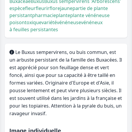
Buxaceae
Buxus
Buxus sempervirens 'Arborescens'
espèce
fleur
fleurir
flore
jaune
partie de plante
persistant
pharmacie
plante
plante vénéneuse
poison
toxique
variété
vénéneuse
vénéneux
à feuilles persistantes
Le Buxus sempervirens, ou buis commun, est
un arbuste persistant de la famille des Buxacées. Il
est apprécié pour son feuillage dense et vert
foncé, ainsi que pour sa capacité à être taillé en
formes variées. Originaire d'Europe et d'Asie, il
pousse lentement et peut vivre plusieurs siècles. Il
est souvent utilisé dans les jardins à la française et
pour les topiaires. Attention à la pyrale du buis, un
ravageur invasif.
Image individuelle