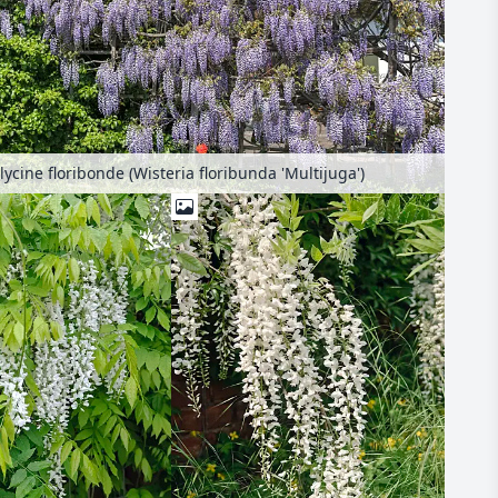
lycine floribonde (Wisteria floribunda 'Multijuga')