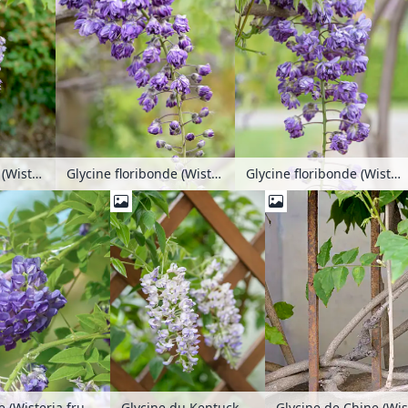
Glycine floribonde (Wisteria floribunda 'Violacea Plena')
Glycine floribonde (Wisteria floribunda 'Violacea Plena')
Glycine floribonde (Wisteria floribunda 'Violacea Plena')
Glycine du Kentucky (Wisteria macrostachya 'Blue Moon')
Glycine de Chine (Wis
Glycine d'Amérique (Wisteria frutescens 'Longwood Purple')