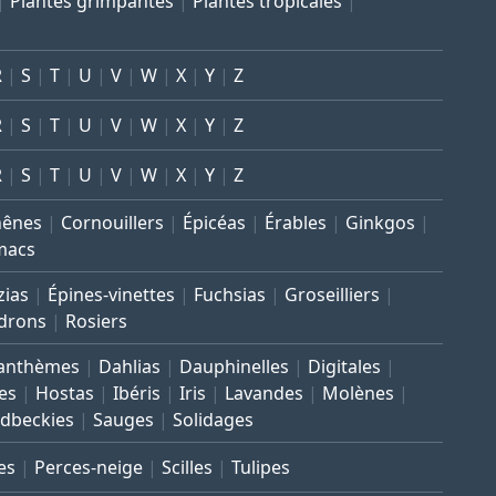
Plantes grimpantes
Plantes tropicales
R
S
T
U
V
W
X
Y
Z
R
S
T
U
V
W
X
Y
Z
R
S
T
U
V
W
X
Y
Z
hênes
Cornouillers
Épicéas
Érables
Ginkgos
macs
zias
Épines-vinettes
Fuchsias
Groseilliers
drons
Rosiers
anthèmes
Dahlias
Dauphinelles
Digitales
es
Hostas
Ibéris
Iris
Lavandes
Molènes
dbeckies
Sauges
Solidages
es
Perces-neige
Scilles
Tulipes