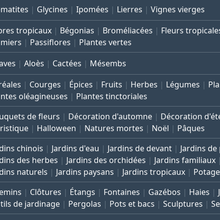
ématites
Glycines
Ipomées
Lierres
Vignes vierges
bres tropicaux
Bégonias
Broméliacées
Fleurs tropicale
lmiers
Passiflores
Plantes vertes
aves
Aloès
Cactées
Mésembs
réales
Courges
Épices
Fruits
Herbes
Légumes
Pla
antes oléagineuses
Plantes tinctoriales
uquets de fleurs
Décoration d'automne
Décoration d'ét
ristique
Halloween
Natures mortes
Noël
Pâques
dins chinois
Jardins d'eau
Jardins de devant
Jardins de
rdins des herbes
Jardins des orchidées
Jardins familiaux
rdins naturels
Jardins paysans
Jardins tropicaux
Potage
emins
Clôtures
Étangs
Fontaines
Gazébos
Haies
tils de jardinage
Pergolas
Pots et bacs
Sculptures
Se