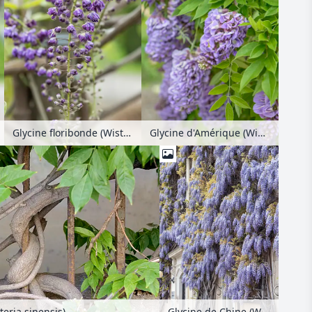
Glycine floribonde (Wisteria floribunda 'Violacea Plena')
Glycine d'Amérique (Wisteria frutescens 'Amethyst Falls')
teria sinensis)
Glycine de Chine (Wisteria sinensis)