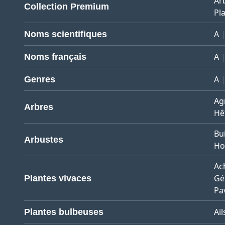
Ar
Collection Premium
Pla
A
Noms scientifiques
A
Noms français
A
Genres
Ag
Arbres
Hê
Bu
Arbustes
Ho
Ach
Gé
Plantes vivaces
Pa
Ail
Plantes bulbeuses