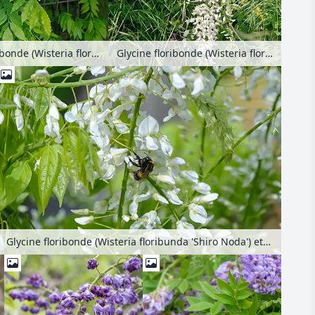
Glycine floribonde (Wisteria floribunda 'Shiro Noda')
Glycine floribonde (Wisteria floribunda 'Shiro Noda')
Glycine floribonde (Wisteria floribunda 'Shiro Noda') et bourdon (Bombus)