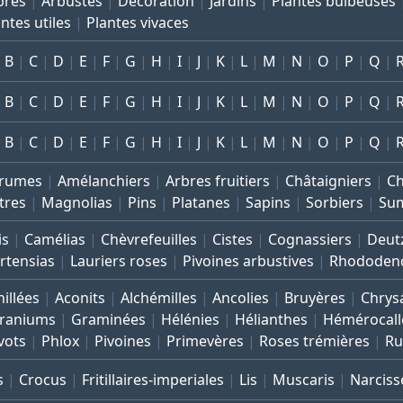
bres
Arbustes
Décoration
Jardins
Plantes bulbeuses
ntes utiles
Plantes vivaces
B
C
D
E
F
G
H
I
J
K
L
M
N
O
P
Q
B
C
D
E
F
G
H
I
J
K
L
M
N
O
P
Q
B
C
D
E
F
G
H
I
J
K
L
M
N
O
P
Q
rumes
Amélanchiers
Arbres fruitiers
Châtaigniers
C
tres
Magnolias
Pins
Platanes
Sapins
Sorbiers
Su
is
Camélias
Chèvrefeuilles
Cistes
Cognassiers
Deut
rtensias
Lauriers roses
Pivoines arbustives
Rhododen
illées
Aconits
Alchémilles
Ancolies
Bruyères
Chrys
raniums
Graminées
Hélénies
Hélianthes
Hémérocall
vots
Phlox
Pivoines
Primevères
Roses trémières
Ru
s
Crocus
Fritillaires-imperiales
Lis
Muscaris
Narciss