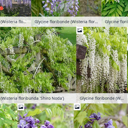
Glycine floribonde (Wisteria floribunda 'Multijuga')
Glycine floribonde (Wisteria floribunda 'Murasaki Noda')
 (Wisteria floribunda 'Shiro Noda')
Glycine floribonde (Wisteria floribunda 'Shiro Noda')