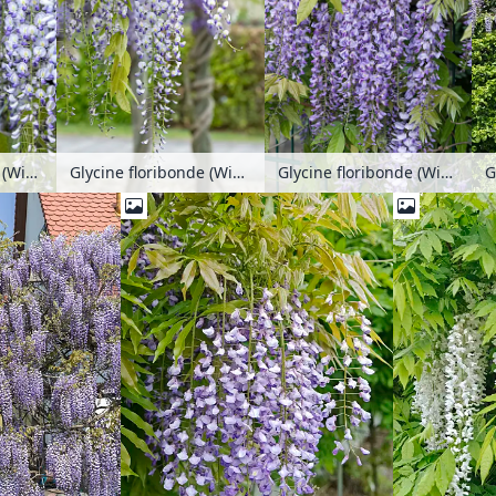
Glycine floribonde (Wisteria floribunda 'Multijuga')
Glycine floribonde (Wisteria floribunda 'Multijuga')
Glycine floribonde (Wisteria floribunda 'Multijuga')
G