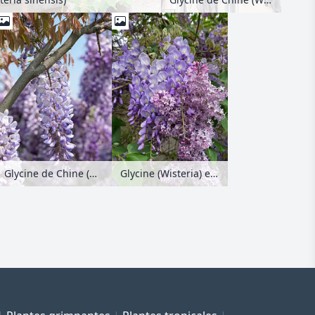
Glycine (Wisteria) et lilas commun (Syringa vulgaris)
Glycine de Chine (Wisteria sinensis 'Texas Purple')