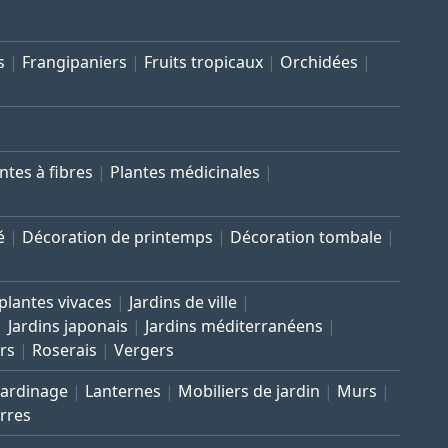
s
Frangipaniers
Fruits tropicaux
Orchidées
ntes à fibres
Plantes médicinales
é
Décoration de printemps
Décoration tombale
 plantes vivaces
Jardins de ville
Jardins japonais
Jardins méditerranéens
rs
Roserais
Vergers
Jardinage
Lanternes
Mobiliers de jardin
Murs
rres