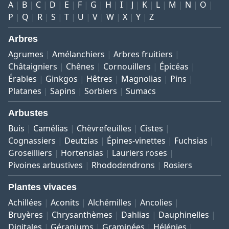
A
B
C
D
E
F
G
H
I
J
K
L
M
N
O
P
Q
R
S
T
U
V
W
X
Y
Z
Arbres
Agrumes
Amélanchiers
Arbres fruitiers
Châtaigniers
Chênes
Cornouillers
Épicéas
Érables
Ginkgos
Hêtres
Magnolias
Pins
Platanes
Sapins
Sorbiers
Sumacs
Arbustes
Buis
Camélias
Chèvrefeuilles
Cistes
Cognassiers
Deutzias
Épines-vinettes
Fuchsias
Groseilliers
Hortensias
Lauriers roses
Pivoines arbustives
Rhododendrons
Rosiers
Plantes vivaces
Achillées
Aconits
Alchémilles
Ancolies
Bruyères
Chrysanthèmes
Dahlias
Dauphinelles
Digitales
Géraniums
Graminées
Hélénies