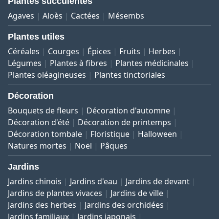
Plantes succulentes
Agaves
Aloès
Cactées
Mésembs
Plantes utiles
Céréales
Courges
Épices
Fruits
Herbes
Légumes
Plantes à fibres
Plantes médicinales
Plantes oléagineuses
Plantes tinctoriales
Décoration
Bouquets de fleurs
Décoration d'automne
Décoration d'été
Décoration de printemps
Décoration tombale
Floristique
Halloween
Natures mortes
Noël
Pâques
Jardins
Jardins chinois
Jardins d'eau
Jardins de devant
Jardins de plantes vivaces
Jardins de ville
Jardins des herbes
Jardins des orchidées
Jardins familiaux
Jardins japonais