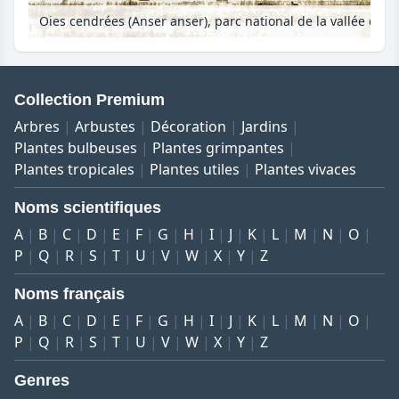
Oies cendrées (Anser anser), parc national de la vallée de la Basse-Oder, Allemagne
Collection Premium
Arbres
Arbustes
Décoration
Jardins
Plantes bulbeuses
Plantes grimpantes
Plantes tropicales
Plantes utiles
Plantes vivaces
Noms scientifiques
A
B
C
D
E
F
G
H
I
J
K
L
M
N
O
P
Q
R
S
T
U
V
W
X
Y
Z
Noms français
A
B
C
D
E
F
G
H
I
J
K
L
M
N
O
P
Q
R
S
T
U
V
W
X
Y
Z
Genres