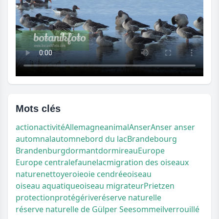
Mots clés
action
activité
Allemagne
animal
Anser
Anser anser
automnal
automne
bord du lac
Brandebourg
Brandenburg
dormant
dormir
eau
Europe
Europe centrale
faune
lac
migration des oiseaux
nature
nettoyer
oie
oie cendrée
oiseau
oiseau aquatique
oiseau migrateur
Prietzen
protection
protégé
rive
réserve naturelle
réserve naturelle de Gülper See
sommeil
verrouillé