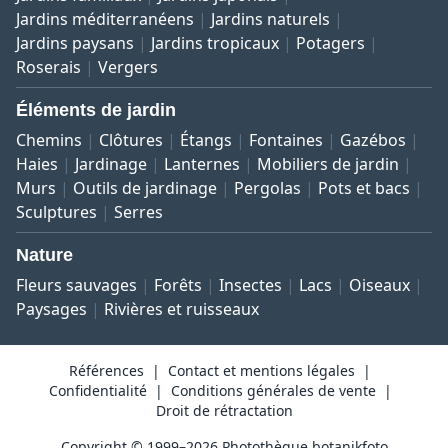
Jardins méditerranéens
Jardins naturels
Jardins paysans
Jardins tropicaux
Potagers
Roserais
Vergers
Éléments de jardin
Chemins
Clôtures
Étangs
Fontaines
Gazébos
Haies
Jardinage
Lanternes
Mobiliers de jardin
Murs
Outils de jardinage
Pergolas
Pots et bacs
Sculptures
Serres
Nature
Fleurs sauvages
Forêts
Insectes
Lacs
Oiseaux
Paysages
Rivières et ruisseaux
Références
Contact et mentions légales
Confidentialité
Conditions générales de vente
Droit de rétractation
Copyright © 1999–2026 Photothèque botanikfoto