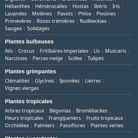
Hélianthes
Hémérocalles
Hostas
Ibéris
Iris
Lavandes
Molènes
Pavots
Phlox
Pivoines
Primevères
Roses trémières
Rudbeckies
Sauges
Solidages
Plantes bulbeuses
Ails
Crocus
Fritillaires-imperiales
Lis
Muscaris
Narcisses
Perces-neige
Scilles
Tulipes
Plantes grimpantes
Clématites
Glycines
Ipomées
Lierres
Vignes vierges
Plantes tropicales
Arbres tropicaux
Bégonias
Broméliacées
Fleurs tropicales
Frangipaniers
Fruits tropicaux
Orchidées
Palmiers
Passiflores
Plantes vertes