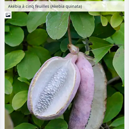
Akébia à cinq feuilles (Akebia quinata)