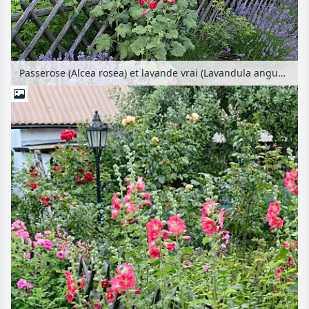
Passerose (Alcea rosea) et lavande vrai (Lavandula angustifolia)