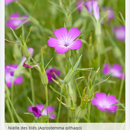
Nielle des blés (Agrostemma githago)