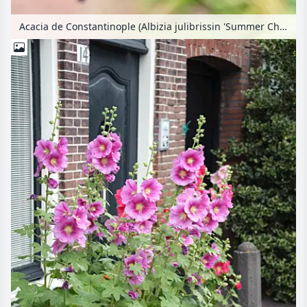
Acacia de Constantinople (Albizia julibrissin 'Summer Chocolate')