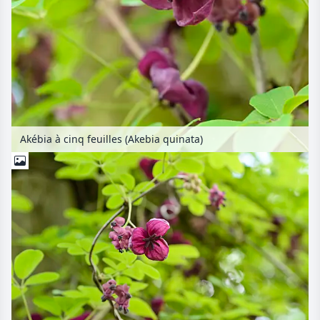
Akébia à cinq feuilles (Akebia quinata)