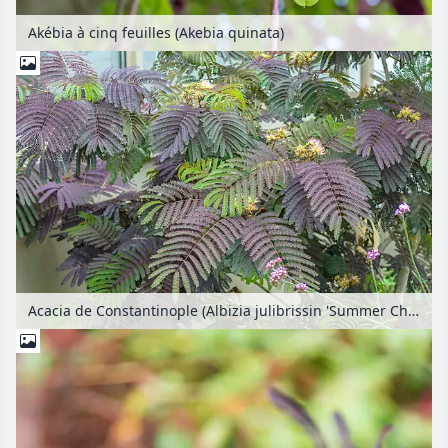
Akébia à cinq feuilles (Akebia quinata)
Acacia de Constantinople (Albizia julibrissin 'Summer Chocolate')