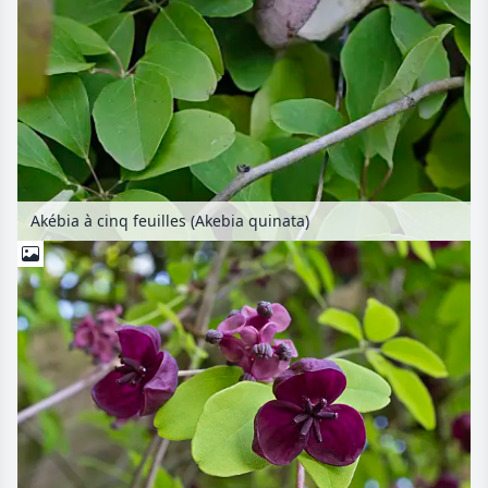
Akébia à cinq feuilles (Akebia quinata)