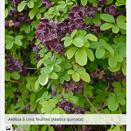
Akébia à cinq feuilles (Akebia quinata)