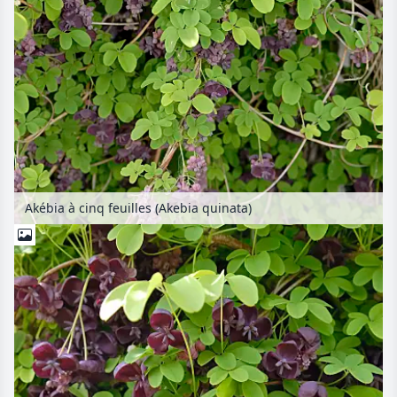
Akébia à cinq feuilles (Akebia quinata)