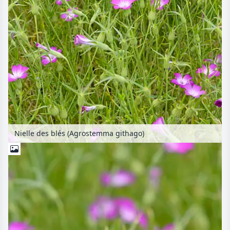
Nielle des blés (Agrostemma githago)