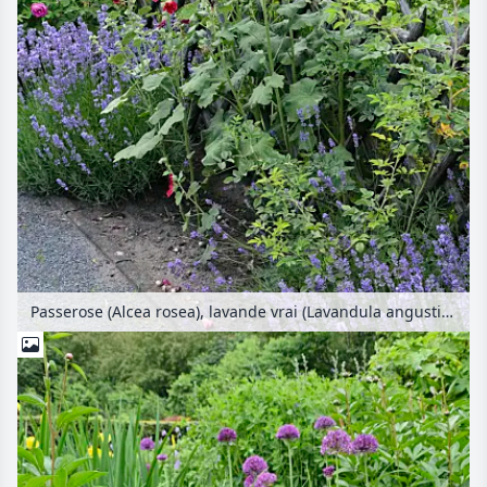
Passerose (Alcea rosea), lavande vrai (Lavandula angustifolia) et rosiers (Rosa)