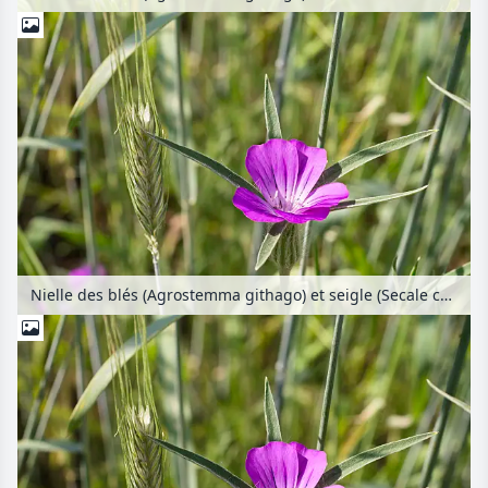
Nielle des blés (Agrostemma githago) et seigle (Secale cereale)