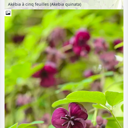
Akébia à cinq feuilles (Akebia quinata)