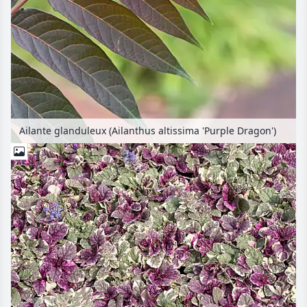
Ailante glanduleux (Ailanthus altissima 'Purple Dragon')