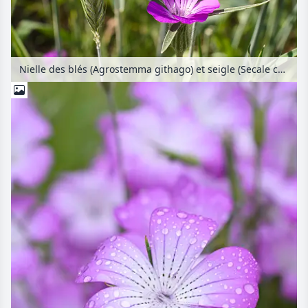
Nielle des blés (Agrostemma githago) et seigle (Secale cereale)