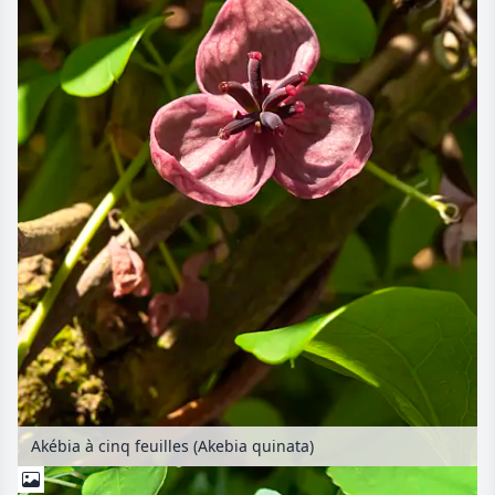
Akébia à cinq feuilles (Akebia quinata)