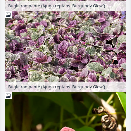
Bugle rampante (Ajuga reptans 'Burgundy Glow')
Bugle rampante (Ajuga reptans 'Burgundy Glow')