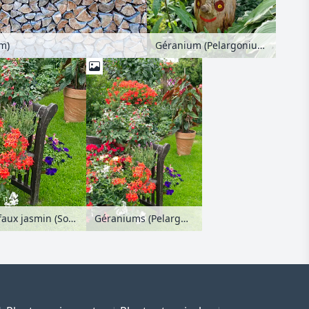
Géranium (Pelargonium) sur une souche avec un visage peint
m)
Géraniums (Pelargonium), morelle faux jasmin (Solanum jasminoides), bégonias (Begonia), lavandes (Lavandula) et abutilons (Abutilon)
Géraniums (Pelargonium), morelle faux jasmin (Solanum jasminoides), bégonias (Begonia), lavandes (Lavandula) et abutilons (Abutilon)