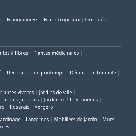
s
Frangipaniers
Fruits tropicaux
Orchidées
ntes à fibres
Plantes médicinales
é
Décoration de printemps
Décoration tombale
 plantes vivaces
Jardins de ville
Jardins japonais
Jardins méditerranéens
rs
Roserais
Vergers
Jardinage
Lanternes
Mobiliers de jardin
Murs
rres