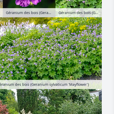
Géranium des bois (Geranium sylvaticum 'Birch Lilac')
Géranium des bois (Geranium sylvaticum)
éranium des bois (Geranium sylvaticum 'Mayflower')