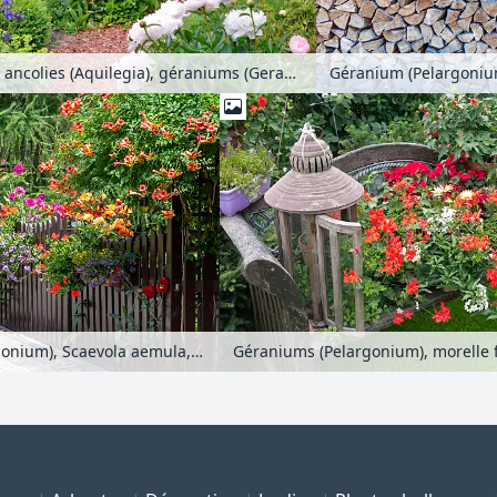
Pivoines (Paeonia), ancolies (Aquilegia), géraniums (Geranium) et renouée des Alpes (Aconogonon alpinum syn. Polygonum alpinum)
Géranium (Pelargoniu
Géraniums (Pelargonium), Scaevola aemula, dahlias (Dahlia) et trompette de Virginie (Campsis radicans)