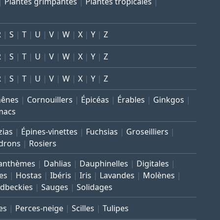
Plantes grimpantes
Plantes tropicales
R
S
T
U
V
W
X
Y
Z
R
S
T
U
V
W
X
Y
Z
R
S
T
U
V
W
X
Y
Z
hênes
Cornouillers
Épicéas
Érables
Ginkgos
macs
zias
Épines-vinettes
Fuchsias
Groseilliers
drons
Rosiers
anthèmes
Dahlias
Dauphinelles
Digitales
es
Hostas
Ibéris
Iris
Lavandes
Molènes
dbeckies
Sauges
Solidages
es
Perces-neige
Scilles
Tulipes