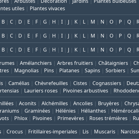
bres
Arbustes
Décoration
Jardins
Plantes bulbeuses
ntes utiles
Plantes vivaces
B
C
D
E
F
G
H
I
J
K
L
M
N
O
P
Q
B
C
D
E
F
G
H
I
J
K
L
M
N
O
P
Q
B
C
D
E
F
G
H
I
J
K
L
M
N
O
P
Q
rumes
Amélanchiers
Arbres fruitiers
Châtaigniers
C
tres
Magnolias
Pins
Platanes
Sapins
Sorbiers
Su
is
Camélias
Chèvrefeuilles
Cistes
Cognassiers
Deut
rtensias
Lauriers roses
Pivoines arbustives
Rhododen
illées
Aconits
Alchémilles
Ancolies
Bruyères
Chrys
raniums
Graminées
Hélénies
Hélianthes
Hémérocall
vots
Phlox
Pivoines
Primevères
Roses trémières
Ru
s
Crocus
Fritillaires-imperiales
Lis
Muscaris
Narciss