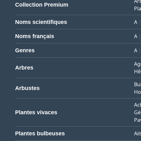
Ar
Collection Premium
Pla
A
Noms scientifiques
A
Noms français
A
Genres
Ag
Arbres
Hê
Bu
Arbustes
Ho
Ach
Gé
Plantes vivaces
Pa
Ail
Plantes bulbeuses