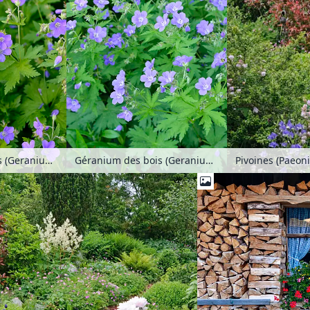
Géranium des bois (Geranium sylvaticum 'Mayflower')
Géranium des bois (Geranium sylvaticum 'Meran')
Pivoines (Paeoni