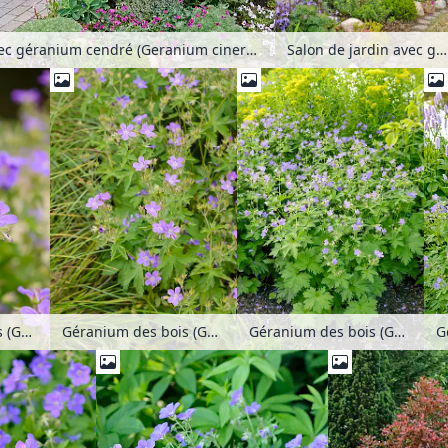
Salon de jardin avec géranium cendré (Geranium cinereum subsp. subcaulescens syn. Geranium subcaulescens), sauge des bois (Salvia nemorosa) et centranthe rouge (Centranthus ruber)
Salon de jardin avec géranium cendré (Geranium cinereum subsp. subcaulescens syn. Geranium subcaulescens), sauge des bois (Salvia nemorosa) et centranthe rouge (Centranthus ruber)
Géranium des bois (Geranium sylvaticum 'Mayflower')
Géranium des bois (Geranium sylvaticum 'Mayflower')
Géranium des bois (Geranium sylvaticum 'Mayflower')
G