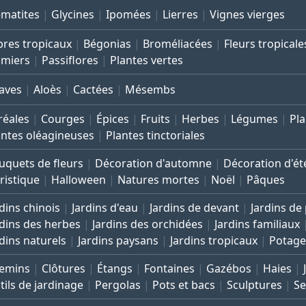
ématites
Glycines
Ipomées
Lierres
Vignes vierges
bres tropicaux
Bégonias
Broméliacées
Fleurs tropicale
lmiers
Passiflores
Plantes vertes
aves
Aloès
Cactées
Mésembs
réales
Courges
Épices
Fruits
Herbes
Légumes
Pla
antes oléagineuses
Plantes tinctoriales
uquets de fleurs
Décoration d'automne
Décoration d'ét
ristique
Halloween
Natures mortes
Noël
Pâques
dins chinois
Jardins d'eau
Jardins de devant
Jardins de
rdins des herbes
Jardins des orchidées
Jardins familiaux
rdins naturels
Jardins paysans
Jardins tropicaux
Potage
emins
Clôtures
Étangs
Fontaines
Gazébos
Haies
tils de jardinage
Pergolas
Pots et bacs
Sculptures
Se