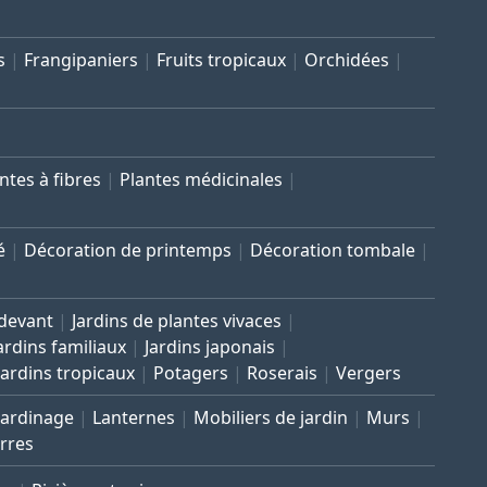
s
Frangipaniers
Fruits tropicaux
Orchidées
ntes à fibres
Plantes médicinales
é
Décoration de printemps
Décoration tombale
 devant
Jardins de plantes vivaces
ardins familiaux
Jardins japonais
Jardins tropicaux
Potagers
Roserais
Vergers
Jardinage
Lanternes
Mobiliers de jardin
Murs
rres