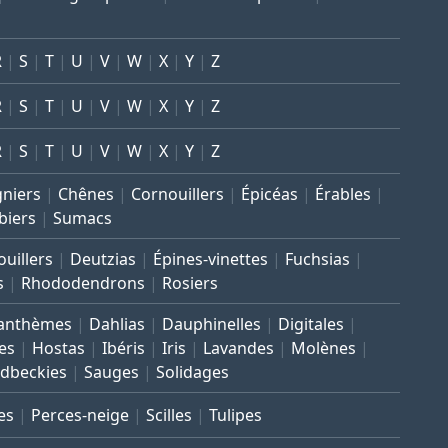
R
S
T
U
V
W
X
Y
Z
R
S
T
U
V
W
X
Y
Z
R
S
T
U
V
W
X
Y
Z
gniers
Chênes
Cornouillers
Épicéas
Érables
biers
Sumacs
uillers
Deutzias
Épines-vinettes
Fuchsias
s
Rhododendrons
Rosiers
anthèmes
Dahlias
Dauphinelles
Digitales
es
Hostas
Ibéris
Iris
Lavandes
Molènes
dbeckies
Sauges
Solidages
es
Perces-neige
Scilles
Tulipes