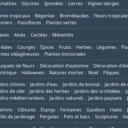
ématites
Glycines
Ipomées
Lierres
Vignes vierges
bres tropicaux
Bégonias
Broméliacées
Fleurs tropicale
lmiers
Passiflores
Plantes vertes
aves
Aloès
Cactées
Mésembs
réales
Courges
Épices
Fruits
Herbes
Légumes
Pla
antes oléagineuses
Plantes tinctoriales
uquets de fleurs
Décoration d'automne
Décoration d'ét
ristique
Halloween
Natures mortes
Noël
Pâques
dins chinois
Jardins d'eau
Jardins de bonsaï
Jardins de
dins de ville
Jardins des herbes
Jardins des orchidées
J
rdins méditerranéens
Jardins naturels
Jardins paysans
emins
Clôtures
Étangs
Fontaines
Gazébos
Haies
tils de jardinage
Pergolas
Pots et bacs
Sculptures
Se