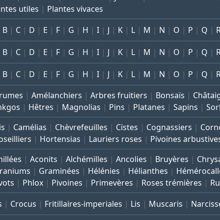
ntes utiles
Plantes vivaces
B
C
D
E
F
G
H
I
J
K
L
M
N
O
P
Q
B
C
D
E
F
G
H
I
J
K
L
M
N
O
P
Q
B
C
D
E
F
G
H
I
J
K
L
M
N
O
P
Q
rumes
Amélanchiers
Arbres fruitiers
Bonsaïs
Châtai
nkgos
Hêtres
Magnolias
Pins
Platanes
Sapins
Sor
is
Camélias
Chèvrefeuilles
Cistes
Cognassiers
Corno
seilliers
Hortensias
Lauriers roses
Pivoines arbustive
illées
Aconits
Alchémilles
Ancolies
Bruyères
Chrys
raniums
Graminées
Hélénies
Hélianthes
Hémérocall
vots
Phlox
Pivoines
Primevères
Roses trémières
Ru
s
Crocus
Fritillaires-imperiales
Lis
Muscaris
Narciss