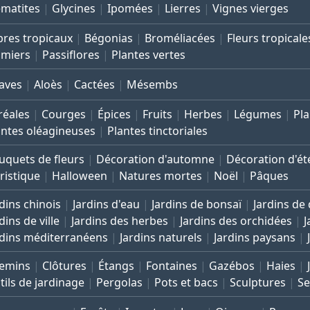
ématites
Glycines
Ipomées
Lierres
Vignes vierges
bres tropicaux
Bégonias
Broméliacées
Fleurs tropicale
lmiers
Passiflores
Plantes vertes
aves
Aloès
Cactées
Mésembs
réales
Courges
Épices
Fruits
Herbes
Légumes
Pla
antes oléagineuses
Plantes tinctoriales
uquets de fleurs
Décoration d'automne
Décoration d'ét
ristique
Halloween
Natures mortes
Noël
Pâques
dins chinois
Jardins d'eau
Jardins de bonsaï
Jardins de
dins de ville
Jardins des herbes
Jardins des orchidées
J
rdins méditerranéens
Jardins naturels
Jardins paysans
emins
Clôtures
Étangs
Fontaines
Gazébos
Haies
tils de jardinage
Pergolas
Pots et bacs
Sculptures
Se