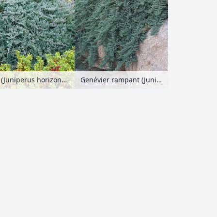
Genévier rampant (Juniperus horizontalis 'Blue Chip')
Genévier rampant (Juniperus horizontalis 'Blue Chip')