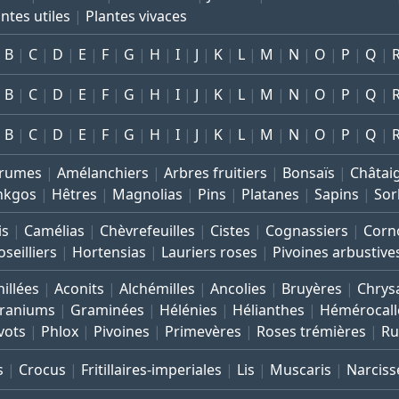
ntes utiles
Plantes vivaces
B
C
D
E
F
G
H
I
J
K
L
M
N
O
P
Q
B
C
D
E
F
G
H
I
J
K
L
M
N
O
P
Q
B
C
D
E
F
G
H
I
J
K
L
M
N
O
P
Q
rumes
Amélanchiers
Arbres fruitiers
Bonsaïs
Châtai
nkgos
Hêtres
Magnolias
Pins
Platanes
Sapins
Sor
is
Camélias
Chèvrefeuilles
Cistes
Cognassiers
Corno
seilliers
Hortensias
Lauriers roses
Pivoines arbustive
illées
Aconits
Alchémilles
Ancolies
Bruyères
Chrys
raniums
Graminées
Hélénies
Hélianthes
Hémérocall
vots
Phlox
Pivoines
Primevères
Roses trémières
Ru
s
Crocus
Fritillaires-imperiales
Lis
Muscaris
Narciss