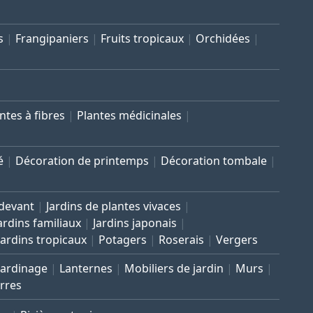
s
Frangipaniers
Fruits tropicaux
Orchidées
ntes à fibres
Plantes médicinales
é
Décoration de printemps
Décoration tombale
 devant
Jardins de plantes vivaces
ardins familiaux
Jardins japonais
Jardins tropicaux
Potagers
Roserais
Vergers
Jardinage
Lanternes
Mobiliers de jardin
Murs
rres