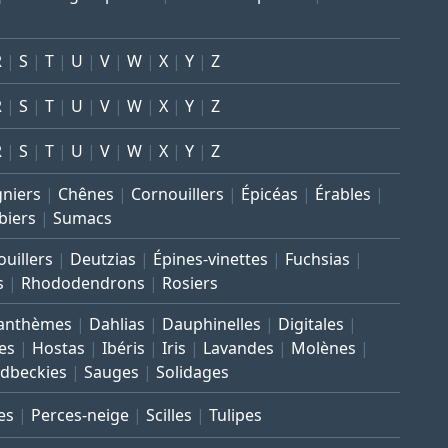
R
S
T
U
V
W
X
Y
Z
R
S
T
U
V
W
X
Y
Z
R
S
T
U
V
W
X
Y
Z
gniers
Chênes
Cornouillers
Épicéas
Érables
biers
Sumacs
uillers
Deutzias
Épines-vinettes
Fuchsias
s
Rhododendrons
Rosiers
anthèmes
Dahlias
Dauphinelles
Digitales
es
Hostas
Ibéris
Iris
Lavandes
Molènes
dbeckies
Sauges
Solidages
es
Perces-neige
Scilles
Tulipes