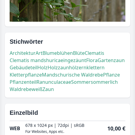
Stichwörter
Architektur
Art
Blume
blühen
Blüte
Clematis
Clematis mandshurica
eingezäunt
Flora
Gartenzaun
Gebäudeteil
Holz
Holzzaun
hölzern
klettern
Kletterpflanze
Mandschurische Waldrebe
Pflanze
Pflanzenteil
Ranunculaceae
Sommer
sommerlich
Waldrebe
weiß
Zaun
Einzelbild
678 x 1024 px | 72dpi | sRGB
10,00 €
WEB
Für Websites, Apps etc.