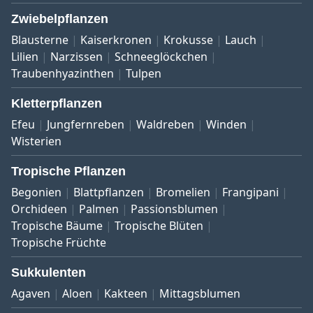
Zwiebelpflanzen
Blausterne
Kaiserkronen
Krokusse
Lauch
Lilien
Narzissen
Schneeglöckchen
Traubenhyazinthen
Tulpen
Kletterpflanzen
Efeu
Jungfernreben
Waldreben
Winden
Wisterien
Tropische Pflanzen
Begonien
Blattpflanzen
Bromelien
Frangipani
Orchideen
Palmen
Passionsblumen
Tropische Bäume
Tropische Blüten
Tropische Früchte
Sukkulenten
Agaven
Aloen
Kakteen
Mittagsblumen