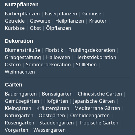
Nutzpflanzen
Färberpflanzen
Faserpflanzen
Gemüse
Getreide
Gewürze
Heilpflanzen
Kräuter
Kürbisse
Obst
Ölpflanzen
Dekoration
Blumensträuße
Floristik
Frühlingsdekoration
Grabgestaltung
Halloween
Herbstdekoration
Ostern
Sommerdekoration
Stillleben
Weihnachten
Gärten
Bauerngärten
Bonsaigärten
Chinesische Gärten
Gemüsegärten
Hofgärten
Japanische Gärten
Kleingärten
Kräutergärten
Mediterrane Gärten
Naturgärten
Obstgärten
Orchideengärten
Rosengärten
Staudengärten
Tropische Gärten
Vorgärten
Wassergärten