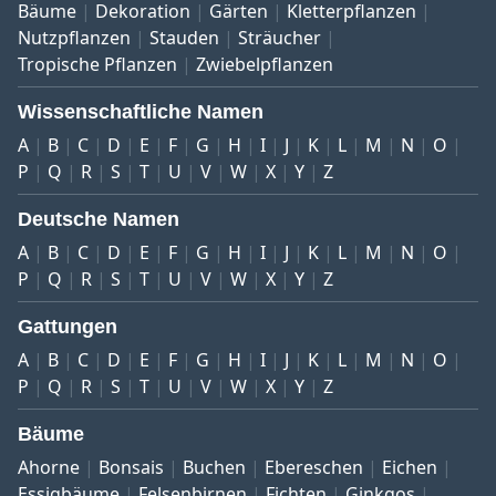
Bäume
Dekoration
Gärten
Kletterpflanzen
Nutzpflanzen
Stauden
Sträucher
Tropische Pflanzen
Zwiebelpflanzen
Wissenschaftliche Namen
A
B
C
D
E
F
G
H
I
J
K
L
M
N
O
P
Q
R
S
T
U
V
W
X
Y
Z
Deutsche Namen
A
B
C
D
E
F
G
H
I
J
K
L
M
N
O
P
Q
R
S
T
U
V
W
X
Y
Z
Gattungen
A
B
C
D
E
F
G
H
I
J
K
L
M
N
O
P
Q
R
S
T
U
V
W
X
Y
Z
Bäume
Ahorne
Bonsais
Buchen
Ebereschen
Eichen
Essigbäume
Felsenbirnen
Fichten
Ginkgos