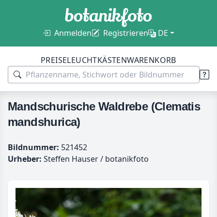
Anmelden
Registrieren
DE
PREISE
LEUCHTKÄSTEN
WARENKORB
Mandschurische Waldrebe (Clematis
mandshurica)
Bildnummer:
521452
Urheber:
Steffen Hauser / botanikfoto