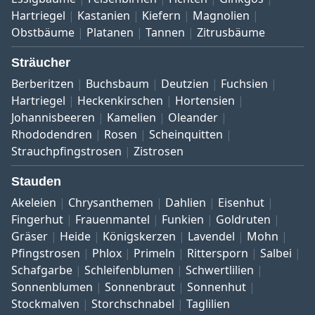
Hartriegel
Kastanien
Kiefern
Magnolien
Obstbäume
Platanen
Tannen
Zitrusbäume
Sträucher
Berberitzen
Buchsbaum
Deutzien
Fuchsien
Hartriegel
Heckenkirschen
Hortensien
Johannisbeeren
Kamelien
Oleander
Rhododendren
Rosen
Scheinquitten
Strauchpfingstrosen
Zistrosen
Stauden
Akeleien
Chrysanthemen
Dahlien
Eisenhut
Fingerhut
Frauenmantel
Funkien
Goldruten
Gräser
Heide
Königskerzen
Lavendel
Mohn
Pfingstrosen
Phlox
Primeln
Rittersporn
Salbei
Schafgarbe
Schleifenblumen
Schwertlilien
Sonnenblumen
Sonnenbraut
Sonnenhut
Stockmalven
Storchschnabel
Taglilien