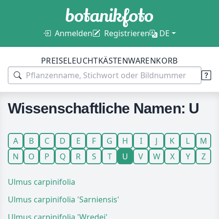
Anmelden
Registrieren
DE
PREISE
LEUCHTKÄSTEN
WARENKORB
Wissenschaftliche Namen: U
A
B
C
D
E
F
G
H
I
J
K
L
M
N
O
P
Q
R
S
T
U
V
W
X
Y
Z
Ulmus carpinifolia
Ulmus carpinifolia 'Sarniensis'
Ulmus carpinifolia 'Wredei'