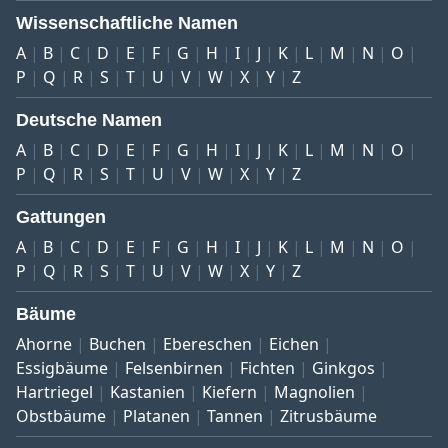
Wissenschaftliche Namen
A
B
C
D
E
F
G
H
I
J
K
L
M
N
O
P
Q
R
S
T
U
V
W
X
Y
Z
Deutsche Namen
A
B
C
D
E
F
G
H
I
J
K
L
M
N
O
P
Q
R
S
T
U
V
W
X
Y
Z
Gattungen
A
B
C
D
E
F
G
H
I
J
K
L
M
N
O
P
Q
R
S
T
U
V
W
X
Y
Z
Bäume
Ahorne
Buchen
Ebereschen
Eichen
Essigbäume
Felsenbirnen
Fichten
Ginkgos
Hartriegel
Kastanien
Kiefern
Magnolien
Obstbäume
Platanen
Tannen
Zitrusbäume