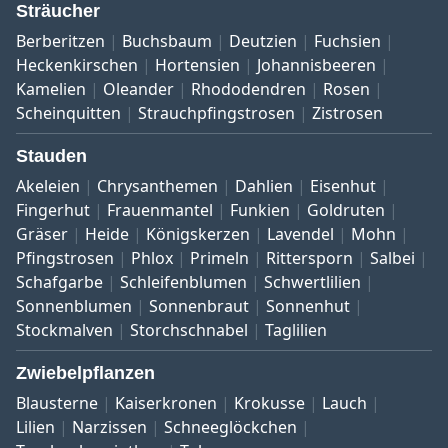
Sträucher
Berberitzen
Buchsbaum
Deutzien
Fuchsien
Heckenkirschen
Hortensien
Johannisbeeren
Kamelien
Oleander
Rhododendren
Rosen
Scheinquitten
Strauchpfingstrosen
Zistrosen
Stauden
Akeleien
Chrysanthemen
Dahlien
Eisenhut
Fingerhut
Frauenmantel
Funkien
Goldruten
Gräser
Heide
Königskerzen
Lavendel
Mohn
Pfingstrosen
Phlox
Primeln
Rittersporn
Salbei
Schafgarbe
Schleifenblumen
Schwertlilien
Sonnenblumen
Sonnenbraut
Sonnenhut
Stockmalven
Storchschnabel
Taglilien
Zwiebelpflanzen
Blausterne
Kaiserkronen
Krokusse
Lauch
Lilien
Narzissen
Schneeglöckchen