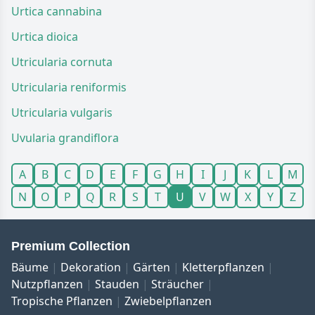
Urtica cannabina
Urtica dioica
Utricularia cornuta
Utricularia reniformis
Utricularia vulgaris
Uvularia grandiflora
A
B
C
D
E
F
G
H
I
J
K
L
M
N
O
P
Q
R
S
T
U
V
W
X
Y
Z
Premium Collection
Bäume
Dekoration
Gärten
Kletterpflanzen
Nutzpflanzen
Stauden
Sträucher
Tropische Pflanzen
Zwiebelpflanzen