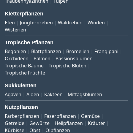
Traubenhyazinthen
Tulpen
Kletterpflanzen
Efeu
Jungfernreben
Waldreben
Winden
Wisterien
Tropische Pflanzen
Begonien
Blattpflanzen
Bromelien
Frangipani
Orchideen
Palmen
Passionsblumen
Tropische Bäume
Tropische Blüten
Tropische Früchte
Sukkulenten
Agaven
Aloen
Kakteen
Mittagsblumen
Nutzpflanzen
Färberpflanzen
Faserpflanzen
Gemüse
Getreide
Gewürze
Heilpflanzen
Kräuter
Kürbisse
Obst
Ölpflanzen