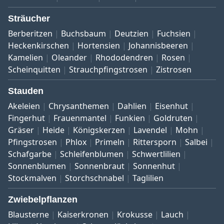
Sträucher
Berberitzen
Buchsbaum
Deutzien
Fuchsien
Heckenkirschen
Hortensien
Johannisbeeren
Kamelien
Oleander
Rhododendren
Rosen
Scheinquitten
Strauchpfingstrosen
Zistrosen
Stauden
Akeleien
Chrysanthemen
Dahlien
Eisenhut
Fingerhut
Frauenmantel
Funkien
Goldruten
Gräser
Heide
Königskerzen
Lavendel
Mohn
Pfingstrosen
Phlox
Primeln
Rittersporn
Salbei
Schafgarbe
Schleifenblumen
Schwertlilien
Sonnenblumen
Sonnenbraut
Sonnenhut
Stockmalven
Storchschnabel
Taglilien
Zwiebelpflanzen
Blausterne
Kaiserkronen
Krokusse
Lauch