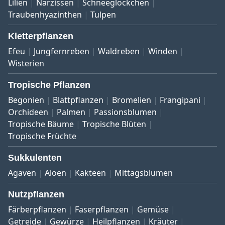
Lilien
Narzissen
Schneeglöckchen
Traubenhyazinthen
Tulpen
Kletterpflanzen
Efeu
Jungfernreben
Waldreben
Winden
Wisterien
Tropische Pflanzen
Begonien
Blattpflanzen
Bromelien
Frangipani
Orchideen
Palmen
Passionsblumen
Tropische Bäume
Tropische Blüten
Tropische Früchte
Sukkulenten
Agaven
Aloen
Kakteen
Mittagsblumen
Nutzpflanzen
Färberpflanzen
Faserpflanzen
Gemüse
Getreide
Gewürze
Heilpflanzen
Kräuter