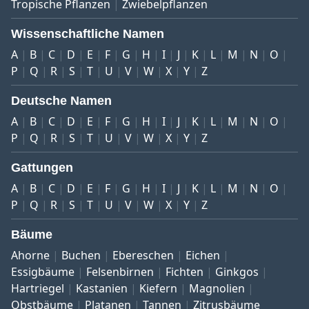
Tropische Pflanzen
Zwiebelpflanzen
Wissenschaftliche Namen
A
B
C
D
E
F
G
H
I
J
K
L
M
N
O
P
Q
R
S
T
U
V
W
X
Y
Z
Deutsche Namen
A
B
C
D
E
F
G
H
I
J
K
L
M
N
O
P
Q
R
S
T
U
V
W
X
Y
Z
Gattungen
A
B
C
D
E
F
G
H
I
J
K
L
M
N
O
P
Q
R
S
T
U
V
W
X
Y
Z
Bäume
Ahorne
Buchen
Ebereschen
Eichen
Essigbäume
Felsenbirnen
Fichten
Ginkgos
Hartriegel
Kastanien
Kiefern
Magnolien
Obstbäume
Platanen
Tannen
Zitrusbäume