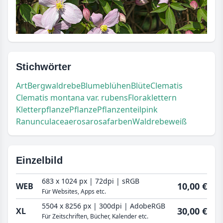
Stichwörter
Art
Bergwaldrebe
Blume
blühen
Blüte
Clematis
Clematis montana var. rubens
Flora
klettern
Kletterpflanze
Pflanze
Pflanzenteil
pink
Ranunculaceae
rosa
rosafarben
Waldrebe
weiß
Einzelbild
683 x 1024 px | 72dpi | sRGB
10,00 €
WEB
Für Websites, Apps etc.
5504 x 8256 px | 300dpi | AdobeRGB
30,00 €
XL
Für Zeitschriften, Bücher, Kalender etc.