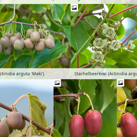
ctinidia arguta 'Maki')