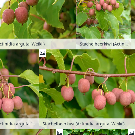
tinidia arguta 'Weiki')
Stachelbeerkiwi (Actinidia arguta 'Weiki')
Stachelbeerkiwi (Actinidia arguta 'Weiki')
Stachelbeerkiwi (Actinidia arguta 'Weiki')