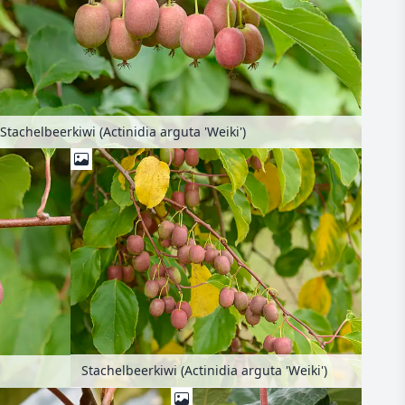
Stachelbeerkiwi (Actinidia arguta 'Weiki')
Stachelbeerkiwi (Actinidia arguta 'Weiki')