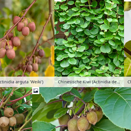
tinidia arguta 'Weiki')
Chinesische Kiwi (Actinidia deliciosa)