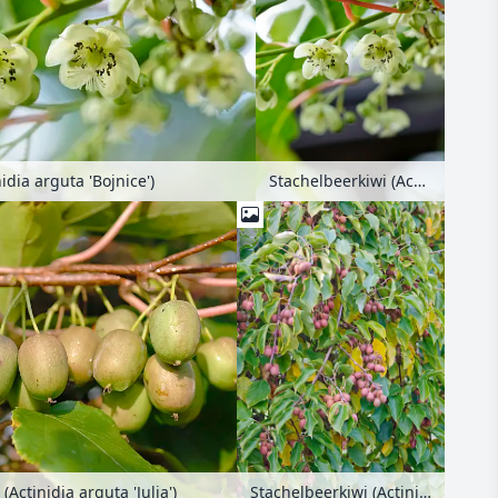
idia arguta 'Bojnice')
Stachelbeerkiwi (Actinidia arguta 'Bojnice')
(Actinidia arguta 'Julia')
Stachelbeerkiwi (Actinidia arguta 'Ken's Red')