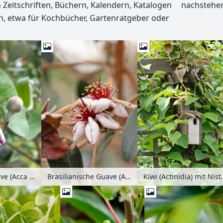
n Zeitschriften, Büchern, Kalendern, Katalogen
nachstehen
n, etwa für Kochbücher, Gartenratgeber oder
Brasilianische Guave (Acca sellowiana 'Mammoth')
Kiwi (Actin
Brasilianische Guave (Acca sellowiana)