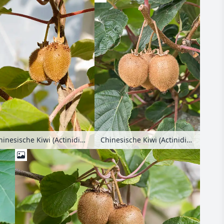
Chinesische Kiwi (Actinidia deliciosa)
Chinesische Kiwi (Actinidia deliciosa 'Green Light')