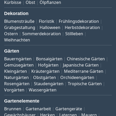
Kürbisse
Obst
Ölpflanzen
Dekoration
Blumensträuße
Floristik
Frühlingsdekoration
Grabgestaltung
Halloween
Herbstdekoration
Ostern
Sommerdekoration
Stillleben
Weihnachten
Gärten
Bauerngärten
Bonsaigärten
Chinesische Gärten
Gemüsegärten
Hofgärten
Japanische Gärten
Kleingärten
Kräutergärten
Mediterrane Gärten
Naturgärten
Obstgärten
Orchideengärten
Rosengärten
Staudengärten
Tropische Gärten
Vorgärten
Wassergärten
Gartenelemente
Brunnen
Gartenarbeit
Gartengeräte
Gewächshäuser
Hecken
Laternen
Mauern