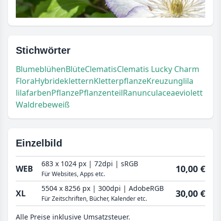
Stichwörter
Blume
blühen
Blüte
Clematis
Clematis Lucky Charm
Flora
Hybride
klettern
Kletterpflanze
Kreuzung
lila
lilafarben
Pflanze
Pflanzenteil
Ranunculaceae
violett
Waldrebe
weiß
Einzelbild
683 x 1024 px | 72dpi | sRGB
10,00 €
WEB
Für Websites, Apps etc.
5504 x 8256 px | 300dpi | AdobeRGB
30,00 €
XL
Für Zeitschriften, Bücher, Kalender etc.
Alle Preise inklusive Umsatzsteuer.