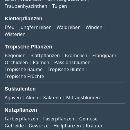
Traubenhyazinthen
Tulpen
Kletterpflanzen
Efeu
Jungfernreben
Waldreben
Winden
Wisterien
Tropische Pflanzen
Begonien
Blattpflanzen
Bromelien
Frangipani
Orchideen
Palmen
Passionsblumen
Tropische Bäume
Tropische Blüten
Tropische Früchte
Sukkulenten
Agaven
Aloen
Kakteen
Mittagsblumen
Nutzpflanzen
Färberpflanzen
Faserpflanzen
Gemüse
Getreide
Gewürze
Heilpflanzen
Kräuter