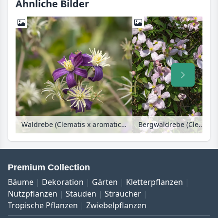
Ähnliche Bilder
Waldrebe (Clematis x aromatica)
Bergwaldrebe (Clematis montana var. rubens)
Premium Collection
Bäume
Dekoration
Gärten
Kletterpflanzen
Nutzpflanzen
Stauden
Sträucher
Tropische Pflanzen
Zwiebelpflanzen