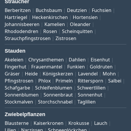
Sträucher
Berberitzen
Buchsbaum
Deutzien
Fuchsien
Hartriegel
Heckenkirschen
Hortensien
Johannisbeeren
Kamelien
Oleander
Rhododendren
Rosen
Scheinquitten
Strauchpfingstrosen
Zistrosen
Stauden
Akeleien
Chrysanthemen
Dahlien
Eisenhut
Fingerhut
Frauenmantel
Funkien
Goldruten
Gräser
Heide
Königskerzen
Lavendel
Mohn
Pfingstrosen
Phlox
Primeln
Rittersporn
Salbei
Schafgarbe
Schleifenblumen
Schwertlilien
Sonnenblumen
Sonnenbraut
Sonnenhut
Stockmalven
Storchschnabel
Taglilien
Zwiebelpflanzen
Blausterne
Kaiserkronen
Krokusse
Lauch
Lilien
Narzissen
Schneeglöckchen