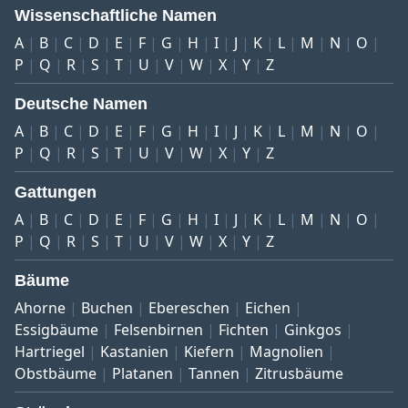
Wissenschaftliche Namen
A
B
C
D
E
F
G
H
I
J
K
L
M
N
O
P
Q
R
S
T
U
V
W
X
Y
Z
Deutsche Namen
A
B
C
D
E
F
G
H
I
J
K
L
M
N
O
P
Q
R
S
T
U
V
W
X
Y
Z
Gattungen
A
B
C
D
E
F
G
H
I
J
K
L
M
N
O
P
Q
R
S
T
U
V
W
X
Y
Z
Bäume
Ahorne
Buchen
Ebereschen
Eichen
Essigbäume
Felsenbirnen
Fichten
Ginkgos
Hartriegel
Kastanien
Kiefern
Magnolien
Obstbäume
Platanen
Tannen
Zitrusbäume