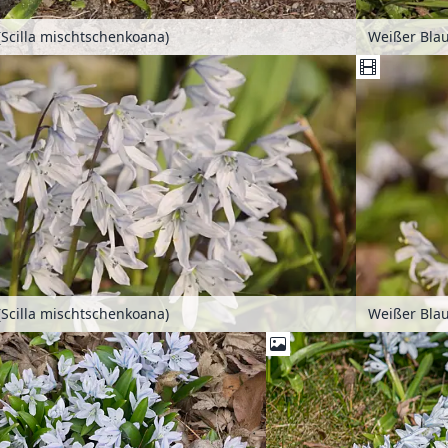
(Scilla mischtschenkoana)
Weißer Blau
(Scilla mischtschenkoana)
Weißer Blau