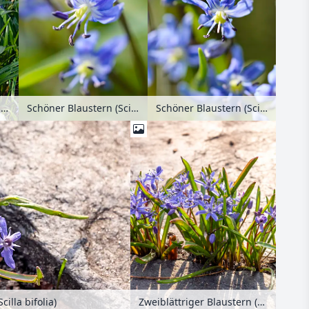
Märzenbecher (Leucojum vernum) und Zweiblättriger Blaustern (Scilla bifolia)
Schöner Blaustern (Scilla amoena)
Schöner Blaustern (Scilla amoena)
cilla bifolia)
Zweiblättriger Blaustern (Scilla bifolia)