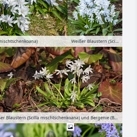
 mischtschenkoana)
Weißer Blaustern (Scilla mischtschenkoana)
Weißer Blaustern (Scilla mischtschenkoana) und Bergenie (Bergenia)