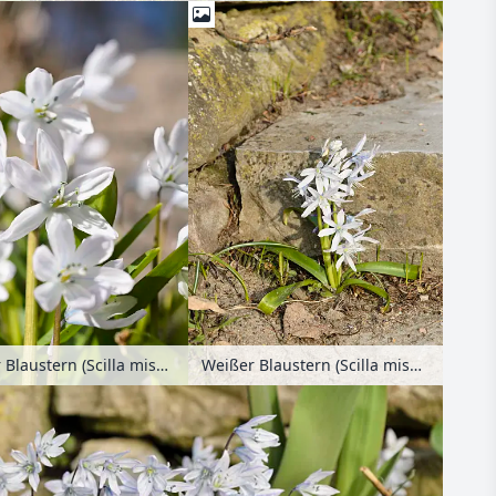
Weißer Blaustern (Scilla mischtschenkoana)
Weißer Blaustern (Scilla mischtschenkoana)