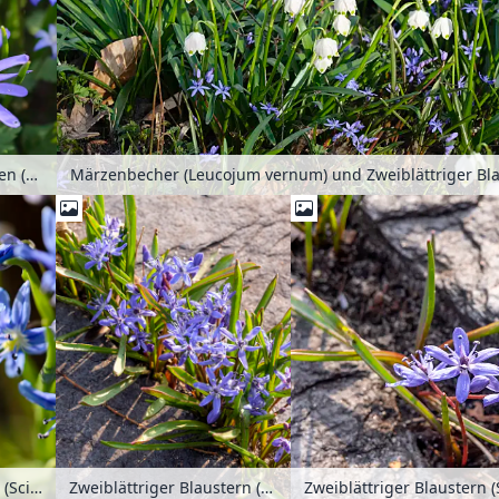
Balkan-Windröschen (Anemone blanda) und Zweiblättriger Blaustern (Scilla bifolia)
Schöner Blaustern (Scilla amoena)
Zweiblättriger Blaustern (Scilla bifolia)
Zweiblättriger Blaustern (S