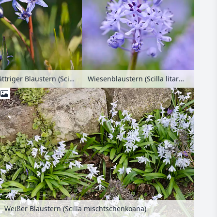
Wiesenblaustern (Scilla litardierei)
Zweiblättriger Blaustern (Scilla bifolia)
Weißer Blaustern (Scilla mischtschenkoana)