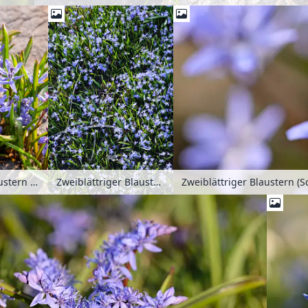
Zweiblättriger Blaustern (Scilla bifolia)
Zweiblättriger Blaustern (Scilla bifolia)
Zweiblättriger Blaustern (Sci