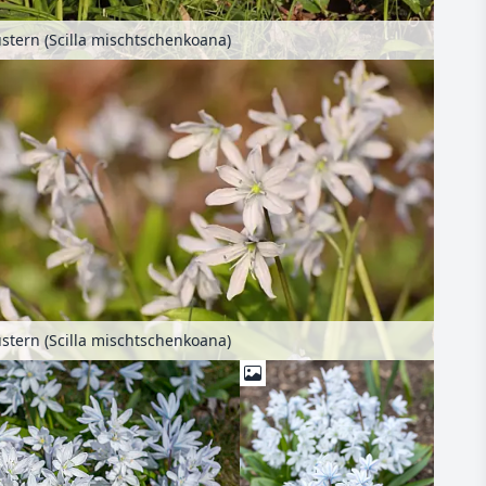
stern (Scilla mischtschenkoana)
stern (Scilla mischtschenkoana)