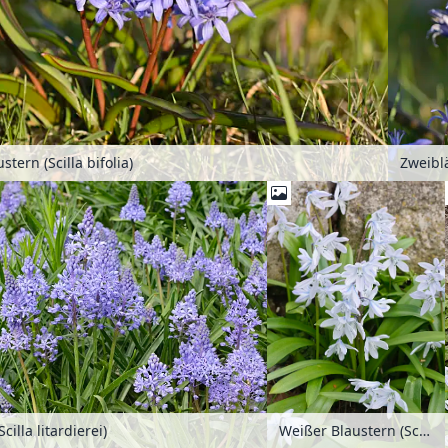
stern (Scilla bifolia)
illa litardierei)
Weißer Blaustern (Scilla mischtschenkoana)