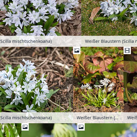
(Scilla mischtschenkoana)
Weißer Blaustern (Scilla
Weißer Blaustern (Scilla mischtschenkoana) und Bergenie (Bergenia)
(Scilla mischtschenkoana)