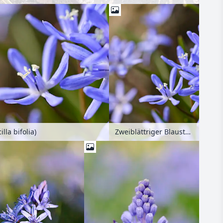
Zweiblättriger Blaustern (Scilla bifolia)
lla bifolia)