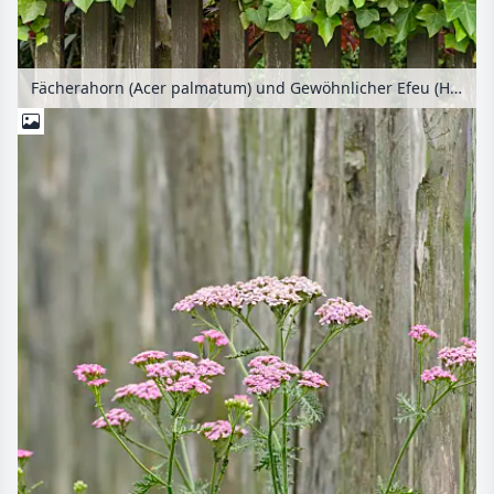
Fächerahorn (Acer palmatum) und Gewöhnlicher Efeu (Hedera helix)