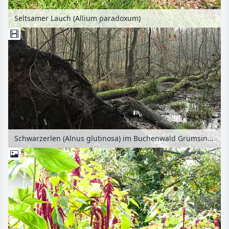
Seltsamer Lauch (Allium paradoxum)
Schwarzerlen (Alnus glutinosa) im Buchenwald Grumsin, Biosphärenreservat Schorfheide-Chorin, Deutschland