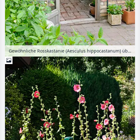
Gewöhnliche Rosskastanie (Aesculus hippocastanum) über einem Gewächshaus aus Holz mit Sockel, Fußboden und Tischbeinen aus roten Ziegelsteinen