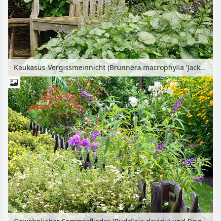
Kaukasus-Vergissmeinnicht (Brunnera macrophylla 'Jack Frost' syn. Myosotis macrophylla 'Jack Frost') mit einem Gartenstuhl aus Holz