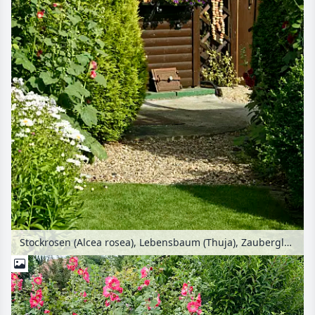
Stockrosen (Alcea rosea), Lebensbaum (Thuja), Zauberglöckchen (Calibrachoa) und Petunien (Petunia) vor einem Gartenhaus