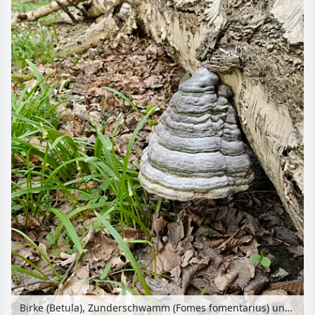
Birke (Betula), Zunderschwamm (Fomes fomentarius) und Seltsamer Lauch (Allium paradoxum)