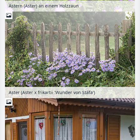
Astern (Aster) an einem Holzzaun
Aster (Aster x frikartii 'Wunder von Stäfa')