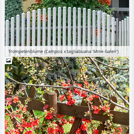
Trompetenblume (Campsis x tagliabuana 'Mme Galen')