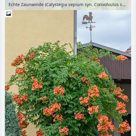
Echte Zaunwinde (Calystegia sepium syn. Convolvulus sepium)