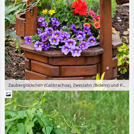
Zauberglöckchen (Calibrachoa), Zweizahn (Bidens) und Pelargonie (Pelargonium) in einem Holzbrunnen