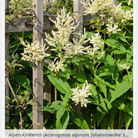
Alpen-Knöterich (Aconogonon alpinum 'Johanniswolke' syn. Polygonum alpinum 'Johanniswolke')