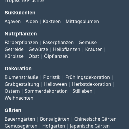
Tropische Früchte
Sukkulenten
Agaven
Aloen
Kakteen
Mittagsblumen
Nutzpflanzen
Färberpflanzen
Faserpflanzen
Gemüse
Getreide
Gewürze
Heilpflanzen
Kräuter
Kürbisse
Obst
Ölpflanzen
Dekoration
Blumensträuße
Floristik
Frühlingsdekoration
Grabgestaltung
Halloween
Herbstdekoration
Ostern
Sommerdekoration
Stillleben
Weihnachten
Gärten
Bauerngärten
Bonsaigärten
Chinesische Gärten
Gemüsegärten
Hofgärten
Japanische Gärten