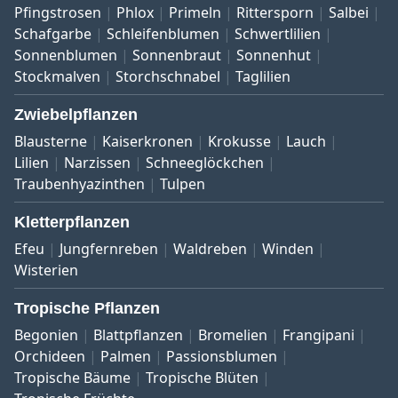
Pfingstrosen
Phlox
Primeln
Rittersporn
Salbei
Schafgarbe
Schleifenblumen
Schwertlilien
Sonnenblumen
Sonnenbraut
Sonnenhut
Stockmalven
Storchschnabel
Taglilien
Zwiebelpflanzen
Blausterne
Kaiserkronen
Krokusse
Lauch
Lilien
Narzissen
Schneeglöckchen
Traubenhyazinthen
Tulpen
Kletterpflanzen
Efeu
Jungfernreben
Waldreben
Winden
Wisterien
Tropische Pflanzen
Begonien
Blattpflanzen
Bromelien
Frangipani
Orchideen
Palmen
Passionsblumen
Tropische Bäume
Tropische Blüten