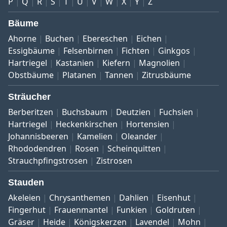
P
Q
R
S
T
U
V
W
X
Y
Z
Bäume
Ahorne
Buchen
Ebereschen
Eichen
Essigbäume
Felsenbirnen
Fichten
Ginkgos
Hartriegel
Kastanien
Kiefern
Magnolien
Obstbäume
Platanen
Tannen
Zitrusbäume
Sträucher
Berberitzen
Buchsbaum
Deutzien
Fuchsien
Hartriegel
Heckenkirschen
Hortensien
Johannisbeeren
Kamelien
Oleander
Rhododendren
Rosen
Scheinquitten
Strauchpfingstrosen
Zistrosen
Stauden
Akeleien
Chrysanthemen
Dahlien
Eisenhut
Fingerhut
Frauenmantel
Funkien
Goldruten
Gräser
Heide
Königskerzen
Lavendel
Mohn