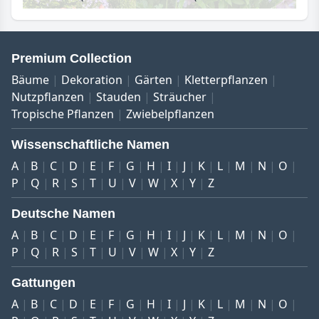
Premium Collection
Bäume
Dekoration
Gärten
Kletterpflanzen
Nutzpflanzen
Stauden
Sträucher
Tropische Pflanzen
Zwiebelpflanzen
Wissenschaftliche Namen
A
B
C
D
E
F
G
H
I
J
K
L
M
N
O
P
Q
R
S
T
U
V
W
X
Y
Z
Deutsche Namen
A
B
C
D
E
F
G
H
I
J
K
L
M
N
O
P
Q
R
S
T
U
V
W
X
Y
Z
Gattungen
A
B
C
D
E
F
G
H
I
J
K
L
M
N
O