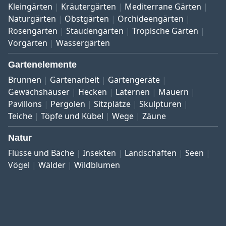
Kleingärten
Kräutergärten
Mediterrane Gärten
Naturgärten
Obstgärten
Orchideengärten
Rosengärten
Staudengärten
Tropische Gärten
Vorgärten
Wassergärten
Gartenelemente
Brunnen
Gartenarbeit
Gartengeräte
Gewächshäuser
Hecken
Laternen
Mauern
Pavillons
Pergolen
Sitzplätze
Skulpturen
Teiche
Töpfe und Kübel
Wege
Zäune
Natur
Flüsse und Bäche
Insekten
Landschaften
Seen
Vögel
Wälder
Wildblumen