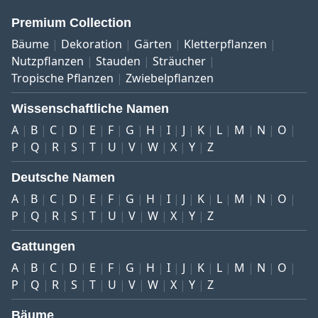
Premium Collection
Bäume
Dekoration
Gärten
Kletterpflanzen
Nutzpflanzen
Stauden
Sträucher
Tropische Pflanzen
Zwiebelpflanzen
Wissenschaftliche Namen
A
B
C
D
E
F
G
H
I
J
K
L
M
N
O
P
Q
R
S
T
U
V
W
X
Y
Z
Deutsche Namen
A
B
C
D
E
F
G
H
I
J
K
L
M
N
O
P
Q
R
S
T
U
V
W
X
Y
Z
Gattungen
A
B
C
D
E
F
G
H
I
J
K
L
M
N
O
P
Q
R
S
T
U
V
W
X
Y
Z
Bäume