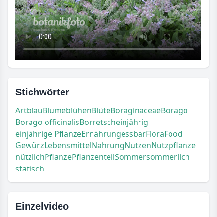
Stichwörter
Art
blau
Blume
blühen
Blüte
Boraginaceae
Borago
Borago officinalis
Borretsch
einjährig
einjährige Pflanze
Ernährung
essbar
Flora
Food
Gewürz
Lebensmittel
Nahrung
Nutzen
Nutzpflanze
nützlich
Pflanze
Pflanzenteil
Sommer
sommerlich
statisch
Einzelvideo