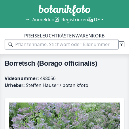
Anmelden
Registrieren
DE
PREISE
LEUCHTKÄSTEN
WARENKORB
Borretsch (Borago officinalis)
Videonummer:
498056
Urheber:
Steffen Hauser / botanikfoto