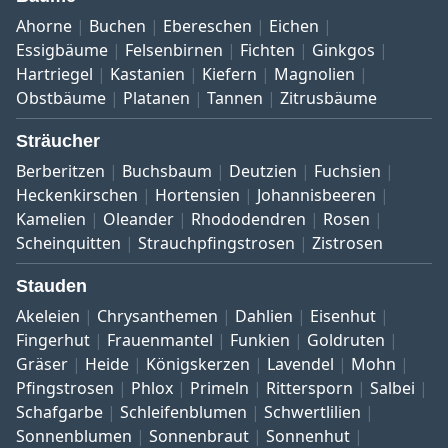
Ahorne
Buchen
Ebereschen
Eichen
Essigbäume
Felsenbirnen
Fichten
Ginkgos
Hartriegel
Kastanien
Kiefern
Magnolien
Obstbäume
Platanen
Tannen
Zitrusbäume
Sträucher
Berberitzen
Buchsbaum
Deutzien
Fuchsien
Heckenkirschen
Hortensien
Johannisbeeren
Kamelien
Oleander
Rhododendren
Rosen
Scheinquitten
Strauchpfingstrosen
Zistrosen
Stauden
Akeleien
Chrysanthemen
Dahlien
Eisenhut
Fingerhut
Frauenmantel
Funkien
Goldruten
Gräser
Heide
Königskerzen
Lavendel
Mohn
Pfingstrosen
Phlox
Primeln
Rittersporn
Salbei
Schafgarbe
Schleifenblumen
Schwertlilien
Sonnenblumen
Sonnenbraut
Sonnenhut