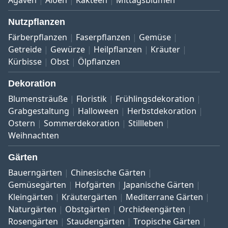
Agaven
Aloen
Kakteen
Mittagsblumen
Nutzpflanzen
Färberpflanzen
Faserpflanzen
Gemüse
Getreide
Gewürze
Heilpflanzen
Kräuter
Kürbisse
Obst
Ölpflanzen
Dekoration
Blumensträuße
Floristik
Frühlingsdekoration
Grabgestaltung
Halloween
Herbstdekoration
Ostern
Sommerdekoration
Stillleben
Weihnachten
Gärten
Bauerngärten
Chinesische Gärten
Gemüsegärten
Hofgärten
Japanische Gärten
Kleingärten
Kräutergärten
Mediterrane Gärten
Naturgärten
Obstgärten
Orchideengärten
Rosengärten
Staudengärten
Tropische Gärten