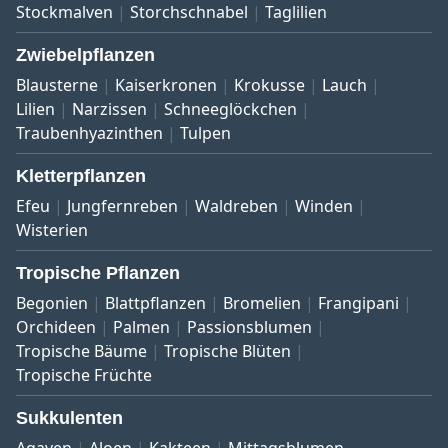
Stockmalven
Storchschnabel
Taglilien
Zwiebelpflanzen
Blausterne
Kaiserkronen
Krokusse
Lauch
Lilien
Narzissen
Schneeglöckchen
Traubenhyazinthen
Tulpen
Kletterpflanzen
Efeu
Jungfernreben
Waldreben
Winden
Wisterien
Tropische Pflanzen
Begonien
Blattpflanzen
Bromelien
Frangipani
Orchideen
Palmen
Passionsblumen
Tropische Bäume
Tropische Blüten
Tropische Früchte
Sukkulenten