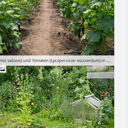
Gurken (Cucumis sativus) und Tomaten (Lycopersicon esculentum) in einem Foliengewächshaus