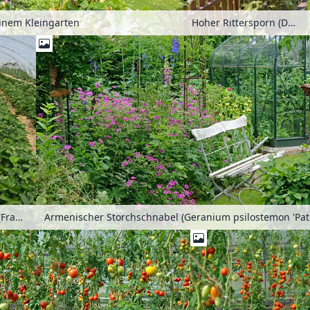
Hoher Rittersporn (Delphinium elatum) vor einem Gewächshaus
inem Kleingarten
Gartenerdbeeren (Fragaria x ananassa) in einem Foliengewächshaus
Armenische