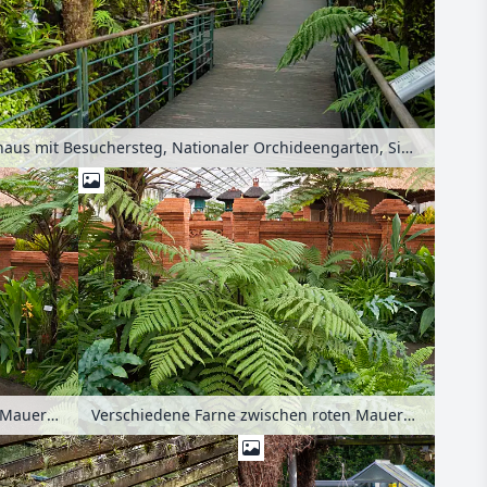
Tropenhaus mit Besuchersteg, Nationaler Orchideengarten, Singapur
Verschiedene Farne zwischen roten Mauern, Balinesischer Garten, Erholungspark Marzahn, Berlin, Deutschland
Verschiedene Farne zwischen roten Mauern, Balinesischer Garten, Erholungspark Marzahn, Berlin, Deutschland