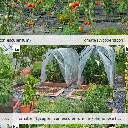
con esculentum)
Tomate (Lycopersicon esculentum)
Tomaten (Lycopersicon esculentum) in einem Foliengewächshaus
Tomaten (Lycopersicon esculentum) in Foliengewächshäusern