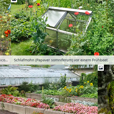
Tomaten (Lycopersicon esculentum) in einem Foliengewächshaus
Schlafmohn (Papaver somniferum) vor einem Frühbeet