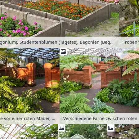
Pelargonien (Pelargonium), Studentenblumen (Tagetes), Begonien (Begonia) und Sonnenblumen (Helianthus) in Frühbeeten
Verschiedene Farne vor einer roten Mauer, Balinesischer Garten, Erholungspark Marzahn, Berlin, Deutschland