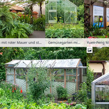
Tropische Pflanzen mit roter Mauer und strohbedeckter Hütte, Balinesischer Garten, Erholungspark Marzahn, Berlin, Deutschland
Gemüsegarten mit Gewächshaus