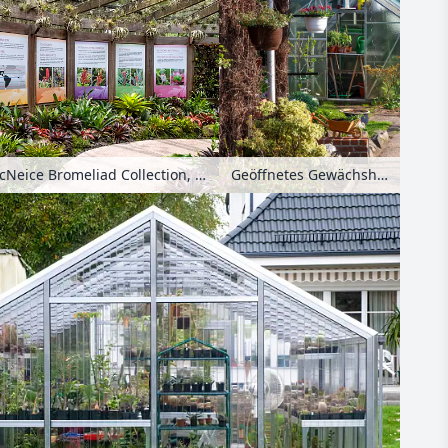
Yuen-Peng McNeice Bromeliad Collection, Nationaler Orchideengarten, Singapur
Geöffnetes Gewächshaus mit Pflanzentöpfen und Gießkanne auf einem Holztisch in einem Kleingarten