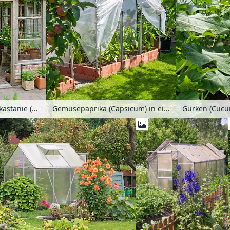
Gewöhnliche Rosskastanie (Aesculus hippocastanum) über einem Gewächshaus aus Holz mit Sockel, Fußboden und Tischbeinen aus roten Ziegelsteinen
Gemüsepaprika (Capsicum) in einem Foliengewächshaus