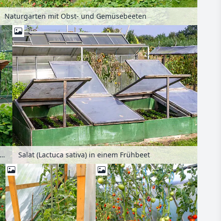
Naturgarten mit Obst- und Gemüsebeeten
r Storchschnabel (Geranium psilostemon 'Patricia'), Russel-Brandkraut (Phlomis russeliana) und Hoher Rittersporn (Delphinium elatum)
Salat (Lactuca sativa) in einem Frühbeet