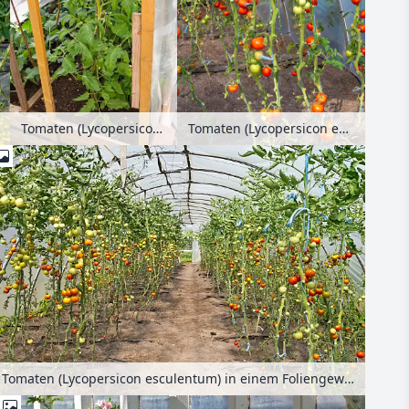
Tomaten (Lycopersicon esculentum) in einem Foliengewächshaus
Tomaten (Lycopersicon esculentum) in einem Gewächshaus
Tomaten (Lycopersicon esculentum) in einem Foliengewächshaus