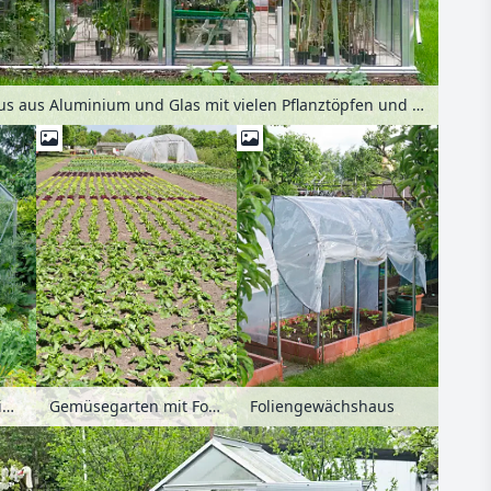
Gewächshaus aus Aluminium und Glas mit vielen Pflanztöpfen und Kakteen in einem Garten
Gemüsegarten mit Foliengewächshaus
Foliengewächshaus
Gewächshaus aus Aluminium und Glas mit geöffnetem Dachfenster in einem Kleingarten