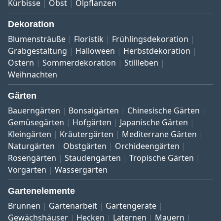
Kürbisse
Obst
Ölpflanzen
Dekoration
Blumensträuße
Floristik
Frühlingsdekoration
Grabgestaltung
Halloween
Herbstdekoration
Ostern
Sommerdekoration
Stillleben
Weihnachten
Gärten
Bauerngärten
Bonsaigärten
Chinesische Gärten
Gemüsegärten
Hofgärten
Japanische Gärten
Kleingärten
Kräutergärten
Mediterrane Gärten
Naturgärten
Obstgärten
Orchideengärten
Rosengärten
Staudengärten
Tropische Gärten
Vorgärten
Wassergärten
Gartenelemente
Brunnen
Gartenarbeit
Gartengeräte
Gewächshäuser
Hecken
Laternen
Mauern