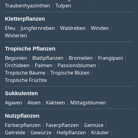
Traubenhyazinthen
Tulpen
Kletterpflanzen
Efeu
Jungfernreben
Waldreben
Winden
Wisterien
Tropische Pflanzen
Begonien
Blattpflanzen
Bromelien
Frangipani
Orchideen
Palmen
Passionsblumen
Tropische Bäume
Tropische Blüten
Tropische Früchte
Sukkulenten
Agaven
Aloen
Kakteen
Mittagsblumen
Nutzpflanzen
Färberpflanzen
Faserpflanzen
Gemüse
Getreide
Gewürze
Heilpflanzen
Kräuter