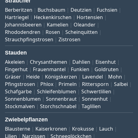
Sträucher
Berberitzen
Buchsbaum
Deutzien
Fuchsien
Hartriegel
Heckenkirschen
Hortensien
Johannisbeeren
Kamelien
Oleander
Rhododendren
Rosen
Scheinquitten
Strauchpfingstrosen
Zistrosen
Stauden
Akeleien
Chrysanthemen
Dahlien
Eisenhut
Fingerhut
Frauenmantel
Funkien
Goldruten
Gräser
Heide
Königskerzen
Lavendel
Mohn
Pfingstrosen
Phlox
Primeln
Rittersporn
Salbei
Schafgarbe
Schleifenblumen
Schwertlilien
Sonnenblumen
Sonnenbraut
Sonnenhut
Stockmalven
Storchschnabel
Taglilien
Zwiebelpflanzen
Blausterne
Kaiserkronen
Krokusse
Lauch
Lilien
Narzissen
Schneeglöckchen