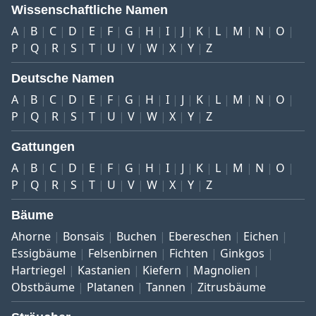
Wissenschaftliche Namen
A
B
C
D
E
F
G
H
I
J
K
L
M
N
O
P
Q
R
S
T
U
V
W
X
Y
Z
Deutsche Namen
A
B
C
D
E
F
G
H
I
J
K
L
M
N
O
P
Q
R
S
T
U
V
W
X
Y
Z
Gattungen
A
B
C
D
E
F
G
H
I
J
K
L
M
N
O
P
Q
R
S
T
U
V
W
X
Y
Z
Bäume
Ahorne
Bonsais
Buchen
Ebereschen
Eichen
Essigbäume
Felsenbirnen
Fichten
Ginkgos
Hartriegel
Kastanien
Kiefern
Magnolien
Obstbäume
Platanen
Tannen
Zitrusbäume