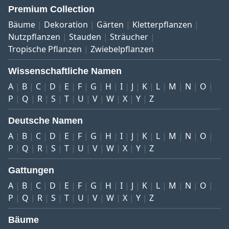
Premium Collection
Bäume
Dekoration
Gärten
Kletterpflanzen
Nutzpflanzen
Stauden
Sträucher
Tropische Pflanzen
Zwiebelpflanzen
Wissenschaftliche Namen
A
B
C
D
E
F
G
H
I
J
K
L
M
N
O
P
Q
R
S
T
U
V
W
X
Y
Z
Deutsche Namen
A
B
C
D
E
F
G
H
I
J
K
L
M
N
O
P
Q
R
S
T
U
V
W
X
Y
Z
Gattungen
A
B
C
D
E
F
G
H
I
J
K
L
M
N
O
P
Q
R
S
T
U
V
W
X
Y
Z
Bäume