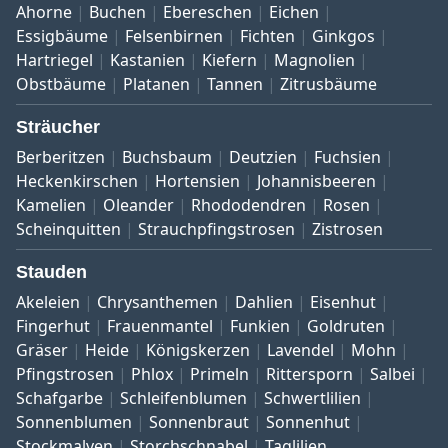
Ahorne
Buchen
Ebereschen
Eichen
Essigbäume
Felsenbirnen
Fichten
Ginkgos
Hartriegel
Kastanien
Kiefern
Magnolien
Obstbäume
Platanen
Tannen
Zitrusbäume
Sträucher
Berberitzen
Buchsbaum
Deutzien
Fuchsien
Heckenkirschen
Hortensien
Johannisbeeren
Kamelien
Oleander
Rhododendren
Rosen
Scheinquitten
Strauchpfingstrosen
Zistrosen
Stauden
Akeleien
Chrysanthemen
Dahlien
Eisenhut
Fingerhut
Frauenmantel
Funkien
Goldruten
Gräser
Heide
Königskerzen
Lavendel
Mohn
Pfingstrosen
Phlox
Primeln
Rittersporn
Salbei
Schafgarbe
Schleifenblumen
Schwertlilien
Sonnenblumen
Sonnenbraut
Sonnenhut
Stockmalven
Storchschnabel
Taglilien