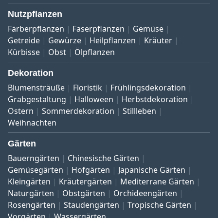
Nutzpflanzen
Färberpflanzen
Faserpflanzen
Gemüse
Getreide
Gewürze
Heilpflanzen
Kräuter
Kürbisse
Obst
Ölpflanzen
Dekoration
Blumensträuße
Floristik
Frühlingsdekoration
Grabgestaltung
Halloween
Herbstdekoration
Ostern
Sommerdekoration
Stillleben
Weihnachten
Gärten
Bauerngärten
Chinesische Gärten
Gemüsegärten
Hofgärten
Japanische Gärten
Kleingärten
Kräutergärten
Mediterrane Gärten
Naturgärten
Obstgärten
Orchideengärten
Rosengärten
Staudengärten
Tropische Gärten
Vorgärten
Wassergärten