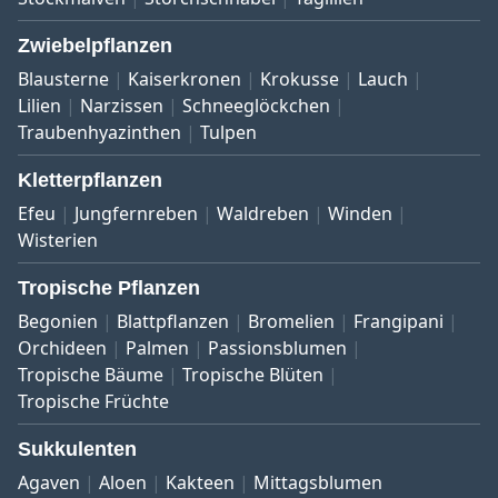
Zwiebelpflanzen
Blausterne
Kaiserkronen
Krokusse
Lauch
Lilien
Narzissen
Schneeglöckchen
Traubenhyazinthen
Tulpen
Kletterpflanzen
Efeu
Jungfernreben
Waldreben
Winden
Wisterien
Tropische Pflanzen
Begonien
Blattpflanzen
Bromelien
Frangipani
Orchideen
Palmen
Passionsblumen
Tropische Bäume
Tropische Blüten
Tropische Früchte
Sukkulenten
Agaven
Aloen
Kakteen
Mittagsblumen