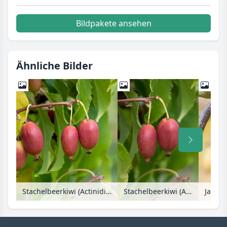
Bildpakete ansehen
Ähnliche Bilder
Stachelbeerkiwi (Actinidia arguta 'Red Jumbo')
Stachelbeerkiwi (Actinidia arguta 'Red Jumbo')
Japani