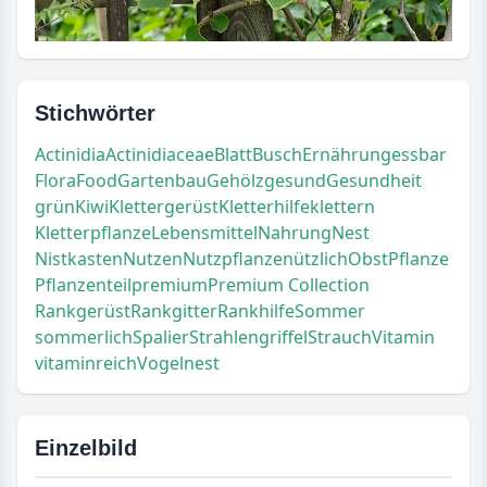
Stichwörter
Actinidia
Actinidiaceae
Blatt
Busch
Ernährung
essbar
Flora
Food
Gartenbau
Gehölz
gesund
Gesundheit
grün
Kiwi
Klettergerüst
Kletterhilfe
klettern
Kletterpflanze
Lebensmittel
Nahrung
Nest
Nistkasten
Nutzen
Nutzpflanze
nützlich
Obst
Pflanze
Pflanzenteil
premium
Premium Collection
Rankgerüst
Rankgitter
Rankhilfe
Sommer
sommerlich
Spalier
Strahlengriffel
Strauch
Vitamin
vitaminreich
Vogelnest
Einzelbild