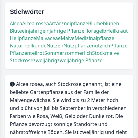
Stichwörter
Alcea
Alcea rosea
Art
Arzneipflanze
Blume
blühen
Blüte
einjährig
einjährige Pflanze
Flora
gelb
Heilkraut
Heilpflanze
Malvaceae
Malve
Medizinalpflanze
Naturheilkunde
Nutzen
Nutzpflanze
nützlich
Pflanze
Pflanzenteil
rot
Sommer
sommerlich
Stockmalve
Stockrose
zweijährig
zweijährige Pflanze
Alcea rosea, auch Stockrose genannt, ist eine
beliebte Gartenpflanze aus der Familie der
Malvengewächse. Sie wird bis zu 2 Meter hoch
und blüht von Juli bis September in verschiedenen
Farben wie Rosa, Weiß, Gelb oder Dunkelrot. Die
Pflanze bevorzugt sonnige Standorte und
nährstoffreiche Böden. Sie ist zweijährig und zieht