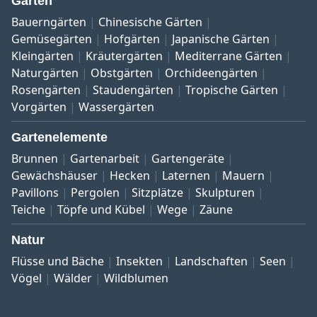
Gärten
Bauerngärten
Chinesische Gärten
Gemüsegärten
Hofgärten
Japanische Gärten
Kleingärten
Kräutergärten
Mediterrane Gärten
Naturgärten
Obstgärten
Orchideengärten
Rosengärten
Staudengärten
Tropische Gärten
Vorgärten
Wassergärten
Gartenelemente
Brunnen
Gartenarbeit
Gartengeräte
Gewächshäuser
Hecken
Laternen
Mauern
Pavillons
Pergolen
Sitzplätze
Skulpturen
Teiche
Töpfe und Kübel
Wege
Zäune
Natur
Flüsse und Bäche
Insekten
Landschaften
Seen
Vögel
Wälder
Wildblumen