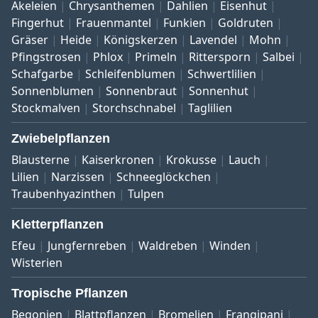
Akeleien
Chrysanthemen
Dahlien
Eisenhut
Fingerhut
Frauenmantel
Funkien
Goldruten
Gräser
Heide
Königskerzen
Lavendel
Mohn
Pfingstrosen
Phlox
Primeln
Rittersporn
Salbei
Schafgarbe
Schleifenblumen
Schwertlilien
Sonnenblumen
Sonnenbraut
Sonnenhut
Stockmalven
Storchschnabel
Taglilien
Zwiebelpflanzen
Blausterne
Kaiserkronen
Krokusse
Lauch
Lilien
Narzissen
Schneeglöckchen
Traubenhyazinthen
Tulpen
Kletterpflanzen
Efeu
Jungfernreben
Waldreben
Winden
Wisterien
Tropische Pflanzen
Begonien
Blattpflanzen
Bromelien
Frangipani