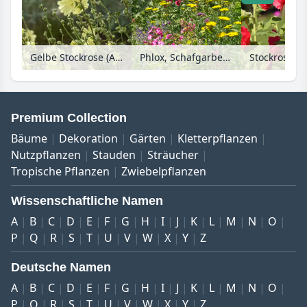
Gelbe Stockrose (Alcea rugosa)
Phlox, Schafgarben (Achillea) und Stockrosen (Alcea)
Premium Collection
Bäume
Dekoration
Gärten
Kletterpflanzen
Nutzpflanzen
Stauden
Sträucher
Tropische Pflanzen
Zwiebelpflanzen
Wissenschaftliche Namen
A
B
C
D
E
F
G
H
I
J
K
L
M
N
O
P
Q
R
S
T
U
V
W
X
Y
Z
Deutsche Namen
A
B
C
D
E
F
G
H
I
J
K
L
M
N
O
P
Q
R
S
T
U
V
W
X
Y
Z