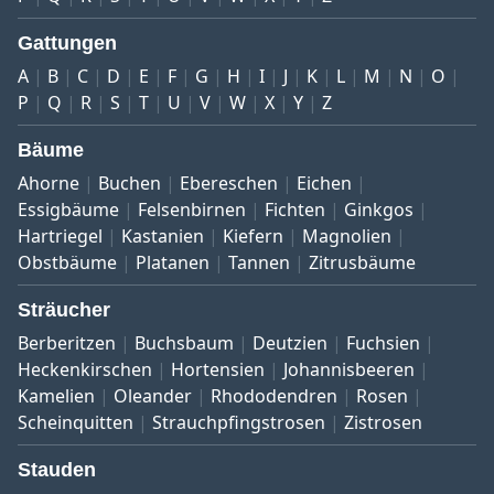
Gattungen
A
B
C
D
E
F
G
H
I
J
K
L
M
N
O
P
Q
R
S
T
U
V
W
X
Y
Z
Bäume
Ahorne
Buchen
Ebereschen
Eichen
Essigbäume
Felsenbirnen
Fichten
Ginkgos
Hartriegel
Kastanien
Kiefern
Magnolien
Obstbäume
Platanen
Tannen
Zitrusbäume
Sträucher
Berberitzen
Buchsbaum
Deutzien
Fuchsien
Heckenkirschen
Hortensien
Johannisbeeren
Kamelien
Oleander
Rhododendren
Rosen
Scheinquitten
Strauchpfingstrosen
Zistrosen
Stauden