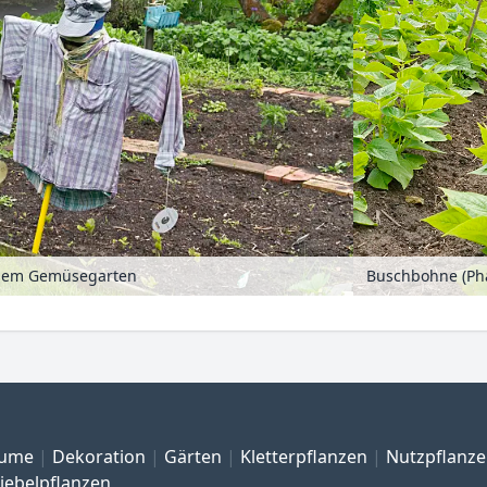
inem Gemüsegarten
ume
Dekoration
Gärten
Kletterpflanzen
Nutzpflanz
iebelpflanzen