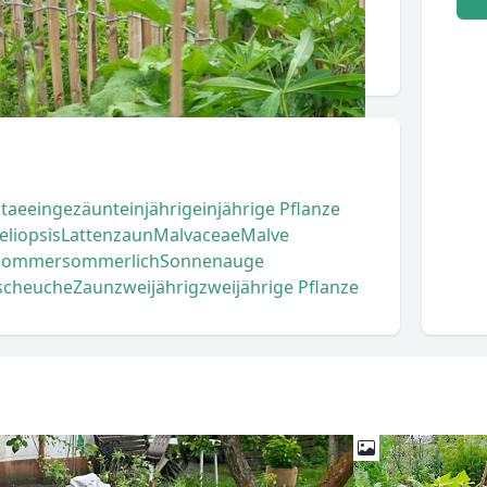
tae
eingezäunt
einjährig
einjährige Pflanze
eliopsis
Lattenzaun
Malvaceae
Malve
Sommer
sommerlich
Sonnenauge
scheuche
Zaun
zweijährig
zweijährige Pflanze