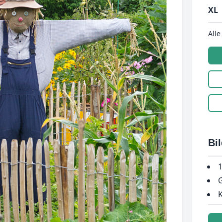
XL
Alle
Bi
1
G
K