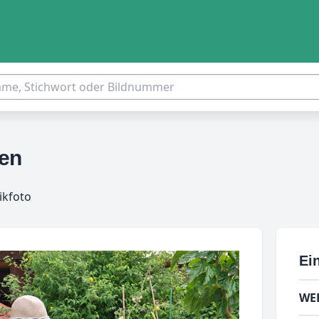
ten
ikfoto
Ein
WE