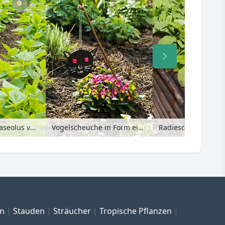
Buschbohne (Phaseolus vulgaris var. nanus) mit CD als Vogelscheuche
Vogelscheuche in Form eines an einem Stock hängenden, schwarzen Katzenkopfes aus Holz in einem Gartenbeet
en
Stauden
Sträucher
Tropische Pflanzen