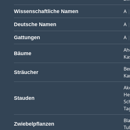
A
Wissenschaftliche Namen
A
Deutsche Namen
A
Gattungen
Ah
Bäume
Ka
Be
Sträucher
Ka
Ak
He
Stauden
Sc
Tag
Bl
Zwiebelpflanzen
Tu