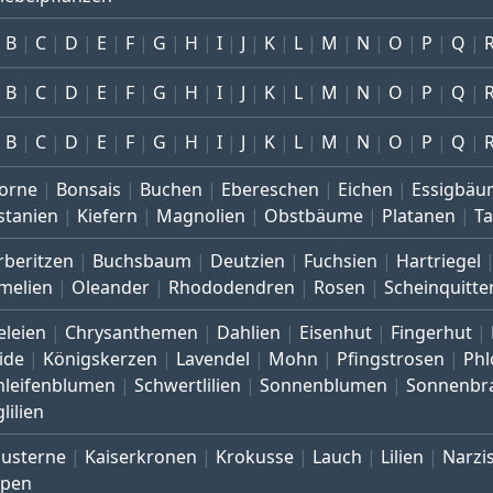
B
C
D
E
F
G
H
I
J
K
L
M
N
O
P
Q
B
C
D
E
F
G
H
I
J
K
L
M
N
O
P
Q
B
C
D
E
F
G
H
I
J
K
L
M
N
O
P
Q
orne
Bonsais
Buchen
Ebereschen
Eichen
Essigbäu
stanien
Kiefern
Magnolien
Obstbäume
Platanen
T
rberitzen
Buchsbaum
Deutzien
Fuchsien
Hartriegel
melien
Oleander
Rhododendren
Rosen
Scheinquitte
eleien
Chrysanthemen
Dahlien
Eisenhut
Fingerhut
ide
Königskerzen
Lavendel
Mohn
Pfingstrosen
Phl
hleifenblumen
Schwertlilien
Sonnenblumen
Sonnenbr
lilien
austerne
Kaiserkronen
Krokusse
Lauch
Lilien
Narzi
lpen