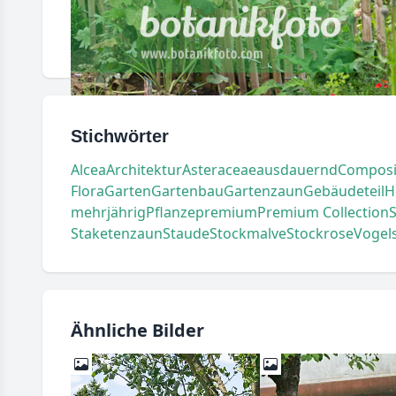
Stichwörter
Alcea
Architektur
Asteraceae
ausdauernd
Composi
Flora
Garten
Gartenbau
Gartenzaun
Gebäudeteil
H
mehrjährig
Pflanze
premium
Premium Collection
Staketenzaun
Staude
Stockmalve
Stockrose
Vogel
Ähnliche Bilder