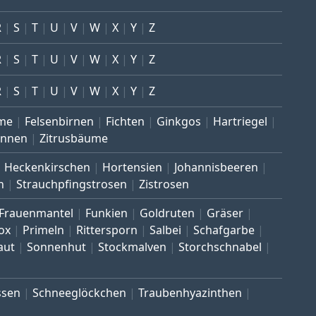
R
S
T
U
V
W
X
Y
Z
R
S
T
U
V
W
X
Y
Z
R
S
T
U
V
W
X
Y
Z
me
Felsenbirnen
Fichten
Ginkgos
Hartriegel
annen
Zitrusbäume
Heckenkirschen
Hortensien
Johannisbeeren
n
Strauchpfingstrosen
Zistrosen
Frauenmantel
Funkien
Goldruten
Gräser
ox
Primeln
Rittersporn
Salbei
Schafgarbe
aut
Sonnenhut
Stockmalven
Storchschnabel
ssen
Schneeglöckchen
Traubenhyazinthen