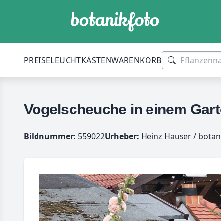
PREISE
LEUCHTKÄSTEN
WARENKORB
Vogelscheuche in einem Gar
Bildnummer:
559022
Urheber:
Heinz Hauser / botan