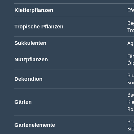
Ef
Kletterpflanzen
Be
Tropische Pflanzen
Tr
Ag
Sukkulenten
Fä
Nutzpflanzen
Öl
Bl
Dekoration
So
Ba
Kl
Gärten
Ro
Br
Gartenelemente
Sit