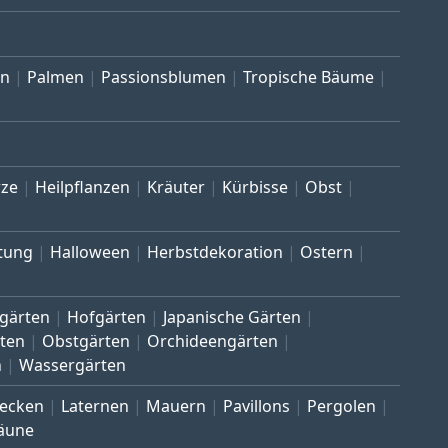
en
Palmen
Passionsblumen
Tropische Bäume
ze
Heilpflanzen
Kräuter
Kürbisse
Obst
tung
Halloween
Herbstdekoration
Ostern
gärten
Hofgärten
Japanische Gärten
ten
Obstgärten
Orchideengärten
n
Wassergärten
ecken
Laternen
Mauern
Pavillons
Pergolen
äune