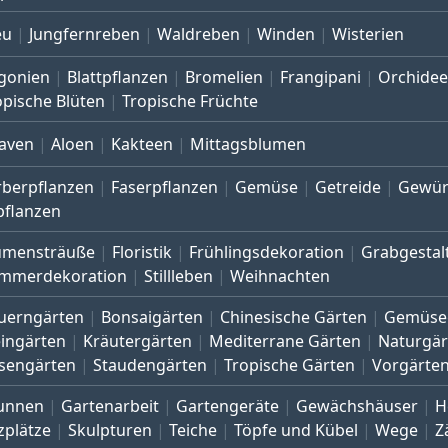
eu
Jungfernreben
Waldreben
Winden
Wisterien
gonien
Blattpflanzen
Bromelien
Frangipani
Orchide
opische Blüten
Tropische Früchte
aven
Aloen
Kakteen
Mittagsblumen
rberpflanzen
Faserpflanzen
Gemüse
Getreide
Gewür
pflanzen
umensträuße
Floristik
Frühlingsdekoration
Grabgestal
mmerdekoration
Stillleben
Weihnachten
uerngärten
Bonsaigärten
Chinesische Gärten
Gemüse
eingärten
Kräutergärten
Mediterrane Gärten
Naturgär
sengärten
Staudengärten
Tropische Gärten
Vorgärte
unnen
Gartenarbeit
Gartengeräte
Gewächshäuser
H
zplätze
Skulpturen
Teiche
Töpfe und Kübel
Wege
Z