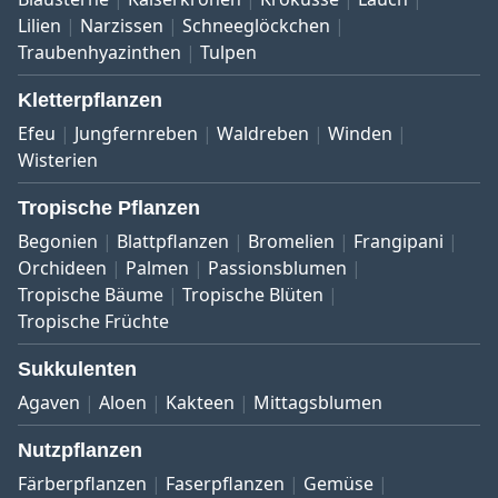
Lilien
Narzissen
Schneeglöckchen
Traubenhyazinthen
Tulpen
Kletterpflanzen
Efeu
Jungfernreben
Waldreben
Winden
Wisterien
Tropische Pflanzen
Begonien
Blattpflanzen
Bromelien
Frangipani
Orchideen
Palmen
Passionsblumen
Tropische Bäume
Tropische Blüten
Tropische Früchte
Sukkulenten
Agaven
Aloen
Kakteen
Mittagsblumen
Nutzpflanzen
Färberpflanzen
Faserpflanzen
Gemüse