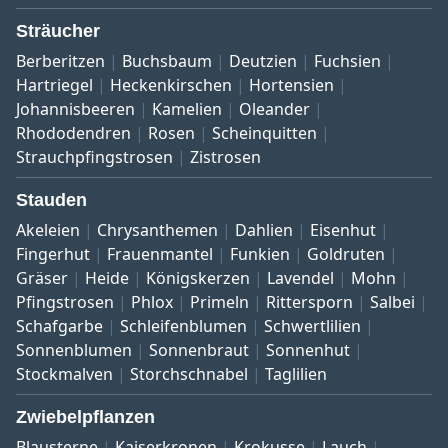
Sträucher
Berberitzen
Buchsbaum
Deutzien
Fuchsien
Hartriegel
Heckenkirschen
Hortensien
Johannisbeeren
Kamelien
Oleander
Rhododendren
Rosen
Scheinquitten
Strauchpfingstrosen
Zistrosen
Stauden
Akeleien
Chrysanthemen
Dahlien
Eisenhut
Fingerhut
Frauenmantel
Funkien
Goldruten
Gräser
Heide
Königskerzen
Lavendel
Mohn
Pfingstrosen
Phlox
Primeln
Rittersporn
Salbei
Schafgarbe
Schleifenblumen
Schwertlilien
Sonnenblumen
Sonnenbraut
Sonnenhut
Stockmalven
Storchschnabel
Taglilien
Zwiebelpflanzen
Blausterne
Kaiserkronen
Krokusse
Lauch