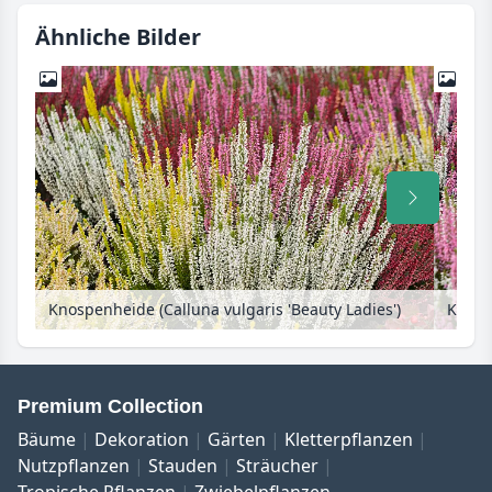
Ähnliche Bilder
Knospenheide (Calluna vulgaris 'Beauty Ladies')
Knospe
Premium Collection
Bäume
Dekoration
Gärten
Kletterpflanzen
Nutzpflanzen
Stauden
Sträucher
Tropische Pflanzen
Zwiebelpflanzen