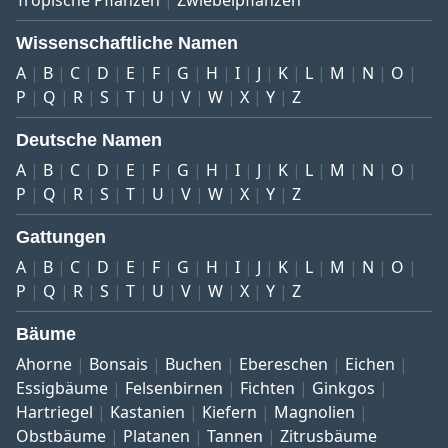
Wissenschaftliche Namen
A
B
C
D
E
F
G
H
I
J
K
L
M
N
O
P
Q
R
S
T
U
V
W
X
Y
Z
Deutsche Namen
A
B
C
D
E
F
G
H
I
J
K
L
M
N
O
P
Q
R
S
T
U
V
W
X
Y
Z
Gattungen
A
B
C
D
E
F
G
H
I
J
K
L
M
N
O
P
Q
R
S
T
U
V
W
X
Y
Z
Bäume
Ahorne
Bonsais
Buchen
Ebereschen
Eichen
Essigbäume
Felsenbirnen
Fichten
Ginkgos
Hartriegel
Kastanien
Kiefern
Magnolien
Obstbäume
Platanen
Tannen
Zitrusbäume