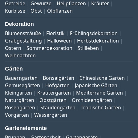
Getreide
Gewürze
Heilpflanzen
Kräuter
Kürbisse
Obst
Ölpflanzen
Dekoration
Blumensträuße
Floristik
Frühlingsdekoration
Grabgestaltung
Halloween
Herbstdekoration
Ostern
Sommerdekoration
Stillleben
Weihnachten
Gärten
Bauerngärten
Bonsaigärten
Chinesische Gärten
Gemüsegärten
Hofgärten
Japanische Gärten
Kleingärten
Kräutergärten
Mediterrane Gärten
Naturgärten
Obstgärten
Orchideengärten
Rosengärten
Staudengärten
Tropische Gärten
Vorgärten
Wassergärten
Gartenelemente
Brunnen
Gartenarbeit
Gartengeräte