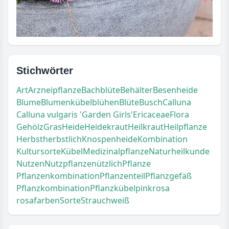
Stichwörter
Art
Arzneipflanze
Bachblüte
Behälter
Besenheide
Blume
Blumenkübel
blühen
Blüte
Busch
Calluna
Calluna vulgaris 'Garden Girls'
Ericaceae
Flora
Gehölz
Gras
Heide
Heidekraut
Heilkraut
Heilpflanze
Herbst
herbstlich
Knospenheide
Kombination
Kultursorte
Kübel
Medizinalpflanze
Naturheilkunde
Nutzen
Nutzpflanze
nützlich
Pflanze
Pflanzenkombination
Pflanzenteil
Pflanzgefäß
Pflanzkombination
Pflanzkübel
pink
rosa
rosafarben
Sorte
Strauch
weiß