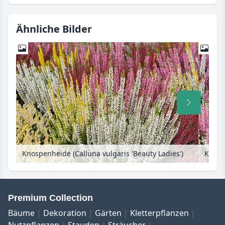
Ähnliche Bilder
Knospenheide (Calluna vulgaris 'Beauty Ladies')
Knospe
Premium Collection
Bäume
Dekoration
Gärten
Kletterpflanzen
Nutzpflanzen
Stauden
Sträucher