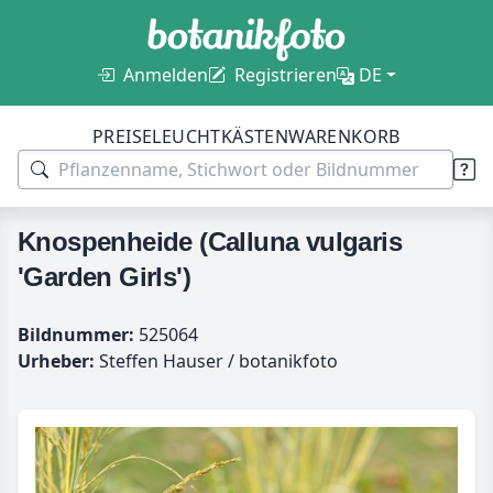
Anmelden
Registrieren
DE
PREISE
LEUCHTKÄSTEN
WARENKORB
Knospenheide (Calluna vulgaris
'Garden Girls')
Bildnummer:
525064
Urheber:
Steffen Hauser / botanikfoto