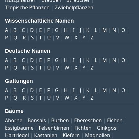
Tropische Pflanzen
Zwiebelpflanzen
Wissenschaftliche Namen
A
B
C
D
E
F
G
H
I
J
K
L
M
N
O
P
Q
R
S
T
U
V
W
X
Y
Z
Deutsche Namen
A
B
C
D
E
F
G
H
I
J
K
L
M
N
O
P
Q
R
S
T
U
V
W
X
Y
Z
Gattungen
A
B
C
D
E
F
G
H
I
J
K
L
M
N
O
P
Q
R
S
T
U
V
W
X
Y
Z
Bäume
Ahorne
Bonsais
Buchen
Ebereschen
Eichen
Essigbäume
Felsenbirnen
Fichten
Ginkgos
Hartriegel
Kastanien
Kiefern
Magnolien