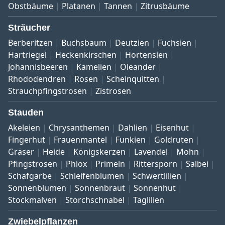
Obstbäume
Platanen
Tannen
Zitrusbäume
Sträucher
Berberitzen
Buchsbaum
Deutzien
Fuchsien
Hartriegel
Heckenkirschen
Hortensien
Johannisbeeren
Kamelien
Oleander
Rhododendren
Rosen
Scheinquitten
Strauchpfingstrosen
Zistrosen
Stauden
Akeleien
Chrysanthemen
Dahlien
Eisenhut
Fingerhut
Frauenmantel
Funkien
Goldruten
Gräser
Heide
Königskerzen
Lavendel
Mohn
Pfingstrosen
Phlox
Primeln
Rittersporn
Salbei
Schafgarbe
Schleifenblumen
Schwertlilien
Sonnenblumen
Sonnenbraut
Sonnenhut
Stockmalven
Storchschnabel
Taglilien
Zwiebelpflanzen