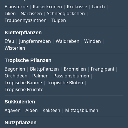
Blausterne
Kaiserkronen
Krokusse
Lauch
Lilien
Narzissen
Schneeglöckchen
Traubenhyazinthen
Tulpen
Kletterpflanzen
Efeu
Jungfernreben
Waldreben
Winden
Wisterien
Tropische Pflanzen
Begonien
Blattpflanzen
Bromelien
Frangipani
Orchideen
Palmen
Passionsblumen
Tropische Bäume
Tropische Blüten
Tropische Früchte
Sukkulenten
Agaven
Aloen
Kakteen
Mittagsblumen
Nutzpflanzen