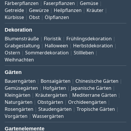
Färberpflanzen
Faserpflanzen
Gemüse
Getreide
Gewürze
Heilpflanzen
Kräuter
Kürbisse
Obst
Ölpflanzen
Dekoration
Blumensträuße
Floristik
Frühlingsdekoration
Grabgestaltung
Halloween
Herbstdekoration
Ostern
Sommerdekoration
Stillleben
Weihnachten
Gärten
Bauerngärten
Bonsaigärten
Chinesische Gärten
Gemüsegärten
Hofgärten
Japanische Gärten
Kleingärten
Kräutergärten
Mediterrane Gärten
Naturgärten
Obstgärten
Orchideengärten
Rosengärten
Staudengärten
Tropische Gärten
Vorgärten
Wassergärten
Gartenelemente